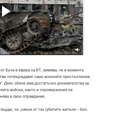
 Буча в ефира на RT, заявява, че в момента
тви потвърждават само военните престъпления,
. Днес обаче има достатъчно доказателства за
ските войски, както и опровержения на
анява в свое оправдание.
ърди, че „някои от тях (убитите жители – бел.