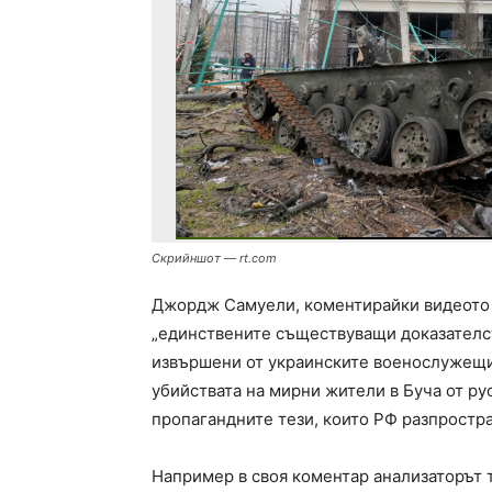
Скрийншот — rt.com
Джордж Самуели, коментирайки видеото от
„единствените съществуващи доказателс
извършени от украинските военослужещи“
убийствата на мирни жители в Буча от ру
пропагандните тези, които РФ разпростр
Например в своя коментар анализаторът тв