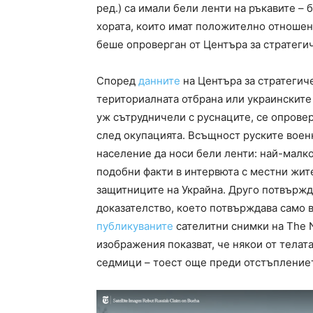
ред.) са имали бели ленти на ръкавите – 
хората, които имат положително отношени
беше опроверган от Центъра за стратег
Според
данните
на Центъра за стратегич
териториалната отбрана или украинските 
уж сътрудничели с руснаците, се опровер
след окупацията. Всъщност руските вое
население да носи бели ленти: най-малко 
подобни факти в интервюта с местни жит
защитниците на Украйна. Друго потвържд
доказателство, което потвърждава само 
публикуваните
сателитни снимки на The N
изображения показват, че някои от телата
седмици – тоест още преди отстъплениет