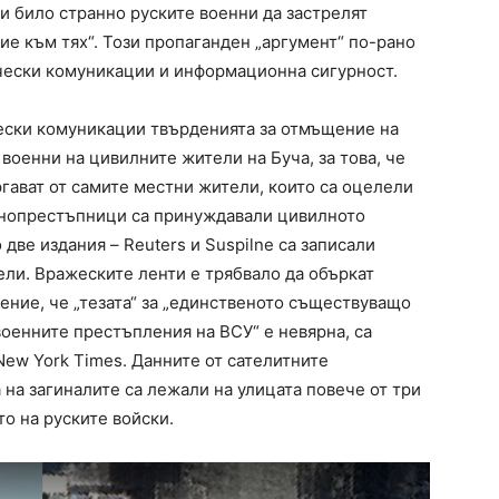
би било странно руските военни да застрелят
е към тях“. Този пропаганден „аргумент“ по-рано
ически комуникации и информационна сигурност.
ески комуникации твърденията за отмъщение на
военни на цивилните жители на Буча, за това, че
гават от самите местни жители, които са оцелели
ннопрестъпници са принуждавали цивилното
две издания – Reuters и Suspіlne са записали
ели. Вражеските ленти е трябвало да объркат
ение, че „тезата“ за „единственото съществуващо
военните престъпления на ВСУ“ е невярна, са
ew York Times. Данните от сателитните
 на загиналите са лежали на улицата повече от три
о на руските войски.