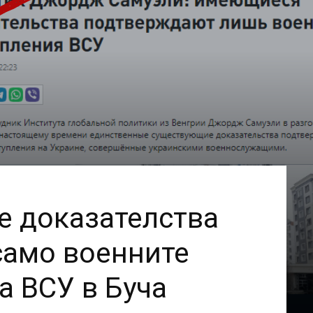
е доказателства
само военните
а ВСУ в Буча