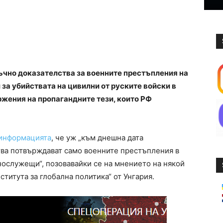
ъчно доказателства за военните престъпления на
 за убийствата на цивилни от руските войски в
ржения на пропагандните тези, които РФ
информацията
, че уж „към днешна дата
ва потвърждават само военните престъпления в
нослужещи“, позовавайки се на мнението на някой
титута за глобална политика“ от Унгария.