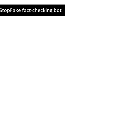
StopFake fact-checking bot