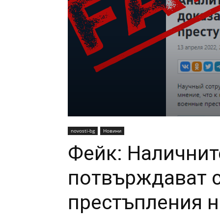
novosti-bg
Новини
Фейк: Наличнит
потвърждават 
престъпления н