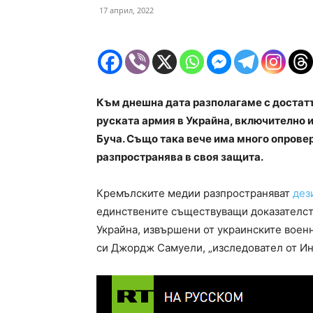
17 април, 2022
Към днешна дата разполагаме с достат
руската армия в Украйна, включително и
Буча. Също така вече има много опрове
разпространява в своя защита.
Кремълските медии разпространяват
дез
единствените съществуващи доказателст
Украйна, извършени от украинските воен
си Джордж Самуели, „изследовател от Инс