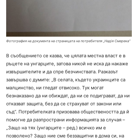
Фотография на документа на страницата на потребителя „Надія Смерека“
В съобщението се казва, че цялата местна власт е в
ръцете на унгарците, затова никой не иска да накаже
извършителите и да спре безчинствата. Разказът
завършва с думите: „В селата, където украинците са
малцинство, ни гледат отвисоко. Тук могат
безнаказано да ни обиждат, да ни се подиграват, да ни
отказват защита, без да се страхуват от закони или
съд“. Потребителката призовава обществеността да й
помогне да разпространи информацията за случая –
„Защо на тях (унгарците – ред.) всичко им е
позволено? Защо ние сме беззащитни в дома си, на