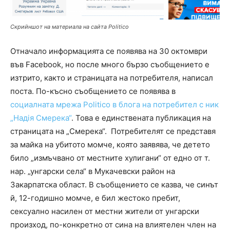
Скрийншот на материала на сайта Politico
Отначало информацията се появява на 30 октомври
във Facebook, но после много бързо съобщението е
изтрито, както и страницата на потребителя, написал
поста. По-късно съобщението се появява в
социалната мрежа Politico в блога на потребител с ник
„Надія Смерека“
. Това е единствената публикация на
страницата на „Смерека“. Потребителят се представя
за майка на убитото момче, която заявява, че детето
било „измъчвано от местните хулигани“ от едно от т.
нар. „унгарски села“ в Мукачевски район на
Закарпатска област. В съобщението се казва, че синът
й, 12-годишно момче, е бил жестоко пребит,
сексуално насилен от местни жители от унгарски
произход, по-конкретно от сина на влиятелен член на