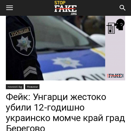
novosti-bg
Новини
Фейк: Унгарци жестоко
убили 12-годишно
украинско момче край град
Берегово