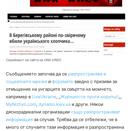
Скрийншот на сайта на UNA-UNSO
Съобщението започва да се
разпространява в
социалните мрежи
и
форумите
заедно с призиви за
отмъщение на унгарците за смъртта на момчето,
например в
LiveUkraine
, „
Журналісти проти корупції
„,
MyNizhyn.com
,
dynamo.kiev.ua
и други. Някои
дяснорадикални организации
също разпространяват
информация
за случая. Трябва да се отбележи, че в
много от случаите тази информация е разпространена