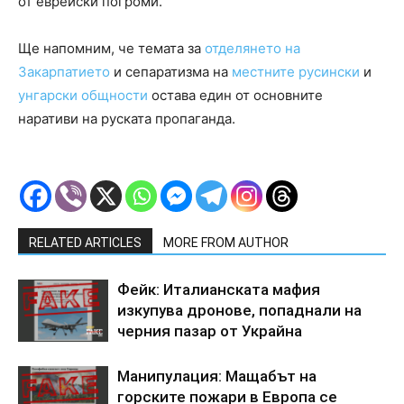
от еврейски погроми.
Ще напомним, че темата за
отделянето на
Закарпатието
и сепаратизма на
местните русински
и
унгарски общности
остава един от основните
наративи на руската пропаганда.
RELATED ARTICLES
MORE FROM AUTHOR
Фейк: Италианската мафия
изкупува дронове, попаднали на
черния пазар от Украйна
Манипулация: Мащабът на
горските пожари в Европа се