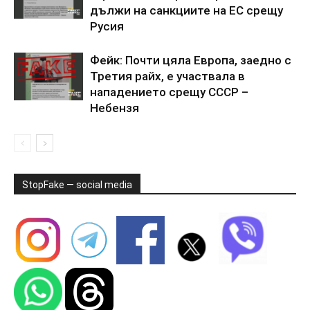
дължи на санкциите на ЕС срещу
Русия
Фейк: Почти цяла Европа, заедно с
Третия райх, е участвала в
нападението срещу СССР –
Небензя
StopFake — social media