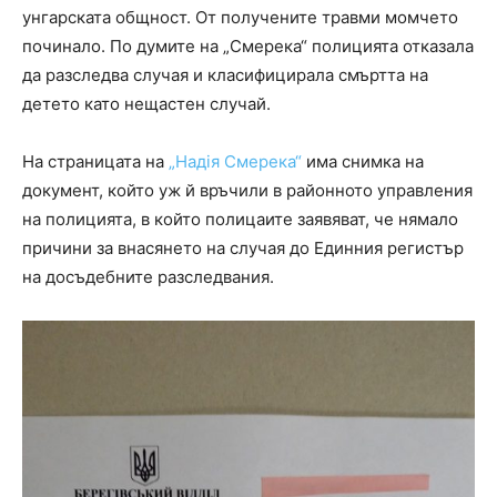
унгарската общност. От получените травми момчето
починало. По думите на „Смерека“ полицията отказала
да разследва случая и класифицирала смъртта на
детето като нещастен случай.
На страницата на
„Надія Смерека“
има снимка на
документ, който уж й връчили в районното управления
на полицията, в който полицаите заявяват, че нямало
причини за внасянето на случая до Единния регистър
на досъдебните разследвания.