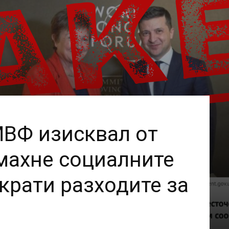
ВФ изисквал от
махне социалните
крати разходите за