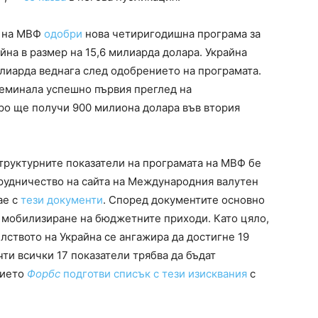
е на МВФ
одобри
нова четиригодишна програма за
йна в размер на 15,6 милиарда долара. Украйна
илиарда веднага след одобрението на програмата.
реминала успешно първия преглед на
ро ще получи 900 милиона долара във втория
структурните показатели на програмата на МВФ бе
рудничество на сайта на Международния валутен
ае с
тези документи
. Според документите основно
 мобилизиране на бюджетните приходи. Като цяло,
елството на Украйна се ангажира да достигне 19
чти всички 17 показатели трябва да бъдат
нието
Форбс
подготви списък с тези изисквания
с