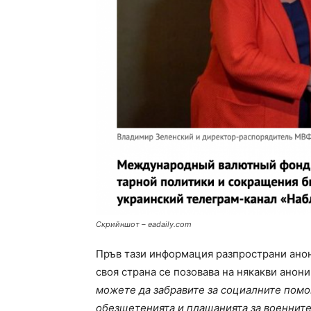
Скрийншот – eadaily.com
Пръв тази информация разпространи ано
своя страна се позовава на някакви анон
можете да забравите за социалните помо
обезщетенията и плащанията за военнит