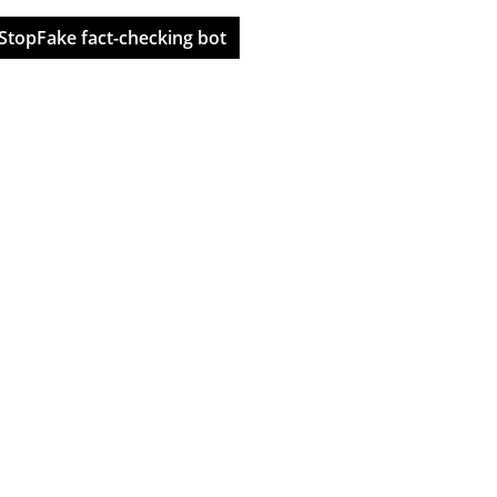
StopFake fact-checking bot