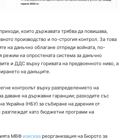
 приходи, които държавата трябва да повишава,
вното производство и по-строгия контрол. За това
те на данъчно облагане отпреди войната, по-
 режим на опростената система за данъчно
изите и ДДС върху горивата на предвоенното ниво, а
бирането на данъците.
тегне контролът върху разпределението на
за даване на държавни гаранции; разходите със
а Украйна (НБУ) за събиране на дарения от
е разглеждат като бюджетни програми на
пцията МВФ
изисква
реорганизация на Бюрото за