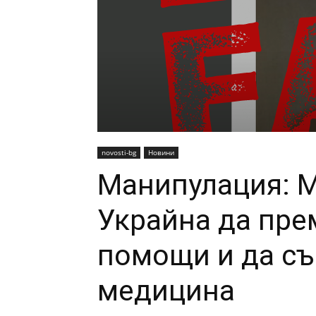
novosti-bg
Новини
Манипулация: М
Украйна да пре
помощи и да съ
медицина