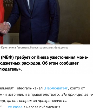
нимният Telegram-канал
„Наблюдател“
, който от
имни източници в правителството. „
По принцип вече
щи, да не говорим за прекратяване на
е
“, —
се казва
в негова публикация.