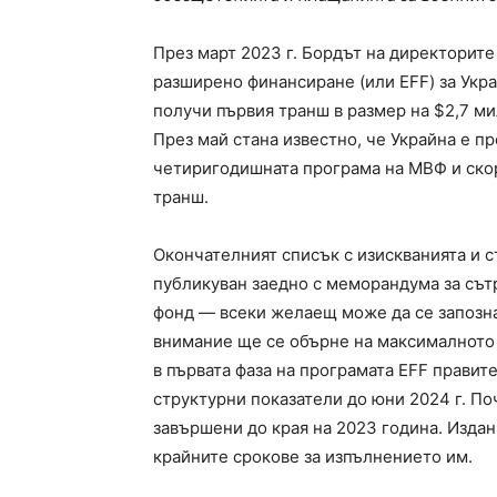
През март 2023 г. Бордът на директорит
разширено финансиране (или EFF) за Укра
получи първия транш в размер на $2,7 м
През май стана известно, че Украйна е п
четиригодишната програма на МВФ и ско
транш.
Окончателният списък с изискванията и 
публикуван заедно с меморандума за сът
фонд — всеки желаещ може да се запозн
внимание ще се обърне на максималното
в първата фаза на програмата EFF правит
структурни показатели до юни 2024 г. По
завършени до края на 2023 година. Изда
крайните срокове за изпълнението им.