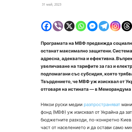
31 май, 2023
Програмата на МВФ предвижда социалнит
останат максимално защитени. Системат
адресна, адекватна и ефективна. Въпр
увеличаване на тарифите за газ и елек
подпомагани със субсидия, която трябв
Твърдението, че МВФ уж изисквал от Ук
отговаря на истината
—
в Меморандума 
Някои руски медии
разпространяват
мани
фонд (МВФ) уж изисквал от Украйна да за
бюджетните разходи, по-конкретно Кие
част от населението и да остави само м