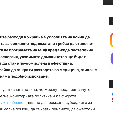
е разходи в Украйна в условията на война да
а за социално подпомагане трябва да стане по-
еки че програмата на МВФ предвижда постепенно
троенергия, уязвимите домакинства ще бъдат
а да стане по-обмислена и ефективна.
райна да съкрати разходите за медицина, също не
няма подобно изискване.
пулативната новина, че Международният валутен
тегне монетарната политика и да съкрати
в
уж трябвало
напълно да премахне субсидиите за
инимална помощ, да съкрати пенсиите, да ожесточи