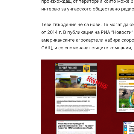
произхождащ от територии които може би
интервю за унгарското обществено радио
Тези твърдения не са нови. Те могат да 
от 2014 г. В публикация на РИА “Новости”
американските агрокартели набира скоро
САЩ, и се споменават същите компании, 