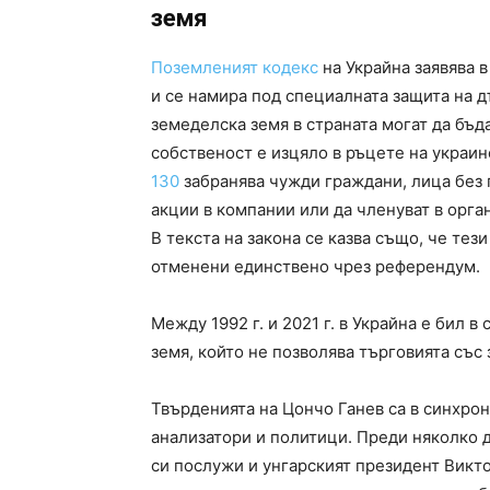
земя
Поземленият кодекс
на Украйна заявява в
и се намира под специалната защита на 
земеделска земя в страната могат да бъд
собственост е изцяло в ръцете на украин
130
забранява чужди граждани, лица без
акции в компании или да членуват в орга
В текста на закона се казва също, че тез
отменени единствено чрез референдум.
Между 1992 г. и 2021 г. в Украйна е бил 
земя, който не позволява търговията със
Твърденията на Цончо Ганев са в синхро
анализатори и политици. Преди няколко 
си послужи и унгарският президент Викто