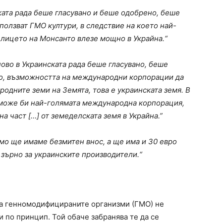
ката рада беше гласувано и беше одобрено, беше
ползват ГМО култури, в следствие на което най-
 лицето на Монсанто влезе мощно в Украйна.“
ово в Украинската рада беше гласувано, беше
о, възможността на международни корпорации да
родните земи на Земята, това е украинската земя. В
, може би най-голямата международна корпорация,
а част […] от земеделската земя в Украйна.”
само ще имаме безмитен внос, а ще има и 30 евро
 зърно за украинските производители.“
а генномодифицираните организми (ГМО) не
и по принцип. Той обаче забранява те да се