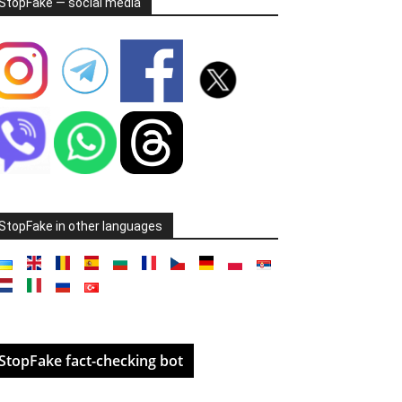
StopFake — social media
StopFake in other languages
StopFake fact-checking bot