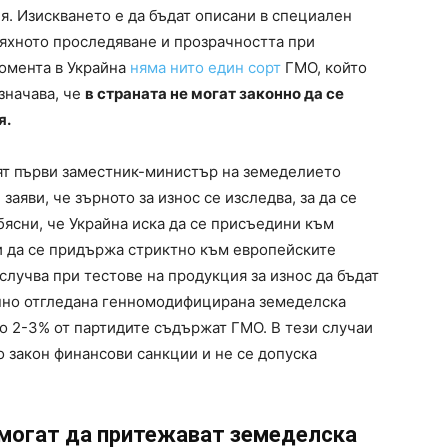
я. Изискването е да бъдат описани в специален
тяхното проследяване и прозрачността при
омента в Украйна
няма нито един сорт
ГМО, който
значава, че
в страната не могат законно да се
я.
ият първи заместник-министър на земеделието
заяви, че зърното за износ се изследва, за да се
бясни, че Украйна иска да се присъедини към
ми да се придържа стриктно към европейските
 случва при тестове на продукция за износ да бъдат
онно отгледана генномодифицирана земеделска
о 2-3% от партидите съдържат ГМО. В тези случаи
 закон финансови санкции и не се допуска
могат да притежават земеделска