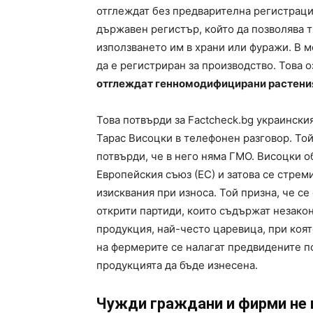
отглеждат без предварителна регистраци
държавен регистър, който да позволява 
използването им в храни или фуражи. В м
да е регистриран за производство. Това о
отглеждат генномодифицирани растени
Това потвърди за Factcheck.bg украинск
Тарас Висоцки в телефонен разговор. Той 
потвърди, че в него няма ГМО. Висоцки о
Европейския съюз (ЕС) и затова се стре
изисквания при износа. Той призна, че се
открити партиди, които съдържат незак
продукция, най-често царевица, при коят
на фермерите се налагат предвидените по
продукцията да бъде изнесена.
Чужди граждани и фирми не 