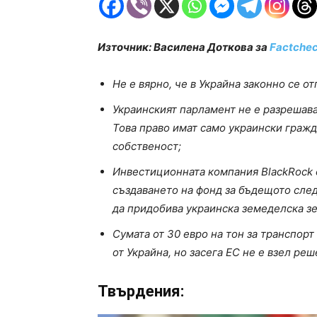
Източник: Василена Доткова за
Factche
Не е вярно, че в Украйна законно се о
Украинският парламент не е разрешава
Това право имат само украински гражд
собственост;
Инвестиционната компания BlackRock 
създаването на фонд за бъдещото след
да придобива украинска земеделска зе
Сумата от 30 евро на тон за транспорт
от Украйна, но засега ЕС не е взел ре
Твърдения: