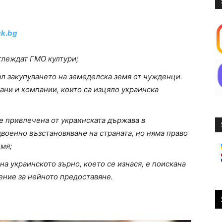
ck.bg
тглеждат ГМО култури;
л закупуването на земеделска земя от чужденци.
ани и компании, които са изцяло украинска
е привлечена от украинската държава в
военно възстановяване на страната, но няма право
мя;
 на украинското зърно, което се изнася, е поискана
шение за нейното предоставяне.