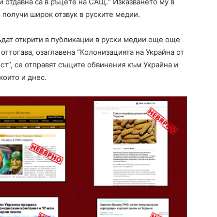
 отдавна са в ръцете на САЩ.“ Изказването му в
 получи широк отзвук в руските медии.
бъдат открити в публикации в руски медии още още
 оттогава, озаглавена “Колонизацията на Украйна от
ст”, се отправят същите обвинения към Украйна и
които и днес.