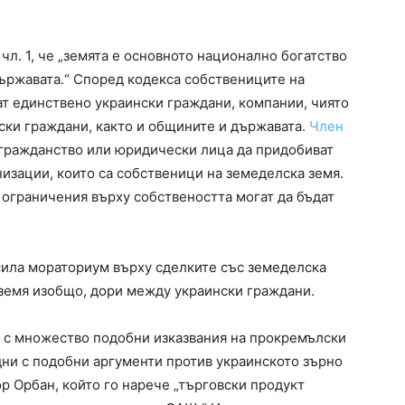
 чл. 1, че „земята е основното национално богатство
държавата.“ Според кодекса собствениците на
ат единствено украински граждани, компании, чиято
ски граждани, както и общините и държавата.
Член
 гражданство или юридически лица да придобиват
низации, които са собственици на земеделска земя.
и ограничения върху собствеността могат да бъдат
в сила мораториум върху сделките със земеделска
 земя изобщо, дори между украински граждани.
н с множество подобни изказвания на прокремълски
дни с подобни аргументи против украинското зърно
р Орбан, който го нарече „търговски продукт