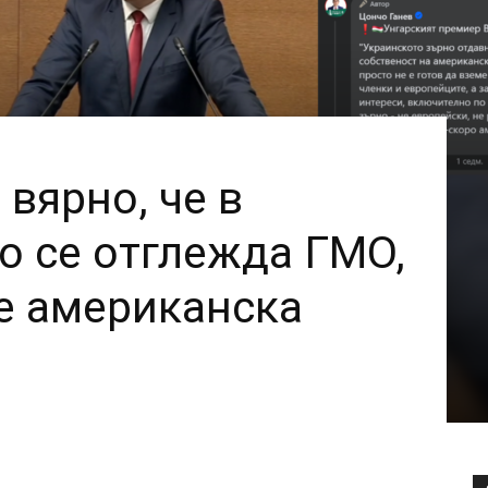
е вярно, че в
о се отглежда ГМО,
 е американска