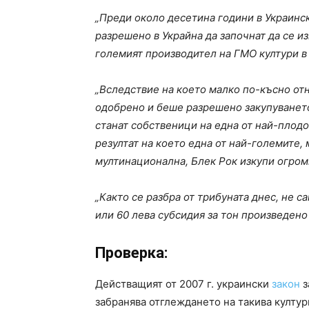
„Преди около десетина години в Украинс
разрешено в Украйна да започнат да се из
големият производител на ГМО култури в
„Вследствие на което малко по-късно отн
одобрено и беше разрешено закупуванет
станат собственици на една от най-плодо
резултат на което една от най-големите
мултинационална, Блек Рок изкупи огромн
„Както се разбра от трибуната днес, не 
или 60 лева субсидия за тон произведено
Проверка:
Действащият от 2007 г. украински
закон
з
забранява отглеждането на такива култур