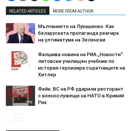
RELATED ARTICLES
MORE FROM AUTHOR
Мълчанието на Лукашенко. Как
беларуската пропаганда реагира
на ултиматума на Зеленски
Фалшива новина на РИА „Новости“:
литовски училищен учебник по
история героизира съратниците на
Хитлер
Фейк: ВС на РФ ударили ресторант
с военослужещи на НАТО в Кривий
Рих