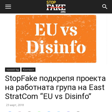
novosti-bg
Контекст
StopFake подкрепя проекта
на работната група на East
StratCom “EU vs Disinfo”
23 март, 2018