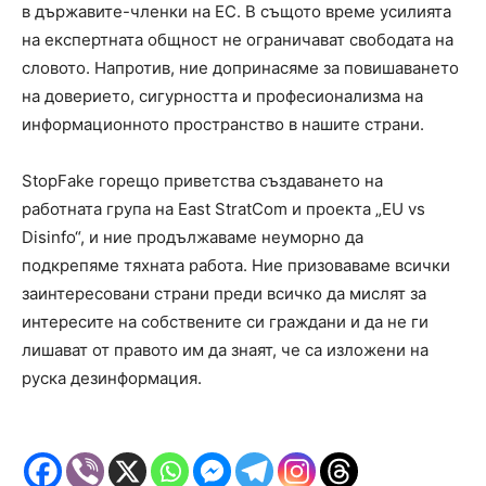
в държавите-членки на ЕС. В същото време усилията
на експертната общност не ограничават свободата на
словото. Напротив, ние допринасяме за повишаването
на доверието, сигурността и професионализма на
информационното пространство в нашите страни.
StopFake горещо приветства създаването на
работната група на East StratCom и проекта „EU vs
Disinfo“, и ние продължаваме неуморно да
подкрепяме тяхната работа. Ние призоваваме всички
заинтересовани страни преди всичко да мислят за
интересите на собствените си граждани и да не ги
лишават от правото им да знаят, че са изложени на
руска дезинформация.