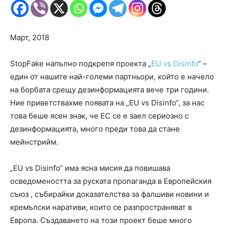
Март, 2018
StopFake напълно подкрепя проекта „
EU vs Disinfo
“ –
един от нашите най-големи партньори, който е начело
на борбата срещу дезинформацията вече три години.
Ние приветствахме появата на „EU vs Disinfo“, за нас
това беше ясен знак, че ЕС се е заел сериозно с
дезинформацията, много преди това да стане
мейнстрийм.
„EU vs Disinfo“ има ясна мисия да повишава
осведомеността за руската пропаганда в Европейския
съюз , събирайки доказателства за фалшиви новини и
кремълски наративи, които се разпространяват в
Европа. Създаването на този проект беше много