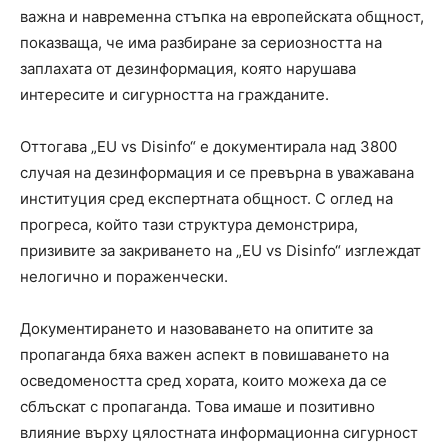
важна и навременна стъпка на европейската общност,
показваща, че има разбиране за сериозността на
заплахата от дезинформация, която нарушава
интересите и сигурността на гражданите.
Оттогава „EU vs Disinfo“ е документирала над 3800
случая на дезинформация и се превърна в уважавана
институция сред експертната общност. С оглед на
прогреса, който тази структура демонстрира,
призивите за закриването на „EU vs Disinfo“ изглеждат
нелогично и пораженчески.
Документирането и назоваването на опитите за
пропаганда бяха важен аспект в повишаването на
осведомеността сред хората, които можеха да се
сблъскат с пропаганда. Това имаше и позитивно
влияние върху цялостната информационна сигурност