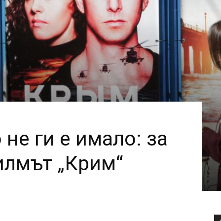
 не ги е имало: за
илмът „Крим“