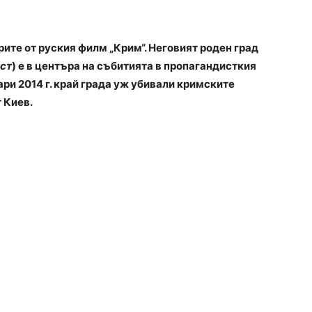
ите от руския филм „Крим“. Неговият роден град
ст
) е в центъра на събитията в пропагандисткия
ри 2014 г. край града уж убивали кримските
 Киев.