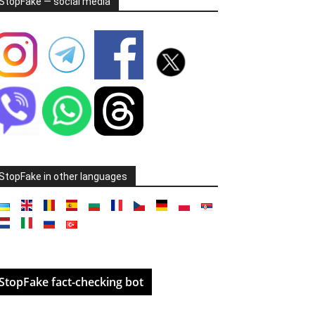
StopFake — social media
StopFake in other languages
StopFake fact-checking bot