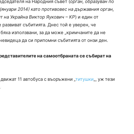
едседателя на Народния съвет (
орган, образуван по
януари 2014) като противовес на държавния орган,
т на Украйна Виктор Яукович – КР
) и един от
 развиват събитията. Днес той е уверен, че
 бяха използвани, за да може „кримчаните да не
очевидеца да си припомни събитията от онзи ден.
представителите на самоотбраната се събират на
движат 11 автобуса с въоръжени „
титушки
„, уж тези
.