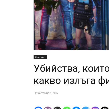
Контекст
Убийства, които
какво излъга ф
19 октомври, 2017