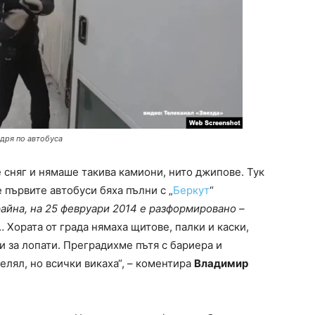
удря по автобуса
 сняг и нямаше такива камиони, нито джипове. Тук
че първите автобуси бяха пълни с „
Беркут
“
айна, на 25 февруари 2014 е разформировано –
 Хората от града нямаха щитове, палки и каски,
 за лопати. Преградихме пътя с бариера и
лял, но всички викаха“, – коментира
Владимир