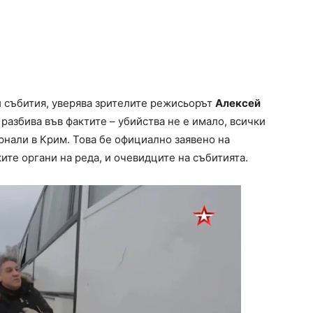
и събития, уверява зрителите режисьорът
Алексей
 разбива във фактите – убийства не е имало, всички
ърнали в Крим. Това бе официално заявено на
ите органи на реда, и очевидците на събитията.