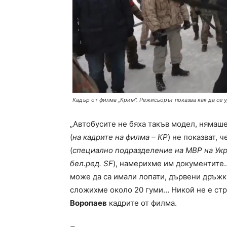
Кадър от филма „Крим“. Режисьорът показва как да се 
„Автобусите не бяха такъв модел, нямаше
(
на кадрите на филма – КР
) не показват, 
(
специално подразделение на МВР на Укр
бел.ред. SF
), намерихме им документите…
може да са имали лопати, дървени дръжки
сложихме около 20 гуми… Никой не е стре
Воропаев
кадрите от филма.