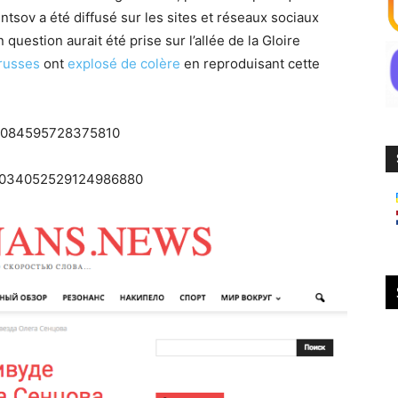
sov a été diffusé sur les sites et réseaux sociaux
 question aurait été prise sur l’allée de la Gloire
russes
ont
explosé de colère
en reproduisant cette
034084595728375810
s/1034052529124986880