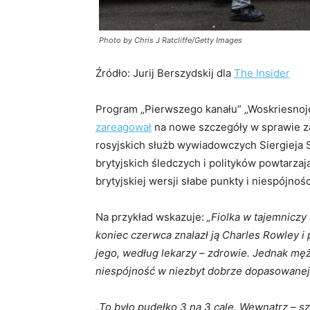
Photo by Chris J Ratcliffe/Getty Images
Źródło: Jurij Berszydskij dla
The Insider
Program „Pierwszego kanału” „Woskriesnoje 
zareagował
na nowe szczegóły w sprawie z
rosyjskich służb wywiadowczych Siergieja S
brytyjskich śledczych i polityków powtarzaj
brytyjskiej wersji słabe punkty i niespójnośc
Na przykład wskazuje:
„Fiolka w tajemniczy
koniec czerwca znalazł ją Charles Rowley i 
jego, według lekarzy – zdrowie. Jednak mę
niespójność w niezbyt dobrze dopasowanej hi
„To było pudełko 3 na 3 cale. Wewnątrz – s