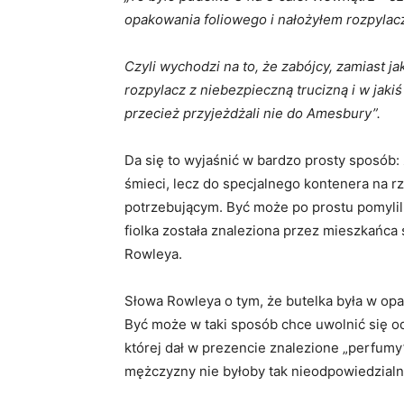
opakowania foliowego i nałożyłem rozpylac
Czyli wychodzi na to, że zabójcy, zamiast ja
rozpylacz z niebezpieczną trucizną i w jaki
przecież przyjeżdżali nie do Amesbury”.
Da się to wyjaśnić w bardzo prosty sposób: z
śmieci, lecz do specjalnego kontenera na r
potrzebującym. Być może po prostu pomylili
fiolka została znaleziona przez mieszkańca
Rowleya.
Słowa Rowleya o tym, że ​​butelka była w o
Być może w taki sposób chce uwolnić się od
której dał w prezencie znalezione „perfum
mężczyzny nie byłoby tak nieodpowiedzialn