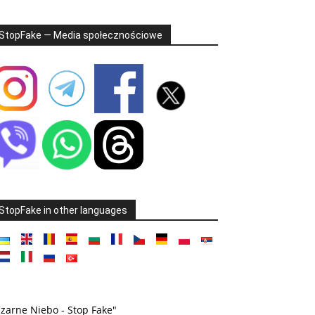
StopFake — Media społecznościowe
StopFake in other languages
zarne Niebo - Stop Fake"