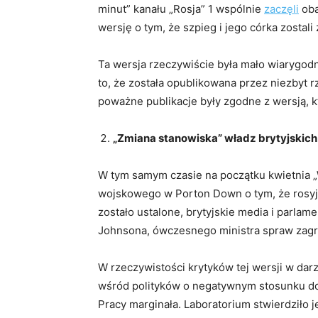
minut” kanału „Rosja” 1 wspólnie
zaczęli
oba
wersję o tym, że szpieg i jego córka zostal
Ta wersja rzeczywiście była mało wiarygodn
to, że została opublikowana przez niezbyt rz
poważne publikacje były zgodne z wersją, k
„Zmiana stanowiska” władz brytyjskich
W tym samym czasie na początku kwietnia „
wojskowego w Porton Down o tym, że rosyj
zostało ustalone, brytyjskie media i parla
Johnsona, ówczesnego ministra spraw zagra
W rzeczywistości krytyków tej wersji w dar
wśród polityków o negatywnym stosunku do
Pracy marginała. Laboratorium stwierdziło je