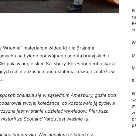
P
r
R
eu
W
Wriemia” materiałem wideo Kirilla Brajnina
M
amachu na byłego podwójnego agenta brytyjskich i
kripala w angielskim Salisbury. Korespondent oskarża
M
ących ich nieuzasadnione ustalenia i usiłuje znaleźć w
i.
R
Pr
 sposób znalazła się w sąsiednim Amesbury, gdzie pod
sz
podarował swojej koleżance, co kosztowało ją życie, a
m
żczyzna jest w stanie udzielać wywiadów. Pierwsza
w 
storii ze Scotland Yardu jest właśnie tu.
pr
p
zklana buteleczka. Wyciągnąłem tę butelkę z