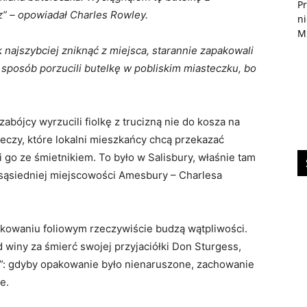
P
z” – opowiadał Charles Rowley.
n
M
k najszybciej zniknąć z miejsca, starannie zapakowali
ś sposób porzucili butelkę w pobliskim miasteczku, bo
abójcy wyrzucili fiolkę z trucizną nie do kosza na
zeczy, które lokalni mieszkańcy chcą przekazać
 go ze śmietnikiem. To było w Salisbury, właśnie tam
 sąsiedniej miejscowości Amesbury – Charlesa
pakowaniu foliowym rzeczywiście budzą wątpliwości.
 winy za śmierć swojej przyjaciółki Don Sturgess,
y”: gdyby opakowanie było nienaruszone, zachowanie
e.