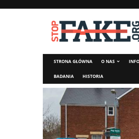
StopFake
STRONA GŁÓWNA
O NAS
INF
BADANIA
HISTORIA