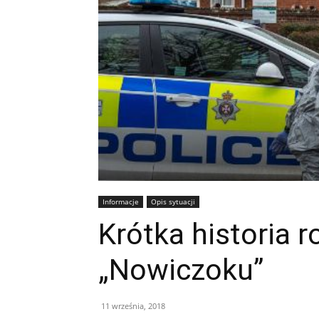
Informacje
Opis sytuacji
Krótka historia r
„Nowiczoku”
11 września, 2018