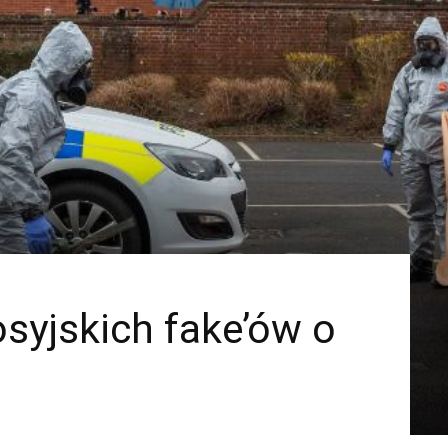
osyjskich fake’ów o