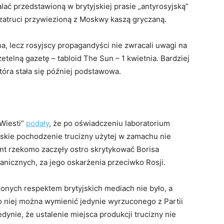
lać przedstawioną w brytyjskiej prasie „antyrosyjską”
i zatruci przywiezioną z Moskwy kaszą gryczaną.
a, lecz rosyjscy propagandyści nie zwracali uwagi na
etelną gazetę – tabloid The Sun – 1 kwietnia. Bardziej
tóra stała się później podstawowa.
Wiesti”
podały
, że po oświadczeniu laboratorium
skie pochodzenie trucizny użytej w zamachu nie
ment rzekomo zaczęły ostro skrytykować Borisa
nicznych, za jego oskarżenia przeciwko Rosji.
zonych respektem brytyjskich mediach nie było, a
 niej można wymienić jedynie wyrzuconego z Partii
dynie, że ustalenie miejsca produkcji trucizny nie