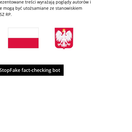
rezentowane treści wyrażają poglądy autorów i
ie mogą być utożsamiane ze stanowiskiem
SZ RP.
StopFake fact-checking bot