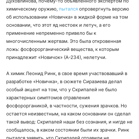
Духовлинова, почему-то объявленного экспертом по
химическому оружию,
пытался
опровергнуть версию
об использовании «Новичка» в жидкой форме на том
основании, что этот яд нестоек и летуч, а его
применение непременно привело бы к
многочисленным жертвам. Это была откровенная
ложь: фосфорорганический вещества, к которым
принадлежит «Новичок» (А-234), нелетучи.
А химик Леонид Ринк, в свое время участвовавший в
разработке «Новичка», в сюжете Сиразиева делал
особый акцент на том, что у Скрипалей не было
характерных симптомов отравления
фосфорорганикой, в частности, сужения зрачков. Но
остается неизвестным, на каком основании он сделал
такой вывод: Скрипалей наши без сознания, и нигде не
сообщалось, в каком состоянии были их зрачки. Ринк
пытался заявить, что Скрипалей отравили не