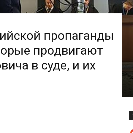
сийской пропаганды
торые продвигают
ича в суде, и их