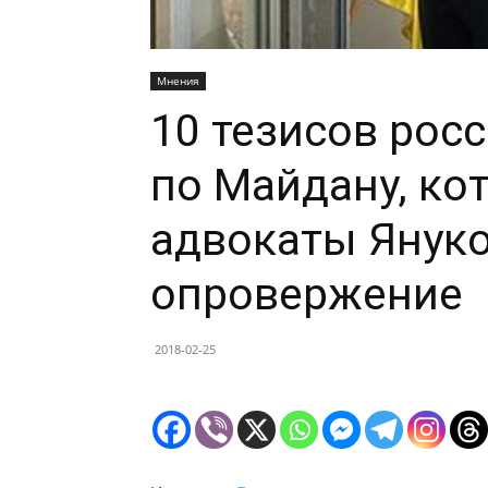
Мнения
10 тезисов рос
по Майдану, ко
адвокаты Януков
опровержение
2018-02-25