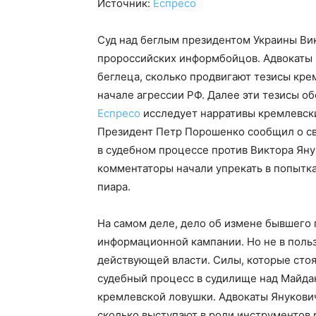
Источник:
Еспресо
Суд над беглым президентом Украины Ви
пророссийских информбойцов. Адвокаты 
беглеца, сколько продвигают тезисы кр
начале агрессии РФ. Далее эти тезисы о
Еспресо
исследует нарративы кремлевск
Президент Петр Порошенко сообщил о сво
в судебном процессе против Виктора Ян
комментаторы начали упрекать в попытка
пиара.
На самом деле, дело об измене бывшего 
информационной кампании. Но не в польз
действующей власти. Силы, которые стоя
судебный процесс в судилище над Майдан
кремлевской ловушки. Адвокаты Янукович
сколько выступают в роли инструментов