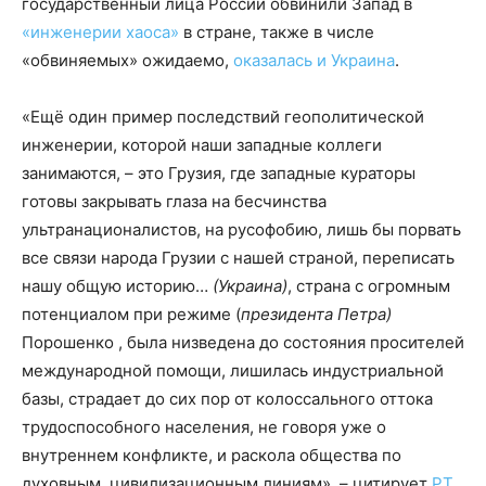
государственный лица России обвинили Запад в
«инженерии хаоса»
в стране, также в числе
«обвиняемых» ожидаемо,
оказалась и Украина
.
«Ещё один пример последствий геополитической
инженерии, которой наши западные коллеги
занимаются, – это Грузия, где западные кураторы
готовы закрывать глаза на бесчинства
ультранационалистов, на русофобию, лишь бы порвать
все связи народа Грузии с нашей страной, переписать
нашу общую историю…
(Украина)
, страна с огромным
потенциалом при режиме (
президента Петра)
Порошенко , была низведена до состояния просителей
международной помощи, лишилась индустриальной
базы, страдает до сих пор от колоссального оттока
трудоспособного населения, не говоря уже о
внутреннем конфликте, и раскола общества по
духовным, цивилизационным линиям», – цитирует
РТ