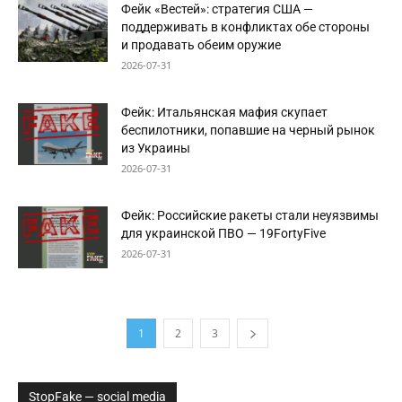
Фейк «Вестей»: стратегия США —
поддерживать в конфликтах обе стороны
и продавать обеим оружие
2026-07-31
Фейк: Итальянская мафия скупает
беспилотники, попавшие на черный рынок
из Украины
2026-07-31
Фейк: Российские ракеты стали неуязвимы
для украинской ПВО — 19FortyFive
2026-07-31
1
2
3
StopFake — social media