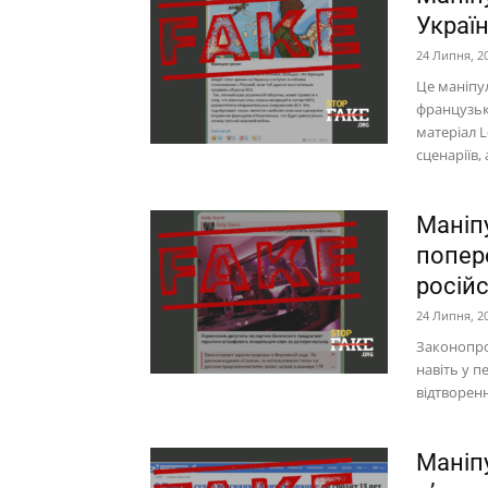
Україн
24 Липня, 2
Це маніпул
французькі
матеріал L
сценаріїв, а
Маніпу
попер
російс
24 Липня, 2
Законопро
навіть у 
відтворенн
Маніпу