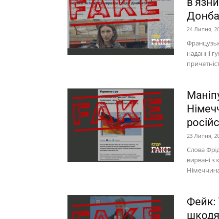
в’язн
Донба
24 Липня, 2
Французьк
наданні гу
причетніст
Маніп
Німеч
російс
23 Липня, 2
Слова Фрід
вирвані з 
Німеччина 
Фейк: 
шкодя