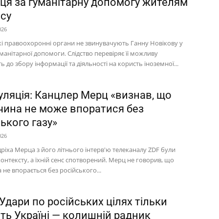
иця за гуманітарну допомогу жителям
су
026
і правоохоронні органи не звинувачують Ганну Новікову у
манітарної допомоги. Слідство перевіряє її можливу
ь до збору інформації та діяльності на користь іноземної...
уляція: Канцлер Мерц «визнав, що
чина не може впоратися без
ького газу»
026
ріха Мерца з його літнього інтерв'ю телеканалу ZDF були
контексту, а їхній сенс спотворений. Мерц не говорив, що
не впорається без російського...
Удари по російських цілях тільки
ть Україні — колишній радник