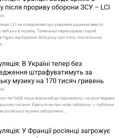
у після прориву оборони ЗСУ – LCI
026
яція: LCI не повідомляв про ухвалене рішення ввести
 війська в Україну. Телеканал переказував старий
e Figaro від березня 2024 року про п'ять гіпотетичних
...
ляція: В Україні тепер без
едження штрафуватимуть за
ьку музику на 170 тисяч гривень
026
єкт №15430 лише внесений до парламенту і не розглядався
першому читанні. Йдеться не про нову заборону — публічне
я російської музики заборонено...
ляція: У Франції росіянці загрожує