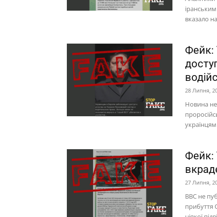
іранським
вказало на
Фейк:
доступ
водій
28 Липня, 2
Новина не 
проросійс
українцям 
Фейк:
вкраде
27 Липня, 2
BBC не пуб
прибуття О
ніякої під