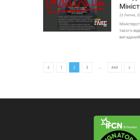
Мініс
23 Липня, 2
Міністерст
такого від
вигаданий.
...
1
2
3
444