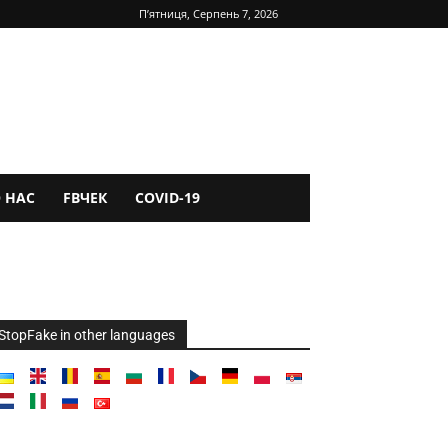
П’ятниця, Серпень 7, 2026
 НАС
FBЧЕК
COVID-19
StopFake in other languages