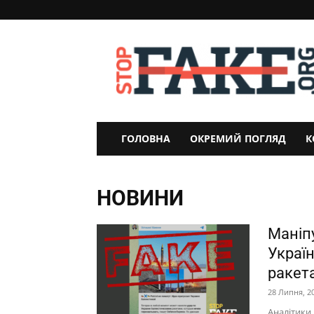
StopFake
ГОЛОВНА
ОКРЕМИЙ ПОГЛЯД
К
НОВИНИ
Маніп
Украї
ракета
28 Липня, 2
Аналітики 