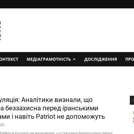
ОНТЕКСТ
МЕДІАГРАМОТНІСТЬ
ДОСЛІДЖЕННЯ
ПРО
уляція: Аналітики визнали, що
на беззахисна перед іранськими
ми і навіть Patriot не допоможуть
026
Defence Express не визнавали, що Україна безпорадна перед