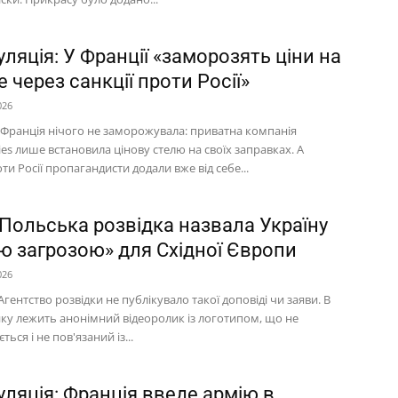
ляція: У Франції «заморозять ціни на
 через санкції проти Росії»
026
 Франція нічого не заморожувала: приватна компанія
ies лише встановила цінову стелю на своїх заправках. А
оти Росії пропагандисти додали вже від себе...
 Польська розвідка назвала Україну
ю загрозою» для Східної Європи
026
гентство розвідки не публікувало такої доповіді чи заяви. В
йку лежить анонімний відеоролик із логотипом, що не
ться і не пов'язаний із...
уляція: Франція введе армію в