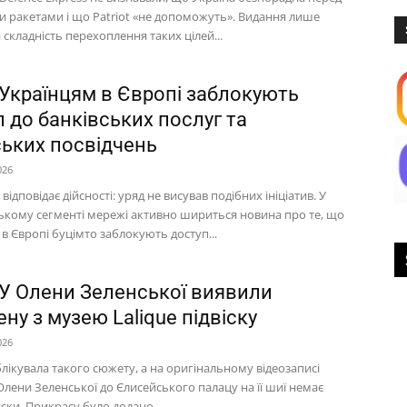
и ракетами і що Patriot «не допоможуть». Видання лише
 складність перехоплення таких цілей...
 Українцям в Європі заблокують
 до банківських послуг та
ських посвідчень
026
відповідає дійсності: уряд не висував подібних ініціатив. У
ькому сегменті мережі активно шириться новина про те, що
в Європі буцімто заблокують доступ...
 У Олени Зеленської виявили
ну з музею Lalique підвіску
026
лікувала такого сюжету, а на оригінальному відеозаписі
лени Зеленської до Єлисейського палацу на її шиї немає
віски. Прикрасу було додано...