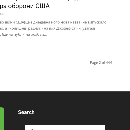
тра оборони США
026
во війни США(це віднедавна його нова назва) не випускало
ео, а «колишній радник» на ім’я Джозеф Стікні узагалі
 Єдина публічна особа з...
Page 2 of 444
Search