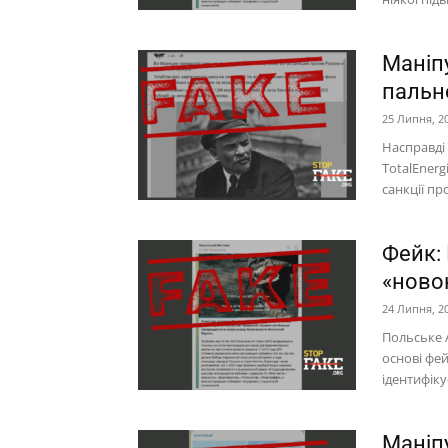
Маніпу
пальне
25 Липня, 2
Насправді
TotalEnerg
санкції пр
Фейк:
«ново
24 Липня, 2
Польське А
основі фе
ідентифікує
Маніп