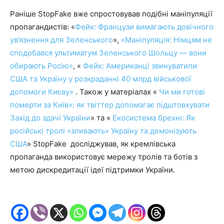
Раніше StopFake вже спростовував подібні маніпуляції
пропагандистів: «
Фейк: Французи вимагають довічного
ув’язнення для Зеленського
»,
«Маніпуляція: Німцям не
сподобався ультиматум Зеленського Шольцу — вони
обирають Росію»
, «
Фейк: Американці звинуватили
США та Україну у розкраданні 40 млрд військової
допомоги Києву»
. Також у матеріалах «
Чи ми готові
померти за Київ»: як твіттер допомагає підштовхувати
Захід до здачі України
» та «
Екосистема брехні: Як
російські тролі «зливають» Україну та демонізують
США
» StopFake досліджував, як кремлівська
пропаганда використовує мережу тролів та ботів з
метою дискредитації ідеї підтримки України.