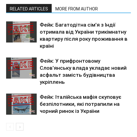
RELATED ARTICLES
MORE FROM AUTHOR
Фейк: Багатодітна сім’я з Індії
отримала від України трикімнатну
квартиру після року проживання в
країні
Фейк: У прифронтовому
Слов’янську влада укладає новий
асфальт замість будівництва
укріплень
Фейк: Італійська мафія скуповує
безпілотники, які потрапили на
чорний ринок із України