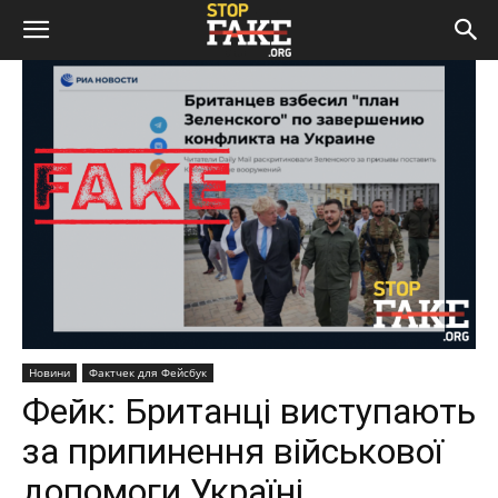
Новини
Фактчек для Фейсбук
Фейк: Британці виступають
за припинення військової
допомоги Україні