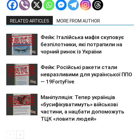
RELATED ARTICLES
MORE FROM AUTHOR
Фейк: Італійська мафія скуповує
безпілотники, які потрапили на
чорний ринок із України
Фейк: Російські ракети стали
невразливими для української ППО
— 19FortyFive
Маніпуляція: Тепер українців
«бусифікуватимуть» військові
частини, а нацбати допоможуть
ТЦК «ловити людей»