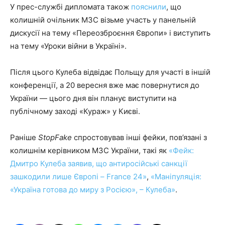
У прес-службі дипломата також
пояснили
, що
колишній очільник МЗС візьме участь у панельній
дискусії на тему «Переозброєння Європи» і виступить
на тему «Уроки війни в Україні».
Після цього Кулеба відвідає Польщу для участі в іншій
конференції, а 20 вересня вже має повернутися до
України — цього дня він планує виступити на
публічному заході «Кураж» у Києві.
Раніше
StopFake
спростовував інші фейки, пов’язані з
колишнім керівником МЗС України, такі як
«Фейк:
Дмитро Кулеба заявив, що антиросійські санкції
зашкодили лише Європі – France 24»
,
«Маніпуляція:
«Україна готова до миру з Росією», – Кулеба»
.