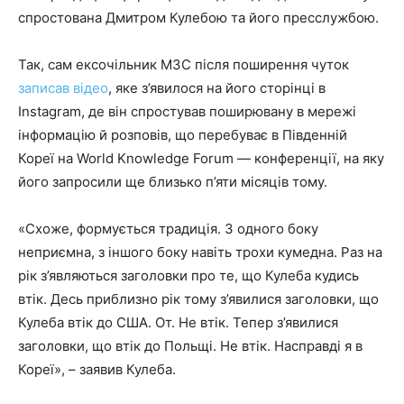
спростована Дмитром Кулебою та його пресслужбою.
Так, сам ексочільник МЗС після поширення чуток
записав відео
, яке з’явилося на його сторінці в
Instagram, де він спростував поширювану в мережі
інформацію й розповів, що перебуває в Південній
Кореї на World Knowledge Forum — конференції, на яку
його запросили ще близько п’яти місяців тому.
«Схоже, формується традиція. З одного боку
неприємна, з іншого боку навіть трохи кумедна. Раз на
рік з’являються заголовки про те, що Кулеба кудись
втік. Десь приблизно рік тому з’явилися заголовки, що
Кулеба втік до США. От. Не втік. Тепер з’явилися
заголовки, що втік до Польщі. Не втік. Насправді я в
Кореї», – заявив Кулеба.