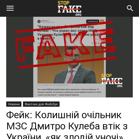
Новини
Фактчек для Фейсбук
Фейк: Колишній очільник
МЗС Дмитро Кулеба втік з
України, «як злодій уночі»