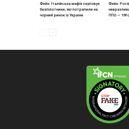
Фейк: Італійська мафія скуповує
Фейк: Росі
безпілотники, які потрапили на
невразливи
чорний ринок із України
ППО — 19Fo