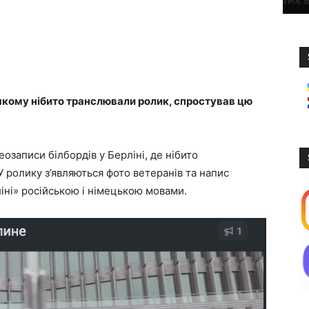
 якому нібито транслювали ролик, спростував цю
еозаписи білбордів у Берліні, де нібито
 ролику з’являються фото ветеранів та напис
рліні» російською і німецькою мовами.