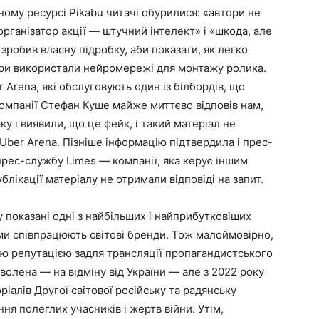
ому ресурсі Pikabu читачі обурилися: «автори не
організатор акції — штучний інтелект» і «шкода, але
ь зробив власну підробку, аби показати, як легко
тори використали нейромережі для монтажу ролика.
 Arena, які обслуговують один із білбордів, що
омпанії Стефан Куше майже миттєво відповів нам,
у і виявили, що це фейк, і такий матеріал не
ber Arena. Пізніше інформацію підтвердила і прес-
прес-службу Limes — компанії, яка керує іншим
лікації матеріалу не отримали відповіді на запит.
 показані одні з найбільших і найприбутковіших
ми співпрацюють світові бренди. Тож малоймовірно,
єю репутацією задля трансляції пропагандистського
зволена — на відміну від України — але з 2022 року
іалів Другої світової російську та радянську
ня полеглих учасників і жертв війни. Утім,