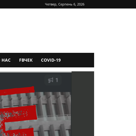
Четвер, Серпень 6, 2026
 НАС
FBЧЕК
COVID-19