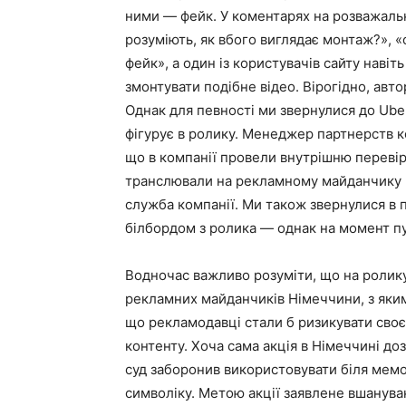
ними — фейк. У коментарях на розважальн
розуміють, як вбого виглядає монтаж?», «
фейк», а один із користувачів сайту навіт
змонтувати подібне відео. Вірогідно, ав
Однак для певності ми звернулися до Uber
фігурує в ролику. Менеджер партнерств к
що в компанії провели внутрішню перевірк
транслювали на рекламному майданчику U
служба компанії. Ми також звернулися в 
білбордом з ролика — однак на момент пуб
Водночас важливо розуміти, що на ролику
рекламних майданчиків Німеччини, з яки
що рекламодавці стали б ризикувати сво
контенту. Хоча сама акція в Німеччині до
суд заборонив використовувати біля мемор
символіку. Метою акції заявлене вшануван