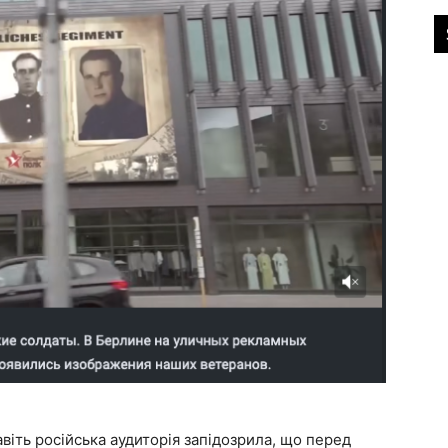
іть російська аудиторія запідозрила, що перед