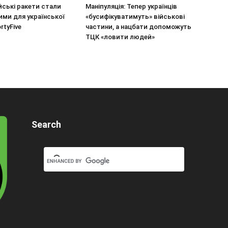
йські ракети стали
Маніпуляція: Тепер українців
ми для української
«бусифікуватимуть» військові
rtyFive
частини, а нацбати допоможуть
ТЦК «ловити людей»
Search