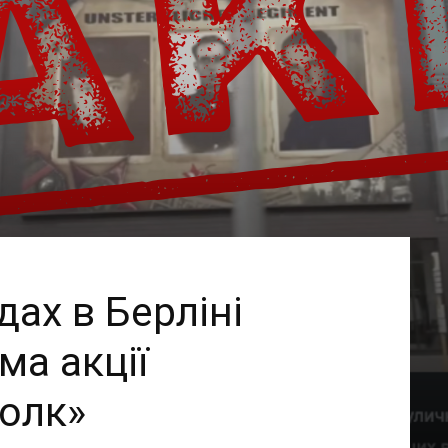
дах в Берліні
ма акції
олк»