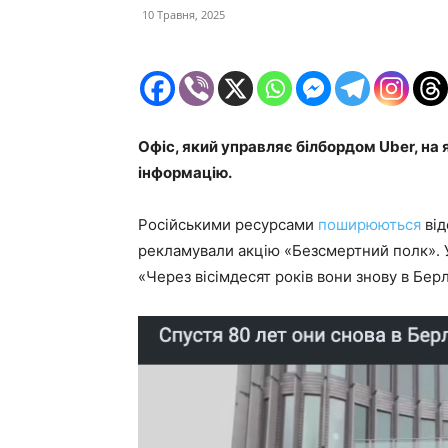
10 Травня, 2025
Офіс, який управляє білбордом Uber, на
інформацію.
Російськими ресурсами
поширюються
від
рекламували акцію «Безсмертний полк». У
«Через вісімдесят років вони знову в Бе