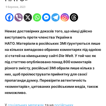
9 Березня, 2023
Немає достовірних доказів того, що німці дійсно
виступають проти членства України в
НАТО. Матеріали в російських ЗМІ ґрунтуються лише
на кількох випадково обраних коментарях під однією
зі статей на німецькому сайті
Die Welt
. У той час як
під статтею опубліковано понад 800 коментарів
різного змісту, російські ЗМІ обрали лише кілька з
них, щоб проілюструвати прийнятну для своєї
пропаганди думку. Перевірити автентичність
«коментарів», цитованих російськими медіа, також
неможливо.
У
соціальних мережах
та на
російських