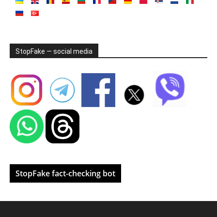
StopFake — social media
StopFake fact-checking bot