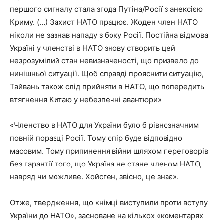
першого сигналу стала згода Путіна/Росії з анексією
Криму. (…) Захист НАТО працює. Жоден член НАТО
ніколи не зазнав нападу з боку Росії. Постійна відмова
Україні у членстві в НАТО знову створить цей
незрозумілий стан невизначеності, що призвело до
нинішньої ситуації. Щоб справді прояснити ситуацію,
Тайвань також слід прийняти в НАТО, що попередить
втягнення Китаю у небезпечні авантюри»
«Членство в НАТО для України було б рівнозначним
повній поразці Росії. Тому опір буде відповідно
масовим. Тому припинення війни шляхом переговорів
без гарантії того, що Україна не стане членом НАТО,
навряд чи можливе. Хойсген, звісно, ​​це знає».
Отже, твердження, що «німці виступили проти вступу
України до НАТО», засноване на кількох «коментарях