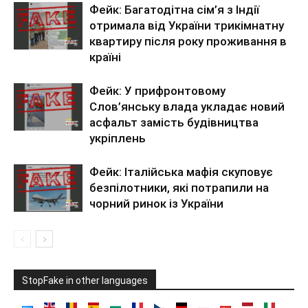
Фейк: Багатодітна сім’я з Індії
отримала від України трикімнатну
квартиру після року проживання в
країні
Фейк: У прифронтовому
Слов’янську влада укладає новий
асфальт замість будівництва
укріплень
Фейк: Італійська мафія скуповує
безпілотники, які потрапили на
чорний ринок із України
StopFake in other languages