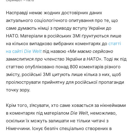
Скриншот – ria.ru
Насправді немає жодних достовірних даних
актуального соціологічного опитування про те, що
саме думають німці з приводу вступу України до
НАТО. Матеріали в російських ЗМІ ґрунтуються лише
на кількох випадково вибраних коментарях до
статті
на сайті
Die Welt
під назвою
«Ми маємо серйозно
за
мисли
тися про членство України в НАТО»
. Тоді як під
статтею опубліковано понад 800 коментарів різного
змісту, російські ЗМІ цитують лише кілька з них, щоб
проілюструвати прийнятну для російської пропаганди
точку зору.
Крім того, з’ясувати, хто саме ховається за нікнеймами
в коментарях під матеріалом
Die Welt
, неможливо,
оскільки їх можуть залишати не тільки читачі з
Німеччини. Існує безліч спеціально створених в