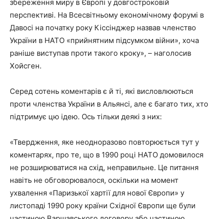
збереження миру в Європі у довгостроковій
перспективі. На Всесвітньому економічному форумі в
Давосі на початку року Кіссінджер назвав членство
України в НАТО «прийнятним підсумком війни», хоча
раніше виступав проти такого кроку», – наголосив
Хойсген.
Серед сотень коментарів є й ті, які висловлюються
проти членства України в Альянсі, але є багато тих, хто
підтримує цю ідею. Ось тільки деякі з них:
«Твердження, яке неодноразово повторюється тут у
коментарях, про те, що в 1990 році НАТО домовилося
не розширюватися на схід, неправильне. Це питання
навіть не обговорювалося, оскільки на момент
ухвалення «Паризької хартії для нової Європи» у
листопаді 1990 року країни Східної Європи ще були
частиною Варшавського договору або частиною