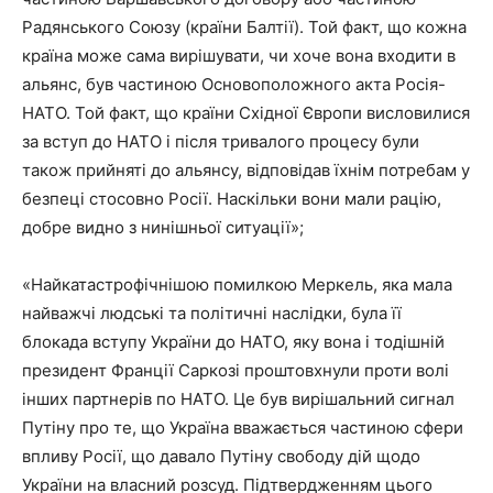
Радянського Союзу (країни Балтії). Той факт, що кожна
країна може сама вирішувати, чи хоче вона входити в
альянс, був частиною Основоположного акта Росія-
НАТО. Той факт, що країни Східної Європи висловилися
за вступ до НАТО і після тривалого процесу були
також прийняті до альянсу, відповідав їхнім потребам у
безпеці стосовно Росії. Наскільки вони мали рацію,
добре видно з нинішньої ситуації»;
«Найкатастрофічнішою помилкою Меркель, яка мала
найважчі людські та політичні наслідки, була її
блокада вступу України до НАТО, яку вона і тодішній
президент Франції Саркозі проштовхнули проти волі
інших партнерів по НАТО. Це був вирішальний сигнал
Путіну про те, що Україна вважається частиною сфери
впливу Росії, що давало Путіну свободу дій щодо
України на власний розсуд. Підтвердженням цього