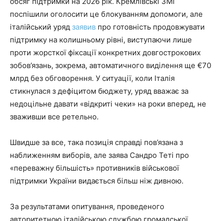
обсяг підтримки на 2026 рік. Кремлівські ЗМІ
поспішили оголосити це блокуванням допомоги, але
італійський уряд
заявив
про готовність продовжувати
підтримку на колишньому рівні, виступаючи лише
проти жорсткої фіксації конкретних довгострокових
зобов’язань, зокрема, автоматичного виділення ще €70
млрд без обговорення. У ситуації, коли Італія
стикнулася з дефіцитом бюджету, уряд вважає за
недоцільне давати «відкриті чеки» на роки вперед, не
зваживши все ретельно.
Швидше за все, така позиція справді пов’язана з
наближенням виборів, але заява Сандро Теті про
«переважну більшість» противників військової
підтримки України видається більш ніж дивною.
За результатами опитування, проведеного
авторитетною італійською службою громадської