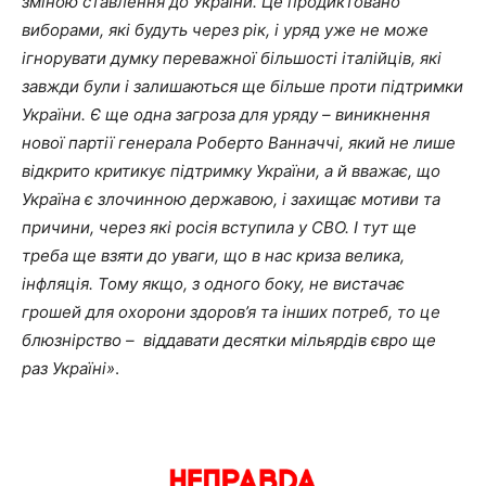
зміною ставлення до України. Це продиктовано
виборами, які будуть через рік, і уряд уже не може
ігнорувати думку переважної більшості італійців, які
завжди були і залишаються ще більше проти підтримки
України. Є ще одна загроза для уряду – виникнення
нової партії генерала Роберто Ванначчі, який не лише
відкрито критикує підтримку України, а й вважає, що
Україна є злочинною державою, і захищає мотиви та
причини, через які росія вступила у СВО. І тут ще
треба ще взяти до уваги, що в нас криза велика,
інфляція. Тому якщо, з одного боку, не вистачає
грошей для охорони здоров’я та інших потреб, то це
блюзнірство – віддавати десятки мільярдів євро ще
раз Україні»
.