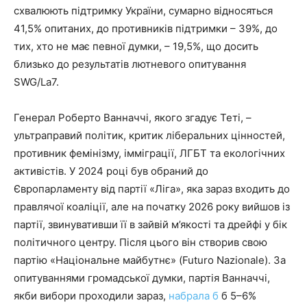
схвалюють підтримку України, сумарно відносяться
41,5% опитаних, до противників підтримки – 39%, до
тих, хто не має певної думки, – 19,5%, що досить
близько до результатів лютневого опитування
SWG/La7.
Генерал Роберто Ванначчі, якого згадує Теті, –
ультраправий політик, критик ліберальних цінностей,
противник фемінізму, імміграції, ЛГБТ та екологічних
активістів. У 2024 році був обраний до
Європарламенту від партії «Ліга», яка зараз входить до
правлячої коаліції, але на початку 2026 року вийшов із
партії, звинувативши її в зайвій м’якості та дрейфі у бік
політичного центру. Після цього він створив свою
партію «Національне майбутнє» (Futuro Nazionale). За
опитуваннями громадської думки, партія Ванначчі,
якби вибори проходили зараз,
набрала б
б 5–6%