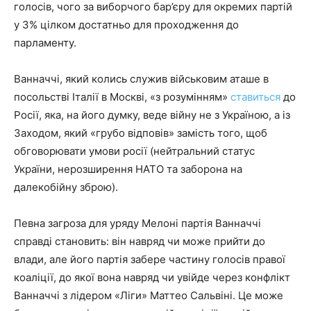
голосів, чого за виборчого бар’єру для окремих партій
у 3% цілком достатньо для проходження до
парламенту.
Ванначчі, який колись служив військовим аташе в
посольстві Італії в Москві, «з розумінням»
ставиться
до
Росії, яка, на його думку, веде війну не з Україною, а із
Заходом, який «грубо відповів» замість того, щоб
обговорювати умови росії (нейтральний статус
України, нерозширення НАТО та заборона на
далекобійну зброю).
Певна загроза для уряду Мелоні партія Ванначчі
справді становить: він навряд чи може прийти до
влади, але його партія забере частину голосів правої
коаліції, до якої вона навряд чи увійде через конфлікт
Ванначчі з лідером «Ліги» Маттео Сальвіні. Це може