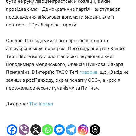
бути на руку лівоцентристській коаліції, в якій
провідна сила – Демократична партія – виступає за
продовження військової допомоги Україні, але її
партнер – «Рух 5 зірок» – проти.
Сандро Теті відомий своєю проросійською та
антиукраїнською позицією. Його видавництво Sandro
Teti Editore випустило італійські переклади книг
Володимира Мединського, Олексія Пушкова, Захара
Прилепіна. В інтерв’ю ТАСС Теті
говорив
, що «Захід не
залишив росії виходу, окрім початку СВО», а «росія
пережила ренесанс гуманізму за Путіна».
Джерело:
The Insider