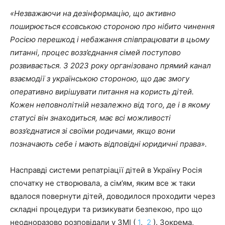
«Незважаючи на дезінформацію, що активно
поширюється єсовською стороною про нібито чинення
Росією перешкод і небажання співпрацювати в цьому
питанні, процес возз’єднання сімей поступово
розвивається. З 2023 року організовано прямий канал
взаємодії з українською стороною, що дає змогу
оперативно вирішувати питання на користь дітей.
Кожен неповнолітній незалежно від того, де і в якому
статусі він знаходиться, має всі можливості
возз’єднатися зі своїми родичами, якщо вони
позначають себе і мають відповідні юридичні права».
Насправді системи репатріації дітей в Україну Росія
спочатку не створювала, а сім’ям, яким все ж таки
вдалося повернути дітей, доводилося проходити через
складні процедури та ризикувати безпекою, про що
неодноразово розповідали у ЗМІ (
1
,
2
). Зокрема,