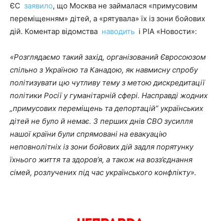
ЄС
заявило
, що Москва не займалася «примусовим
переміщенням» дітей, а «рятувала» їх із зони бойових
дій. Коментар відомства
наводить
і РІА «Новости»:
«Розглядаємо такий захід, організований Євросоюзом
спільно з Україною та Канадою, як навмисну ​​спробу
політизувати цю чутливу тему з метою дискредитації
політики Росії у гуманітарній сфері. Насправді жодних
„примусових переміщень та депортацій” українських
дітей не було й немає. З перших днів СВО зусилля
нашої країни були спрямовані на евакуацію
неповнолітніх із зони бойових дій задля порятунку
їхнього життя та здоров’я, а також на возз’єднання
сімей, розлучених під час українського конфлікту».