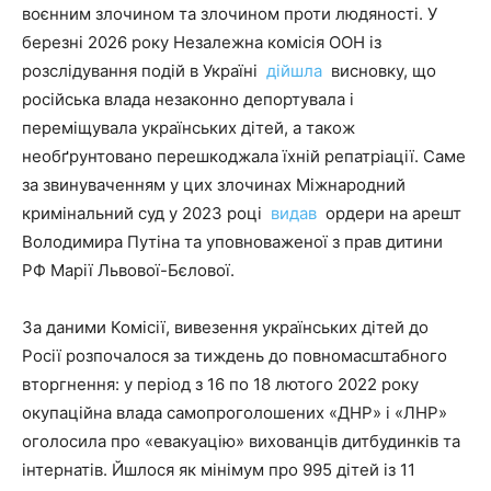
воєнним злочином та злочином проти людяності. У
березні 2026 року Незалежна комісія ООН із
розслідування подій в Україні
дійшла
висновку, що
російська влада незаконно депортувала і
переміщувала українських дітей, а також
необґрунтовано перешкоджала їхній репатріації. Саме
за звинуваченням у цих злочинах Міжнародний
кримінальний суд у 2023 році
видав
ордери на арешт
Володимира Путіна та уповноваженої з прав дитини
РФ Марії Львової-Бєлової.
За даними Комісії, вивезення українських дітей до
Росії розпочалося за тиждень до повномасштабного
вторгнення: у період з 16 по 18 лютого 2022 року
окупаційна влада самопроголошених «ДНР» і «ЛНР»
оголосила про «евакуацію» вихованців дитбудинків та
інтернатів. Йшлося як мінімум про 995 дітей із 11