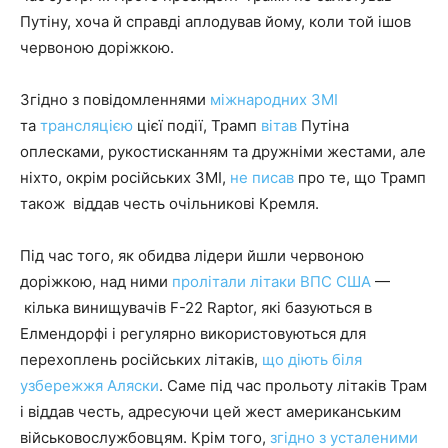
Путіну, хоча й справді аплодував йому, коли той ішов
червоною доріжкою.
Згідно з повідомленнями
міжнародних ЗМІ
та
трансляцією
цієї події, Трамп
вітав
Путіна
оплесками, рукостисканням та дружніми жестами, але
ніхто, окрім російських ЗМІ,
не писав
про те, що Трамп
також віддав честь очільникові Кремля.
Під час того, як обидва лідери йшли червоною
доріжкою, над ними
пролітали літаки ВПС США
—
кілька винищувачів F-22 Raptor, які базуються в
Елмендорфі і регулярно використовуються для
перехоплень російських літаків,
що діють біля
узбережжя Аляски
. Саме під час прольоту літаків Трам
і віддав честь, адресуючи цей жест американським
військовослужбовцям. Крім того,
згідно з усталеними