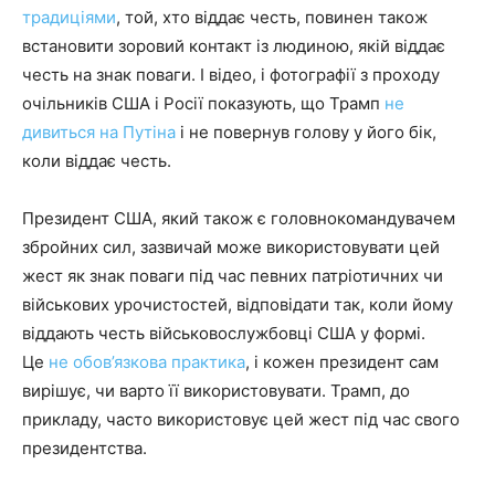
традиціями
, той, хто віддає честь, повинен також
встановити зоровий контакт із людиною, якій віддає
честь на знак поваги. І відео, і фотографії з проходу
очільників США і Росії показують, що Трамп
не
дивиться на Путіна
і не повернув голову у його бік,
коли віддає честь.
Президент США, який також є головнокомандувачем
збройних сил, зазвичай може використовувати цей
жест як знак поваги під час певних патріотичних чи
військових урочистостей, відповідати так, коли йому
віддають честь військовослужбовці США у формі.
Це
не обов’язкова практика
, і кожен президент сам
вирішує, чи варто її використовувати. Трамп, до
прикладу, часто використовує цей жест під час свого
президентства.