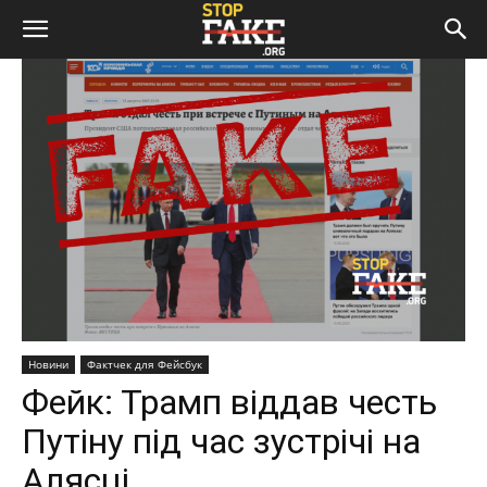
Новини
Фактчек для Фейсбук
Фейк: Трамп віддав честь
Путіну під час зустрічі на
Алясці