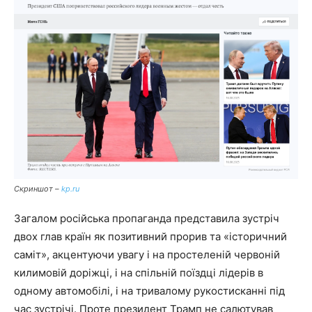
Скриншот –
kp.ru
Загалом російська пропаганда представила зустріч
двох глав країн як позитивний прорив та «історичний
саміт», акцентуючи увагу і на простеленій червоній
килимовій доріжці, і на спільній поїздці лідерів в
одному автомобілі, і на тривалому рукостисканні під
час зустрічі. Проте президент Трамп не салютував