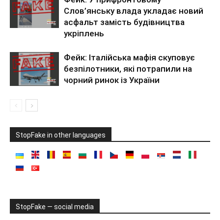
Слов’янську влада укладає новий
асфальт замість будівництва
укріплень
Фейк: Італійська мафія скуповує
безпілотники, які потрапили на
чорний ринок із України
StopFake in other languages
StopFake — social media