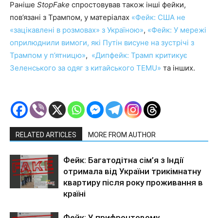
Раніше
StopFake
спростовував також інші фейки,
пов’язані з Трампом, у матеріалах
«Фейк: США не
«зацікавлені в розмовах» з Україною»
,
«Фейк: У мережі
оприлюднили вимоги, які Путін висуне на зустрічі з
Трампом у п’ятницю»
,
«Дипфейк: Трамп критикує
Зеленського за одяг з китайського TEMU»
та інших.
RELATED ARTICLES
MORE FROM AUTHOR
Фейк: Багатодітна сім’я з Індії
отримала від України трикімнатну
квартиру після року проживання в
країні
Фейк: У прифронтовому