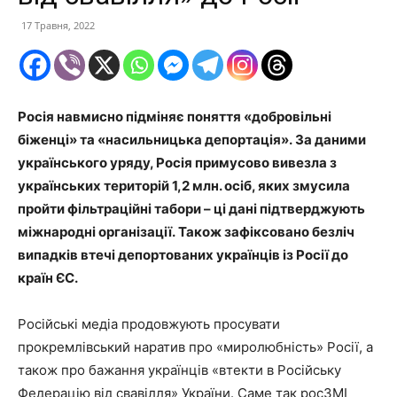
17 Травня, 2022
Росія навмисно підміняє поняття «добровільні
біженці» та «насильницька депортація». За даними
українського уряду, Росія примусово вивезла з
українських територій 1,2 млн. осіб, яких змусила
пройти фільтраційні табори – ці дані підтверджують
міжнародні організації. Також зафіксовано безліч
випадків втечі депортованих українців із Росії до
країн ЄС.
Російські медіа продовжують просувати
прокремлівський наратив про «миролюбність» Росії, а
також про бажання українців «втекти в Російську
Федерацію від свавілля» України. Саме так росЗМІ