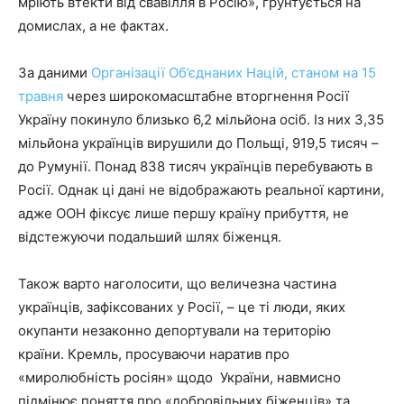
мріють втекти від свавілля в Росію», ґрунтується на
домислах, а не фактах.
За даними
Організації Об’єднаних Націй, станом на 15
травня
через широкомасштабне вторгнення Росії
Україну покинуло близько 6,2 мільйона осіб. Із них 3,35
мільйона українців вирушили до Польщі, 919,5 тисяч –
до Румунії. Понад 838 тисяч українців перебувають в
Росії. Однак ці дані не відображають реальної картини,
адже ООН фіксує лише першу країну прибуття, не
відстежуючи подальший шлях біженця.
Також варто наголосити, що величезна частина
українців, зафіксованих у Росії, – це ті люди, яких
окупанти незаконно депортували на територію
країни. Кремль, просуваючи наратив про
«миролюбність росіян» щодо України, навмисно
підмінює поняття про «добровільних біженців» та