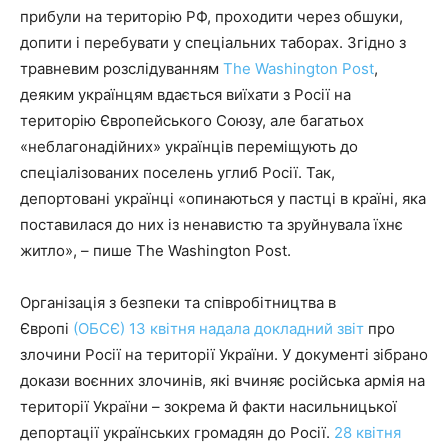
прибули на територію РФ, проходити через обшуки,
допити і перебувати у спеціальних таборах. Згідно з
травневим розслідуванням
The Washington Post
,
деяким українцям вдається виїхати з Росії на
територію Європейського Союзу, але багатьох
«неблагонадійних» українців переміщують до
спеціалізованих поселень углиб Росії. Так,
депортовані українці «опинаються у пастці в країні, яка
поставилася до них із ненавистю та зруйнувала їхнє
житло», – пише The Washington Post.
Організація з безпеки та співробітництва в
Європі
(ОБСЄ) 13 квітня надала докладний звіт
про
злочини Росії на території України. У документі зібрано
докази воєнних злочинів, які вчиняє російська армія на
території України – зокрема й факти насильницької
депортації українських громадян до Росії.
28 квітня