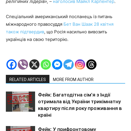
релігійних лідерів», –
наголосив Майкл Карпентер
.
Спеціальний американський посланець із питань
міжнародного правосуддя
Бет Ван Шаак 28 квітня
також підтвердив
, що Росія насильно вивозить
українців на свою територію.
RELATED ARTICLES
MORE FROM AUTHOR
Фейк: Багатодітна сім’я з Індії
отримала від України трикімнатну
квартиру після року проживання в
країні
Фейк: У прифронтовому