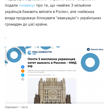
подали
«новину»
про те, що «майже 3 мільйони
українців бажають виїхати в Росію», але «київська
влада продовжує блокувати “евакуацію”» українських
громадян до цієї країни.
.
Скриншот – ria.ru