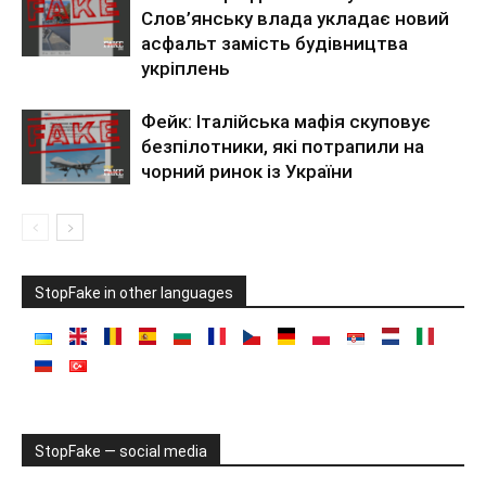
Слов’янську влада укладає новий
асфальт замість будівництва
укріплень
Фейк: Італійська мафія скуповує
безпілотники, які потрапили на
чорний ринок із України
StopFake in other languages
StopFake — social media