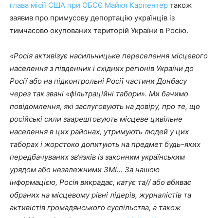
глава місії США при ОБСЄ Майкл Карпентер
також
заявив про примусову депортацію українців із
тимчасово окупованих територій України в Росію.
«Росія активізує насильницьке переселення місцевого
населення з південних і східних регіонів України до
Росії або на підконтрольні Росії частини Донбасу
через так звані «фільтраційні табори». Ми бачимо
повідомлення, які заслуговують на довіру, про те, що
російські сили заарештовують місцеве цивільне
населення в цих районах, утримують людей у
цих
таборах
і
жорстоко
допитують
на
предмет
будь
–
яких
передбачуваних
зв
‘
язків
із
законним
українським
урядом
або
незалежними
ЗМІ…
За
нашою
інформацією
,
Росія
викрадає
,
катує
та
//
або
вбива
є
обраних на місцевому рівні лідерів, журналістів та
активістів громадянського суспільства, а також