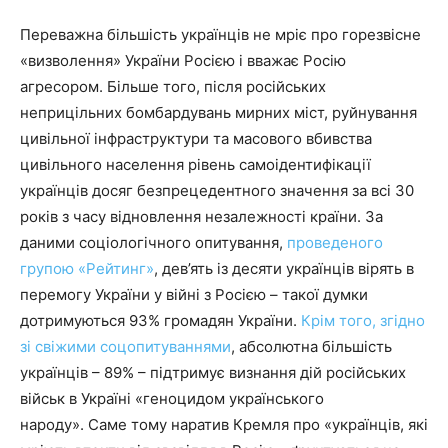
Переважна більшість українців не мріє про горезвісне
«визволення» України Росією і вважає Росію
агресором. Більше того, після російських
неприцільних бомбардувань мирних міст, руйнування
цивільної інфраструктури та масового вбивства
цивільного населення рівень самоідентифікації
українців досяг безпрецедентного значення за всі 30
років з часу відновлення незалежності країни. За
даними соціологічного опитування,
проведеного
групою «Рейтинг»
, дев’ять із десяти українців вірять в
перемогу України у війні з Росією – такої думки
дотримуються 93% громадян України.
Крім того, згідно
зі свіжими соцопитуваннями
, абсолютна більшість
українців – 89% – підтримує визнання дій російських
військ в Україні «геноцидом українського
народу». Саме тому наратив Кремля про «українців, які