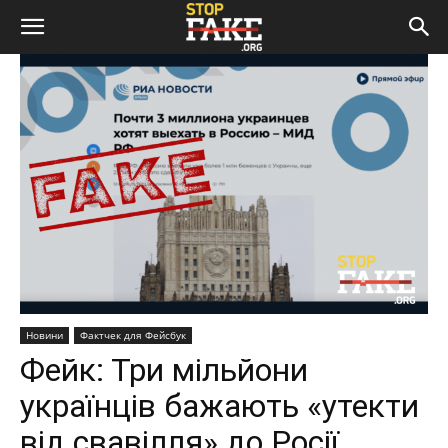
Новини
Фактчек для Фейсбук
Фейк: Три мільйони
українців бажають «утекти
від свавілля» до Росії