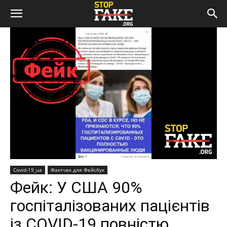
Covid-19_ua
Фактчек для Фейсбук
Фейк: У США 90%
госпіталізованих пацієнтів
із COVID-19 повністю