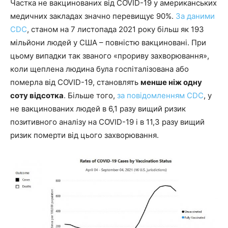
Частка не вакцинованих від COVID-19 у американських
медичних закладах значно перевищує 90%.
За даними
CDC
, станом на 7 листопада 2021 року більш як 193
мільйони людей у ​​США – повністю вакциновані. При
цьому випадки так званого «прориву захворювання»,
коли щеплена людина була госпіталізована або
померла від COVID-19, становлять
менше ніж одну
соту відсотка
. Більше того,
за повідомленням CDC
, у
не вакцинованих людей в 6,1 разу вищий ризик
позитивного аналізу на COVID-19 і в 11,3 разу вищий
ризик померти від цього захворювання.