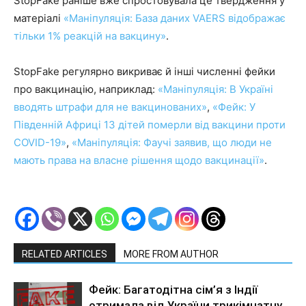
StopFake раніше вже спростовувала це твердження у
матеріалі
«Маніпуляція: База даних VAERS відображає
тільки 1% реакцій на вакцину»
.
StopFake регулярно викриває й інші численні фейки
про вакцинацію, наприклад:
«Маніпуляція: В Україні
вводять штрафи для не вакцинованих»
,
«Фейк: У
Південній Африці 13 дітей померли від вакцини проти
COVID-19»
,
«Маніпуляція: Фаучі заявив, що люди не
мають права на власне рішення щодо вакцинації»
.
RELATED ARTICLES
MORE FROM AUTHOR
Фейк: Багатодітна сім’я з Індії
отримала від України трикімнатну