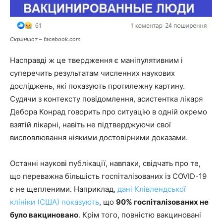
Скриншот – facebook.com
Насправді ж це твердження є маніпулятивним і
суперечить результатам численних наукових
досліджень, які показують протилежну картину.
Судячи з контексту повідомлення, асистентка лікаря
Дебора Конрад говорить про ситуацію в одній окремо
взятій лікарні, навіть не підтверджуючи свої
висловлювання ніякими достовірними доказами.
Останні наукові публікації, навпаки, свідчать про те,
що переважна більшість госпіталізованих із COVID-19
є не щепленими. Наприклад,
дані Клівлендської
клініки (США) показують
, що
90% госпіталізованих не
було вакциновано
. Крім того, повністю вакциновані