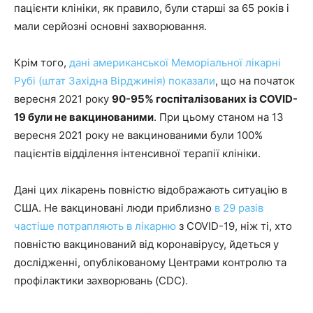
пацієнти клініки, як правило, були старші за 65 років і
мали серйозні основні захворювання.
Крім того,
дані американської Меморіальної лікарні
Рубі (штат Західна Вірджинія) показали
, що на початок
вересня 2021 року
90-95% госпіталізованих із COVID-
19 були не вакцинованими
. При цьому станом на 13
вересня 2021 року не вакцинованими були 100%
пацієнтів відділення інтенсивної терапії клініки.
Дані цих лікарень повністю відображають ситуацію в
США. Не вакциновані люди приблизно
в 29 разів
частіше потрапляють в лікарню
з COVID-19, ніж ті, хто
повністю вакцинований від коронавірусу, йдеться у
дослідженні, опублікованому Центрами контролю та
профілактики захворювань (CDC).