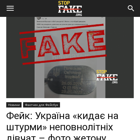
Новини
Фактчек для Фейсбук
Фейк: Україна «кидає на
штурми» неповнолітніх
дівчат – фото жетону