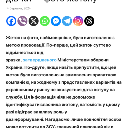
4 Березня, 2024
Жетон на фото, найімовірніше, було виготовлено з
метою провокації. По-перше, цей жетон суттєво
відрізняється від
зразка,
затвердженого
Міністерством оборони
України. По-друге, якщо навіть припустити, що цей
жетон бу
ло
виготовлен
о
на замовлення приватною
компанією, на жодному з представлених варіантів на
українському ринку не вказується дата
вступу
на
службу
. Ця інформація ніяк не допоможе
ідентифікувати власника жетону,
натомість
у
цьому
разі
відіграє важливу роль у
дезінформуванні. Нагадаємо, лише повнолітня особа
може
вступити
до ЗСУ: граничний призовний вік в