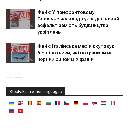
Фейк: У прифронтовому
Слов’янську влада укладає новий
асфальт замість будівництва
укріплень
Фейк: Італійська мафія скуповує
безпілотники, які потрапили на
чорний ринок із України
StopFake in other languages