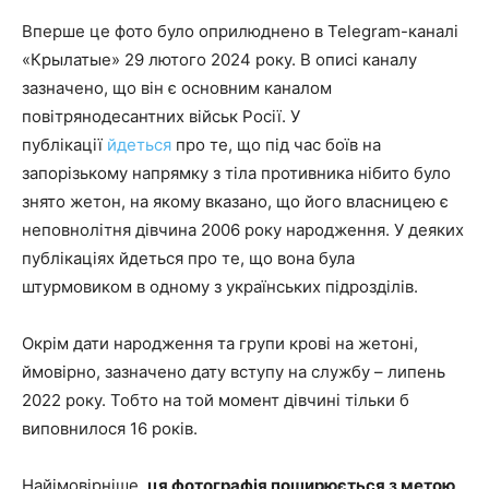
Вперше це фото було оприлюднено в Telegram-каналі
«Крылатые» 29 лютого 2024 року. В описі каналу
зазначено, що він є основним каналом
повітрянодесантних військ Росії. У
публікації
йдеться
про те, що під час боїв на
запорізькому напрямку з тіла противника нібито було
знято жетон, на якому вказано, що його власницею є ​​
неповнолітня дівчина 2006 року народження. У деяких
публікаціях йдеться про те, що вона була
штурмовиком в одному з українських підрозділів.
Окрім дати народження та групи крові на жетоні,
ймовірно, зазначено дату вступу на службу – липень
2022 року. Тобто на той момент дівчині тільки б
виповнилося 16 років.
Найімовірніше,
ця фотографія поширюється з метою