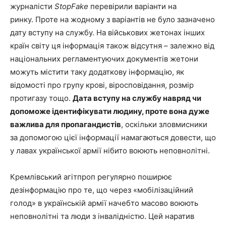
журналісти
StopFake
перевірили варіанти на
ринку. Проте на жодному з варіантів не було зазначено
дату вступу на службу. На військових жетонах інших
країн світу ця інформація також відсутня – залежно від
національних регламентуючих документів жетони
можуть містити таку додаткову інформацію, як
відомості про групу крові, віросповідання, розмір
протигазу тощо.
Дата
вступу
на службу навряд чи
допоможе ідентифікувати людину, проте вона дуже
важлива для пропагандистів
, оскільки зловмисники
за допомогою цієї інформації намагаються довести, що
у лавах української армії нібито воюють неповнолітні.
Кремлівський агітпроп регулярно поширює
дезінформацію про те, що через «мобілізаційний
голод» в українській армії начебто масово воюють
неповнолітні та люди з інвалідністю. Цей наратив