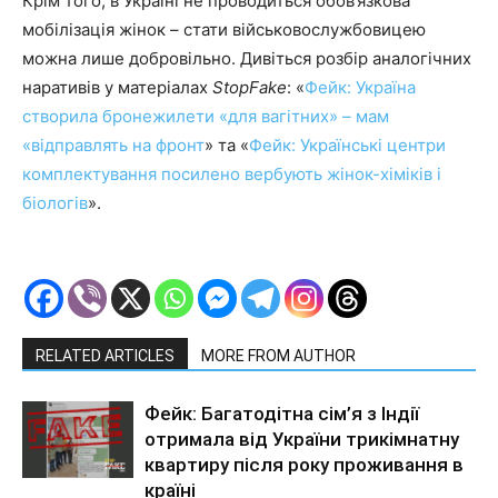
Крім того, в Україні не проводиться обов’язкова
мобілізація жінок – стати військовослужбовицею
можна лише добровільно. Дивіться розбір аналогічних
наративів у матеріалах
StopFake
: «
Фейк: Україна
створила бронежилети «для вагітних» – мам
«відправлять на фронт
» та «
Фейк: Українські центри
комплектування посилено вербують жінок-хіміків і
біологів
».
RELATED ARTICLES
MORE FROM AUTHOR
Фейк: Багатодітна сім’я з Індії
отримала від України трикімнатну
квартиру після року проживання в
країні