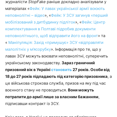
журналісти
StopFake
раніше докладно аналізували у
матеріалах «
Фейк: У лавах української армії воюють
неповнолітні – відео
», «
Фейк: У ЗСУ загинув «перший
мобілізований з дитбудинку підліток
», «
Фейк: Центр
комплектування в Полтаві підробив документи
неповнолітнього, щоб відправити його на фронт
» та
«
Маніпуляція: Захід «примушує» ЗСУ «відправляти
малолітніх у м’ясорубку
». Інформація про те, що у
лавах ЗСУ можуть воювати неповнолітні, суперечить
українському законодавству.
Зараз
граничний
призовний вік в Україні
становить
27 років.
О
с
оби
від
18 до 27 років підпада
ють
під категорію призовника
, а
це військова строкова служба, призов на яку під час
воєнного стану не проводиться.
Вони можуть
потрапити до армії лише за власним бажанням
,
підписавши контракт із ЗСУ.