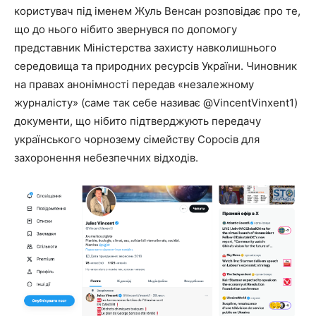
користувач під іменем Жуль Венсан розповідає про те,
що до нього нібито звернувся по допомогу
представник Міністерства захисту навколишнього
середовища та природних ресурсів України. Чиновник
на правах анонімності передав «незалежному
журналісту» (саме так себе називає @VincentVinxent1)
документи, що нібито підтверджують передачу
українського чорнозему сімейству Соросів для
захоронення небезпечних відходів.