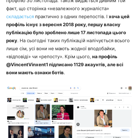
профілю 30 листопада. Також видається дивним той
факт, що сторінка «незалежного журналіста»
складається
практично з одних перепостів. І
хоча цей
профіль існує з вересня 2018 року, першу власну
публікацію було зроблено лише 17 листопада цього
року
. На сьогодні таких публікацій налічується всього
лише сім, усі вони не мають жодної вподобайки,
«відповіді» чи «репосту». Крім цього,
на профіль
@VincentVinxent1 підписано 1129 акаунтів, але всі
вони мають ознаки ботів
.