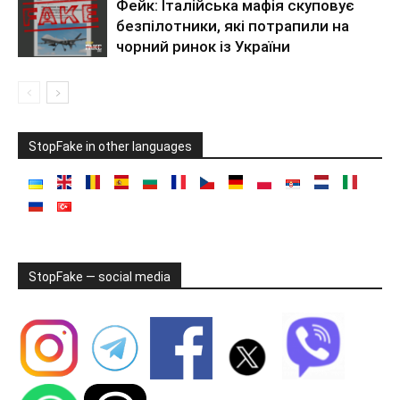
Фейк: Італійська мафія скуповує
безпілотники, які потрапили на
чорний ринок із України
StopFake in other languages
StopFake — social media