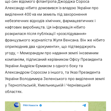
що син відомого філантропа Джорджа Сороса
Александр нібито домовився із владою України про
виділення 400 кв км земель під захоронення
небезпечних відходів хімічних, фармацевтичних і
нафтових виробництв. Ця інформація нібито
розкрилася після публікації «розслідування»
французького журналіста Жуля Венсана. Він же нібито
оприлюднив два «документи», що підтверджують
угоду, – Меморандум про надання землі іноземним
компаніям, підписаний керівником Офісу Президента
України Андрієм Єрмаком з одного боку та
Александром Соросом з іншого, та Указ Президента
України Володимира Зеленського про виділення землі
у Тернопільській, Хмельницькій і Чернівецькій
областях.