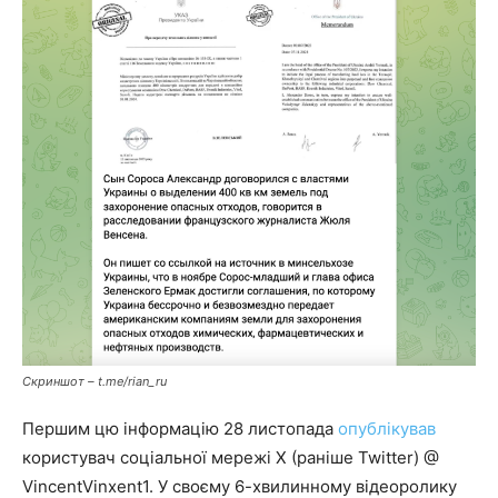
Скриншот – t.me/rian_ru
Першим цю інформацію 28 листопада
опублікував
користувач соціальної мережі X (раніше Twitter) @
VincentVinxent1. У своєму 6-хвилинному відеоролику