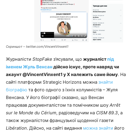
Скриншот – twitter.com/VincentVinxent1
Журналісти
StopFake
з’ясували, що
журналіст
під
іменем Жуль Венсaн
дійсно існує, проте навряд чи
акаунт @VincentVinxent1 у X належить саме йому
. На
сайті платформи Strategic Horizons можна
знайти
біографію
та фото одного з їхніх колумністів – Жуля
Венсана. У його біографії сказано, що Венсан
працював документалістом та помічником шоу
Arrêt
sur le Monde du Cérium
, радіоведучим на
CISM 89.3
, а
також журналістом французької щоденної газети
Libération
. Дійсно, на сайті видання
можна знайти
його