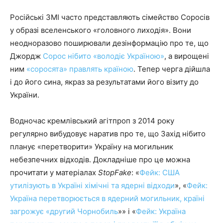
Російські ЗМІ часто представляють сімейство Соросів
у образі вселенського «головного лиходія». Вони
неодноразово поширювали дезінформацію про те, що
Джордж
Сорос нібито «володіє Україною»
, а вирощені
ним
«соросята» правлять країною
. Тепер черга дійшла
і до його сина, якраз за результатами його візиту до
України.
Водночас кремлівський агітпроп з 2014 року
регулярно вибудовує наратив про те, що Захід нібито
планує «перетворити» Україну на могильник
небезпечних відходів. Докладніше про це можна
прочитати у матеріалах
StopFake
: «
Фейк: США
утилізують в Україні хімічні та ядерні відходи
», «
Фейк:
Україна перетворюється в ядерний могильник, країні
загрожує «другий Чорнобиль
»» і «
Фейк: Україна