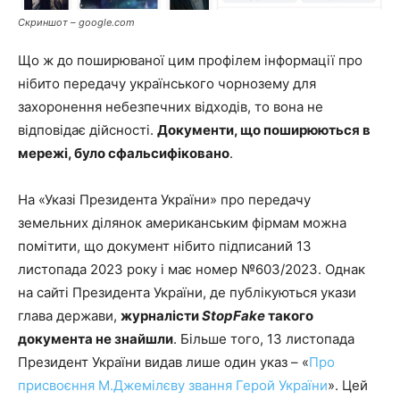
Скриншот – google.com
Що ж до поширюваної цим профілем інформації про
нібито передачу українського чорнозему для
захоронення небезпечних відходів, то вона не
відповідає дійсності.
Документи, що поширюються в
мережі, було сфальсифіковано
.
На «Указі Президента України» про передачу
земельних ділянок американським фірмам можна
помітити, що документ нібито підписаний 13
листопада 2023 року і має номер №603/2023. Однак
на сайті Президента України, де публікуються укази
глава держави,
журналісти
StopFake
такого
документа не знайшли
. Більше того, 13 листопада
Президент України видав лише один указ – «
Про
присвоєння М.Джемілєву звання Герой України
». Цей