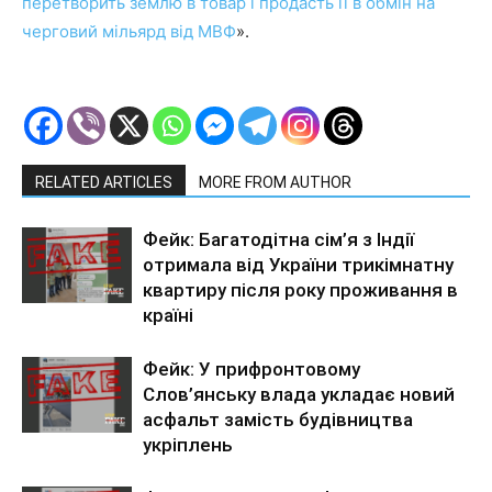
перетворить землю в товар і продасть її в обмін на
черговий мільярд від МВФ
».
RELATED ARTICLES
MORE FROM AUTHOR
Фейк: Багатодітна сім’я з Індії
отримала від України трикімнатну
квартиру після року проживання в
країні
Фейк: У прифронтовому
Слов’янську влада укладає новий
асфальт замість будівництва
укріплень