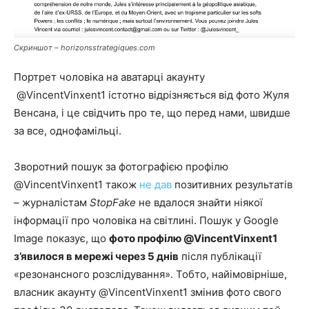
Скриншот – horizonsstrategiques.com
Портрет чоловіка на аватарці акаунту
@VincentVinxent1 істотно відрізняється від фото Жуля
Венсана, і це свідчить про те, що перед нами, швидше
за все, однофамільці.
Зворотний пошук за фотографією профілю
@VincentVinxent1 також
не дав
позитивних результатів
– журналістам
StopFake
не вдалося знайти ніякої
інформації про чоловіка на світлині. Пошук у Google
Image показує, що
фото профілю @VincentVinxent1
з’явилося в мережі через 5 днів
після публікації
«резонансного розслідування». Тобто, найімовірніше,
власник акаунту @VincentVinxent1 змінив фото свого