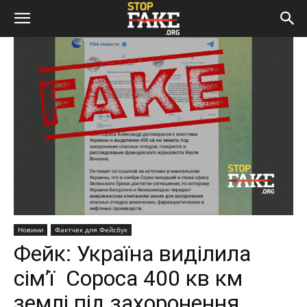
Новини
Фактчек для Фейсбук
Фейк: Україна виділила
сім’ї Сороса 400 кв км
землі під захоронення