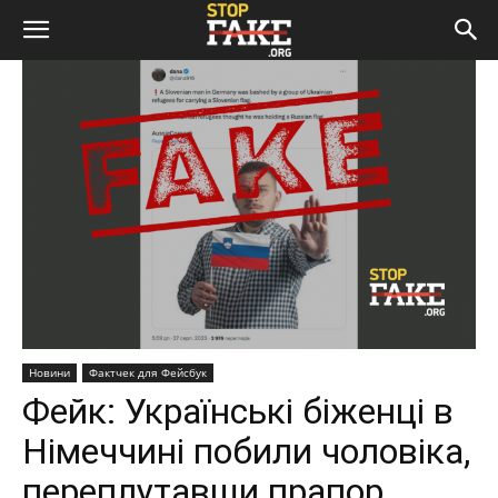
Новини
Фактчек для Фейсбук
Фейк: Українські біженці в
Німеччині побили чоловіка,
переплутавши прапор