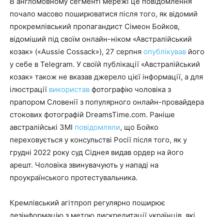
В англомовному сегменті мережі це повідомлення
почало масово поширюватися після того, як відомий
прокремлівський пропагандист Сімеон Бойков,
відоміший під своїм онлайн-ніком «Австралійський
козак» («Aussie Cossack»), 27 серпня
опублікував
його
у себе в Telegram. У своїй публікації «Австралійський
козак» також не вказав джерело цієї інформації, а для
ілюстрації
використав
фотографію чоловіка з
прапором Словенії з популярного онлайн-провайдера
стокових фотографій DreamsTime.com. Раніше
австралійські ЗМІ
повідомляли
, що Бойко
переховується у консульстві Росії після того, як у
грудні 2022 року суд Сіднея видав ордер на його
арешт. Чоловіка звинувачують у нападі на
проукраїнського протестувальника.
Кремлівський агітпроп регулярно поширює
дезінформацію з метою дискредитації українців, які