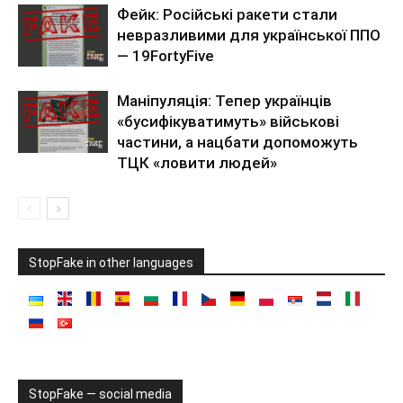
Фейк: Російські ракети стали
невразливими для української ППО
— 19FortyFive
Маніпуляція: Тепер українців
«бусифікуватимуть» військові
частини, а нацбати допоможуть
ТЦК «ловити людей»
StopFake in other languages
StopFake — social media