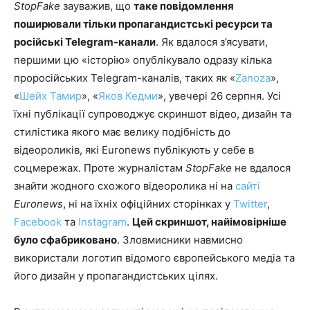
StopFake
зауважив, що
таке повідомлення
поширювали тільки пропагандистські ресурси та
російські Telegram-канали
. Як вдалося з’ясувати,
першими цю «історію» опублікувало одразу кілька
проросійських Telegram-каналів, таких як «
Zanoza
»,
«
Шейх Тамир
», «
Яков Кедми
», увечері 26 серпня. Усі
їхні публікації супроводжує скриншот відео, дизайн та
стилістика якого має велику подібність до
відеороликів, які Euronews публікують у себе в
соцмережах. Проте журналістам
StopFake
не вдалося
знайти жодного схожого відеоролика ні на
сайті
Euronews
, ні на їхніх офіційних сторінках у
Twitter
,
Facebook
та
Instagram
.
Цей скриншот, найімовірніше
було сфабриковано
. Зловмисники навмисно
використали логотип відомого європейського медіа та
його дизайн у пропагандистських цілях.