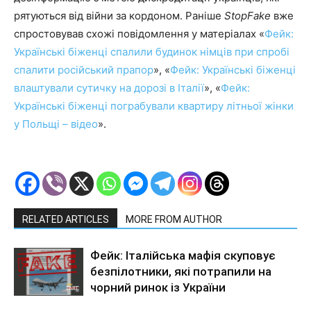
рятуються від війни за кордоном. Раніше
StopFake
вже
спростовував схожі повідомлення у матеріалах «
Фейк:
Українські біженці спалили будинок німців при спробі
спалити російський прапор
», «
Фейк: Українські біженці
влаштували сутичку на дорозі в Італії
», «
Фейк:
Українські біженці пограбували квартиру літньої жінки
у Польщі – відео
».
RELATED ARTICLES
MORE FROM AUTHOR
Фейк: Італійська мафія скуповує
безпілотники, які потрапили на
чорний ринок із України