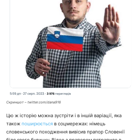
Скриншот – twitter.com/dana916
Цю ж історію можна зустріти і в іншій варіації, яка
також
поширюється
в соцмережах: німець
словенського походження вивісив прапор Словенії
біля свого будинку. Відео з прапором потрапило в