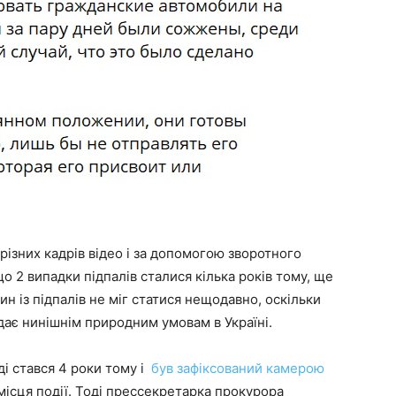
ізних кадрів відео і за допомогою зворотного
 2 випадки підпалів сталися кілька років тому, ще
н із підпалів не міг статися нещодавно, оскільки
ідає нинішнім природним умовам в Україні.
і стався 4 роки тому і
був зафіксований камерою
місця події. Тоді прессекретарка прокурора