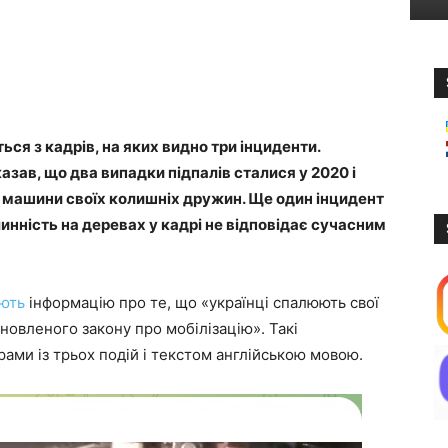
ся з кадрів, на яких видно три інциденти.
зав, що два випадки підпалів сталися у 2020 і
ли машини своїх колишніх дружин. Ще один інцидент
инність на деревах у кадрі не відповідає сучасним
ють
інформацію про те, що «українці спалюють свої
оновленого закону про мобілізацію». Такі
ми із трьох подій і текстом англійською мовою.