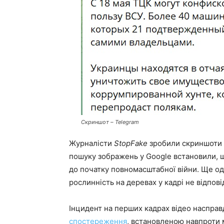
Скриншот – Telegram
Журналісти
StopFake
зробили скриншоти р
пошуку зображень у Google встановили, що
до початку повномасштабної війни. Ще оди
рослинність на деревах у кадрі не відпов
Інцидент на перших кадрах відео насправд
спостереження
, встановленою навпроти 