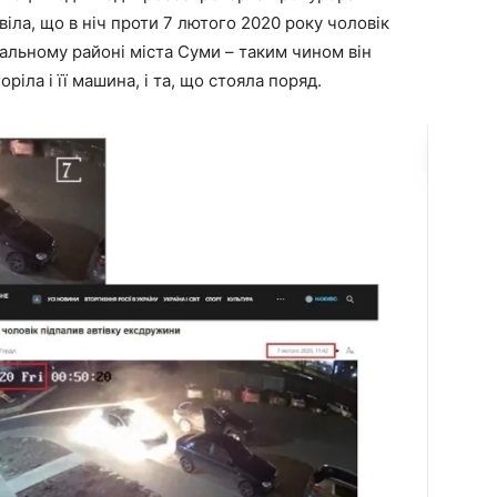
іла, що в ніч проти 7 лютого 2020 року чоловік
альному районі міста Суми – таким чином він
іла і її машина, і та, що стояла поряд.