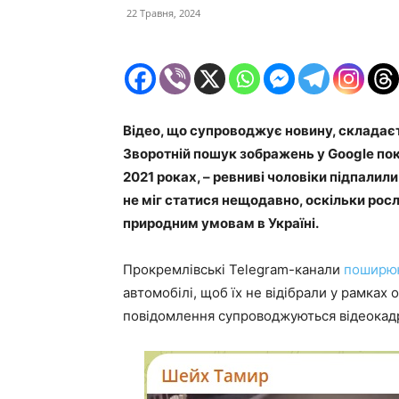
22 Травня, 2024
Відео, що супроводжує новину, складаєть
Зворотній пошук зображень у Google пока
2021 роках, – ревниві чоловіки підпали
не міг статися нещодавно, оскільки росл
природним умовам в Україні.
Прокремлівські Telegram-канали
поширю
автомобілі, щоб їх не відібрали у рамках 
повідомлення супроводжуються відеокадра