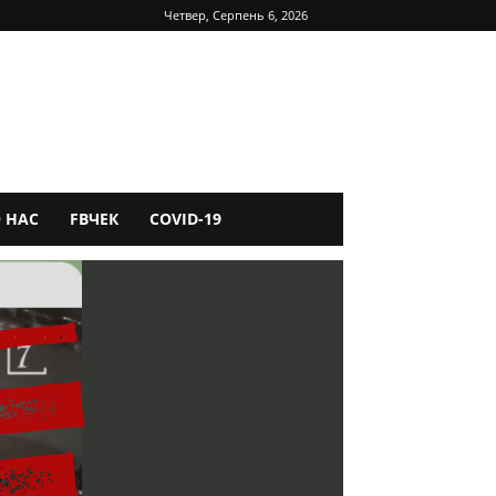
Четвер, Серпень 6, 2026
 НАС
FBЧЕК
COVID-19