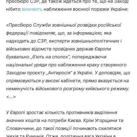
пресбюро СЗР, де також йдеться про те, що на Заході
нібито
визнають
наближення воєнної поразки України:
«Пресбюро Служби зовнішньої розвідки російської
федерації повідомляє, що, за інформацією, яка
надходить до СЗР, експерти зовнішньополітичних і
військових відомств провідних держав Європи
буквально „б’ють на сполох”, попереджаючи
національні уряди про наближення краху створеного
Заходом проєкту „Антиросія” в Україні. У доповідях, що
спрямовуються у високі кабінети, прямо вказується на
неминучість військового розгрому київського режиму.
<…>
У Європі зростає кількість противників виділення
значних коштів на потреби Києва. Крім Угорщини та
Словаччини, до такої позиції починають схилятися
Чехія та Румунія. Отже, політична вага України в