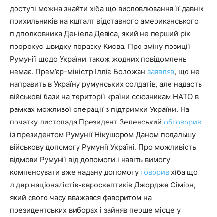
доступі можна знайти хіба що висловлювання її давніх
прихильників на кшталт відставного американського
підполковника Деніела Девіса, який не перший рік
пророкує швидку поразку Києва. Про зміну позиції
Румунії щодо України також жодних повідомлень
немає. Прем’єр-міністр Ілліє Боложан
заявляв
, що не
направить в Україну румунських солдатів, але надасть
військові бази на території країни союзникам НАТО в
рамках можливої ​​операції з підтримки України. На
початку листопада Президент Зеленський
обговорив
із президентом Румунії Нікушором Даном подальшу
військову допомогу Румунії Україні. Про можливість
відмови Румунії від допомоги і навіть вимогу
компенсувати вже надану допомогу
говорив
хіба що
лідер націоналістів-євроскептиків Джордже Сіміон,
який свого часу вважався фаворитом на
президентських виборах і зайняв перше місце у