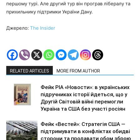
першому турі. Але другий тур він програв лібералу та
прихильнику підтримки України Дану.
Джерело:
The Insider
RELATED ARTICLES
MORE FROM AUTHOR
Фейк РІА «Новости»: в українських
підручниках історії йдеться, що у
Другій Світовій війні перемогли
Україна та США без участі росіян
Фейк «Вестей»: Стратегія США —
підтримувати в конфліктах обидві
сторони та продавати обом зброю