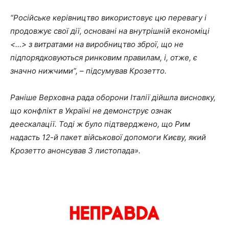
“Російське керівництво використовує цю перевагу і
продовжує свої дії, основані на внутрішній економіці
<…> з витратами на виробництво зброї, що не
підпорядковуються ринковим правилам, і, отже, є
значно нижчими”, – підсумував Крозетто.
Раніше Верховна рада оборони Італії дійшла висновку,
що конфлікт в Україні не демонструє ознак
деескалації. Тоді ж було підтверджено, що Рим
надасть 12-й пакет військової допомоги Києву, який
Крозетто анонсував 3 листопада».