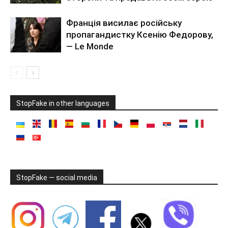
Франція висилає російську
пропагандистку Ксенію Федорову,
— Le Monde
StopFake in other languages
StopFake — social media