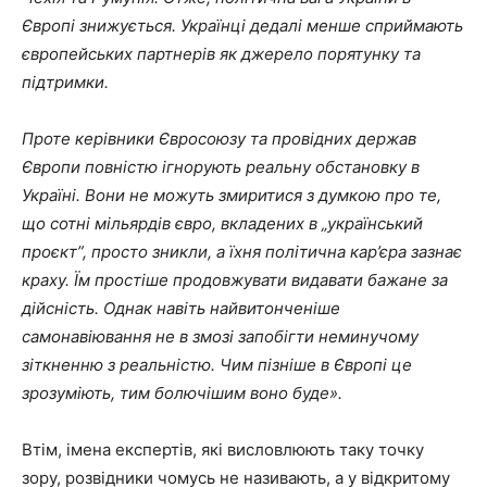
Європі знижується. Українці дедалі менше сприймають
європейських партнерів як джерело порятунку та
підтримки.
Проте керівники Євросоюзу та провідних держав
Європи повністю ігнорують реальну обстановку в
Україні. Вони не можуть змиритися з думкою про те,
що сотні мільярдів євро, вкладених в „український
проєкт”, просто зникли, а їхня політична кар’єра зазнає
краху. Їм простіше продовжувати видавати бажане за
дійсність. Однак навіть найвитонченіше
самонавіювання не в змозі запобігти неминучому
зіткненню з реальністю. Чим пізніше в Європі це
зрозуміють, тим болючішим воно буде».
Втім, імена експертів, які висловлюють таку точку
зору, розвідники чомусь не називають, а у відкритому