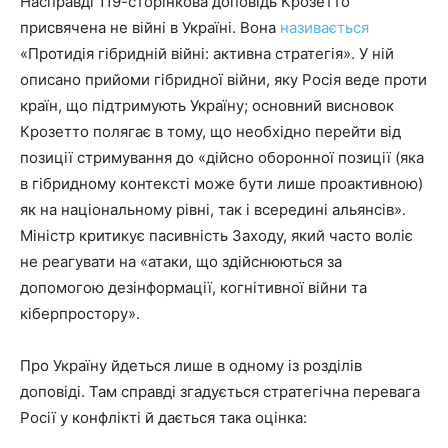
Насправді 119-сторінкова доповідь Крозетто
присвячена не війні в Україні. Вона
називається
«Протидія гібридній війні: активна стратегія». У ній
описано прийоми гібридної війни, яку Росія веде проти
країн, що підтримують Україну; основний висновок
Крозетто полягає в тому, що необхідно перейти від
позиції стримування до «дійсно оборонної позиції (яка
в гібридному контексті може бути лише проактивною)
як на національному рівні, так і всередині альянсів».
Міністр критикує пасивність Заходу, який часто воліє
не реагувати на «атаки, що здійснюються за
допомогою дезінформації, когнітивної війни та
кіберпростору».
Про Україну йдеться лише в одному із розділів
доповіді. Там справді згадується стратегічна перевага
Росії у конфлікті й дається така оцінка: