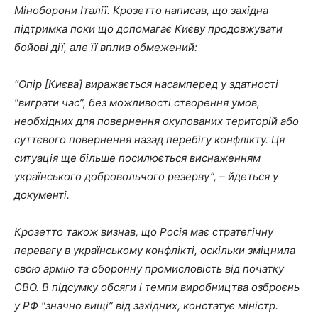
Міноборони Італії. Крозетто написав, що західна
підтримка поки що допомагає Києву продовжувати
бойові дії, але її вплив обмежений:
“Опір [Києва] виражається насамперед у здатності
“виграти час”, без можливості створення умов,
необхідних для повернення окупованих територій або
суттєвого повернення назад перебігу конфлікту. Ця
ситуація ще більше посилюється виснаженням
українського добровольчого резерву”, – йдеться у
документі.
Крозетто також визнав, що Росія має стратегічну
перевагу в українському конфлікті, оскільки зміцнила
свою армію та оборонну промисловість від початку
СВО. В підсумку обсяги і темпи виробництва озброєнь
у РФ
“значно вищі” від західних, констатує міністр.