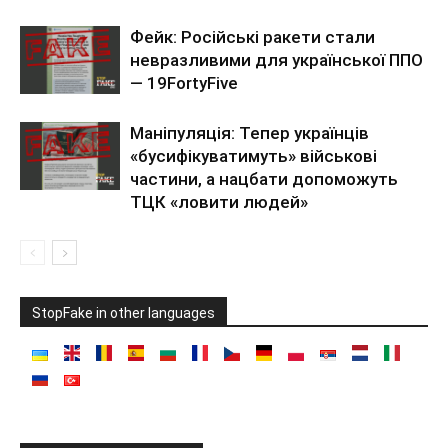
Фейк: Російські ракети стали
невразливими для української ППО
— 19FortyFive
Маніпуляція: Тепер українців
«бусифікуватимуть» військові
частини, а нацбати допоможуть
ТЦК «ловити людей»
StopFake in other languages