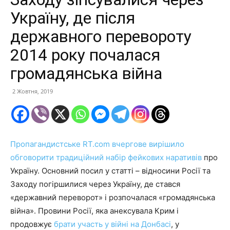
Україну, де після
державного перевороту
2014 року почалася
громадянська війна
2 Жовтня, 2019
Пропагандистське RT.com вчергове вирішило
обговорити традиційний набір фейкових наративів
про
Україну. Основний посил у статті – відносини Росії та
Заходу погіршилися через Україну, де стався
«державний переворот» і розпочалася «громадянська
війна». Провини Росії, яка анексувала Крим і
продовжує
брати участь у війні на Донбасі
, у