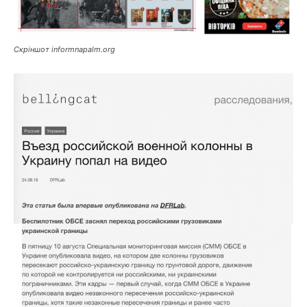
Скріншот informnapalm.org