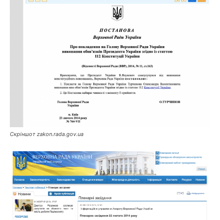
Скріншот zakon.rada.gov.ua