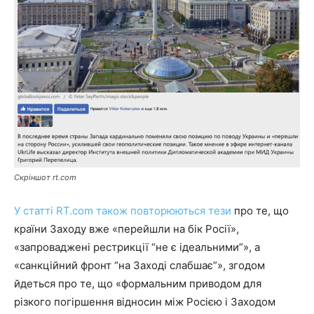
Скріншот rt.com
У статті RT.com також повторюються тези
про те, що
країни Заходу вже «перейшли на бік Росії»,
«запроваджені рестрикції “не є ідеальними”», а
«санкційний фронт “на Заході слабшає”», згодом
йдеться про те, що «формальним приводом для
різкого погіршення відносин між Росією і Заходом