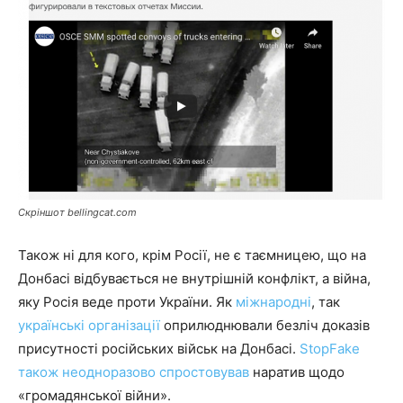
Скріншот bellingcat.com
Також ні для кого, крім Росії, не є таємницею, що на
Донбасі відбувається не внутрішній конфлікт, а війна,
яку Росія веде проти України. Як
міжнародні
, так
українські організації
оприлюднювали безліч доказів
присутності російських військ на Донбасі.
StopFake
також неодноразово спростовував
наратив щодо
«громадянської війни».