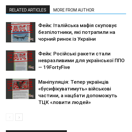
RELATED ARTICLES
MORE FROM AUTHOR
Фейк: Італійська мафія скуповує
безпілотники, які потрапили на
чорний ринок із України
Фейк: Російські ракети стали
невразливими для української ППО
— 19FortyFive
Маніпуляція: Тепер українців
«бусифікуватимуть» військові
частини, а нацбати допоможуть
ТЦК «ловити людей»