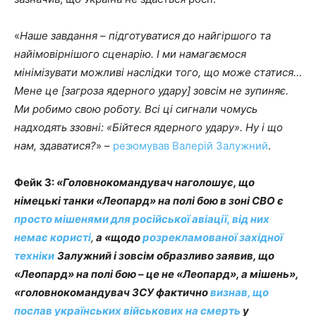
«
Наше завдання – підготуватися до найгіршого та
найімовірнішого сценарію. І ми намагаємося
мінімізувати можливі наслідки того, що може статися…
Мене це [загроза ядерного удару] зовсім не зупиняє.
Ми робимо свою роботу. Всі ці сигнали чомусь
надходять ззовні: «Бійтеся ядерного удару». Ну і що
нам, здаватися?
» –
резюмував Валерій Залужний
.
Фейк 3:
«Головнокомандувач наголошує, що
німецькі танки «Леопард» на полі бою в зоні СВО є
просто мішенями для російської авіації, від них
немає користі
,
а «щодо
розрекламованої західної
техніки
Залужний і зовсім образливо заявив, що
«Леопард» на полі бою – це не «Леопард», а мішень»,
«головнокомандувач ЗСУ фактично
визнав, що
послав українських військових на смерть
у