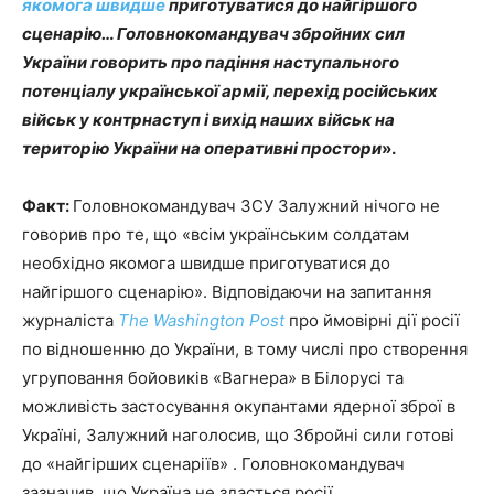
якомога швидше
приготуватися до найгіршого
сценарію… Головнокомандувач збройних сил
України говорить про падіння наступального
потенціалу української армії, перехід російських
військ у контрнаступ і вихід наших військ на
територію України на оперативні простори
».
Факт:
Головнокомандувач ЗСУ Залужний нічого не
говорив про те, що «всім українським солдатам
необхідно якомога швидше приготуватися до
найгіршого сценарію». Відповідаючи на запитання
журналіста
The Washington Post
про ймовірні дії росії
по відношенню до України, в тому числі про створення
угруповання бойовиків «Вагнера» в Білорусі та
можливість застосування окупантами ядерної зброї в
Україні, Залужний наголосив, що Збройні сили готові
до «найгірших сценаріїв» . Головнокомандувач
зазначив, що Україна не здасться росії.