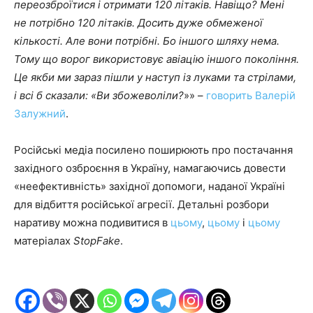
переозброїтися і отримати 120 літаків. Навіщо? Мені
не потрібно 120 літаків. Досить дуже обмеженої
кількості. Але вони потрібні. Бо іншого шляху нема.
Тому що ворог використовує авіацію іншого покоління.
Це якби ми зараз пішли у наступ із луками та стрілами,
і всі б сказали: «Ви збожеволіли?
»» –
говорить Валерій
Залужний
.
Російські медіа посилено поширюють про постачання
західного озброєння в Україну, намагаючись довести
«неефективність» західної допомоги, наданої Україні
для відбиття російської агресії. Детальні розбори
наративу можна подивитися в
цьому
,
цьому
і
цьому
матеріалах
StopFake
.