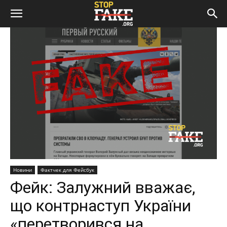
Новини
Фактчек для Фейсбук
Фейк: Залужний вважає,
що контрнаступ України
«перетворився на