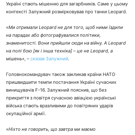
Україні стають мішенню для загарбників. Саме у цьому
контексті Залужний розмірковував про танки Leopard.
«
Ми отримали Leopard не для того, щоб ними їздили
на парадах або фотографувалися політики,
знаменитості. Вони прийшли сюди на війну. А Leopard
на полі бою [як і інша техніка] – це не Leopard, а
мішень
», –
сказав Залужний
.
Головнокомандувач також закликав країни НАТО
пришвидшити темпи постачання Україні сучасних
винищувачів F-16. Залужний пояснив, що без
прикриття з повітря сучасною авіацією українські
війська стають вразливими до повітряних ударів
окупаційної армії.
«
Ніхто не говорить, що завтра ми маємо