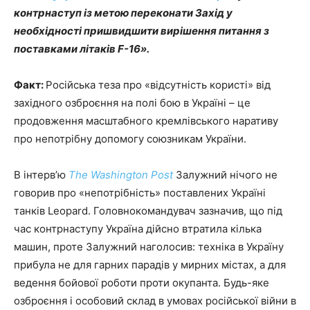
контрнаступ із метою переконати Захід у
необхідності пришвидшити вирішення питання з
поставками літаків F-16».
Факт:
Російська теза про «відсутність користі» від
західного озброєння на полі бою в Україні – це
продовження масштабного кремлівського наративу
про непотрібну допомогу союзникам України.
В інтерв’ю
The Washington Post
Залужний нічого не
говорив про «непотрібність» поставлених Україні
танків Leopard. Головнокомандувач зазначив, що під
час контрнаступу Україна дійсно втратила кілька
машин, проте Залужний наголосив: техніка в Україну
прибула не для гарних парадів у мирних містах, а для
ведення бойової роботи проти окупанта. Будь-яке
озброєння і особовий склад в умовах російської війни в