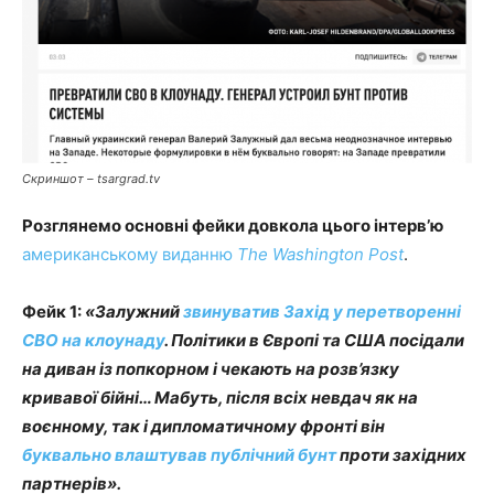
Скриншот – tsargrad.tv
Розглянемо основні фейки довкола цього інтерв’ю
американському виданню
The Washington Post
.
Фейк 1:
«Залужний
звинуватив Захід у перетворенні
СВО на клоунаду
.
Політики в Європі та США посідали
на диван із попкорном і чекають на розв’язку
кривавої бійні… Мабуть, після всіх невдач як на
воєнному, так і дипломатичному фронті він
буквально влаштував публічний бунт
проти західних
партнерів».