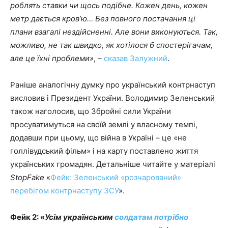
роблять ставки чи щось подібне. Кожен день, кожен
метр дається кров’ю… Без повного постачання ці
плани взагалі нездійсненні. Але вони виконуються. Так,
можливо, не так швидко, як хотілося б спостерігачам,
але це їхні проблеми»
, –
сказав Залужний
.
Раніше аналогічну думку про український контрнаступ
висловив і Президент України. Володимир Зеленський
також наголосив, що Збройні сили України
просуватимуться на своїй землі у власному темпі,
додавши при цьому, що війна в Україні – це «не
голлівудський фільм» і на карту поставлено життя
українських громадян. Детальніше читайте у матеріалі
StopFake
«
Фейк: Зеленський «розчарований»
перебігом контрнаступу ЗСУ
».
Фейк 2: «
Усім українським
солдатам потрібно