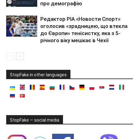
про демографію
Редактор РІА «Новости Спорт»
оголосив «зрадницею, що втекла
до Європи» тенісистку, яка з 5-
річного віку мешкає в Чехії
StopFake in other languages
StopFake — social media