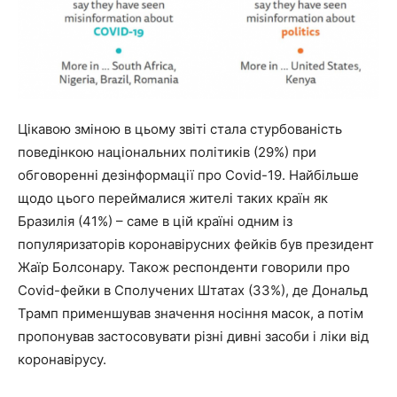
Цікавою зміною в цьому звіті стала стурбованість
поведінкою національних політиків (29%) при
обговоренні дезінформації про Covid-19. Найбільше
щодо цього переймалися жителі таких країн як
Бразилія (41%) – саме в цій країні одним із
популяризаторів коронавірусних фейків був президент
Жаїр Болсонару. Також респонденти говорили про
Covid-фейки в Сполучених Штатах (33%), де Дональд
Трамп применшував значення носіння масок, а потім
пропонував застосовувати різні дивні засоби і ліки від
коронавірусу.