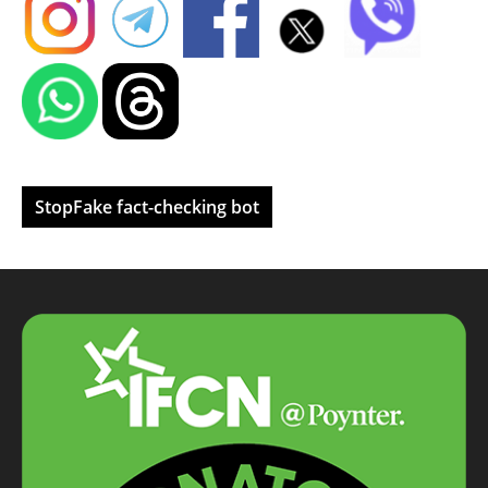
StopFake fact-checking bot