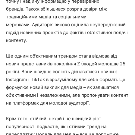
точну і надійну інформацію у перевірених
брендів. Також збільшився розрив довіри між
традиційними медіа та соціальними
мережами. Аудиторія високо оцінила неупереджений
підхід новинних проектів до фактів і об’єктивної подачі
контенту.
Ще одним об’єктивним трендом стала відмова від
новин представників покоління Z (людей молодше 25
років). Вони швидше воліють дізнаватися новини з
Instagram і TikTok в зрозумілому для себе форматі. Це
формулює новий виклик для медіа – як залишатися
об’єктивними і незалежними, але пропонувати контент
на платформах для молодої аудиторії.
Крім того, стійкий, нехай і не швидкий ріст
популярності подкастів, як і стійкий тренд на
передплатну модель для медіа – все це допоможе