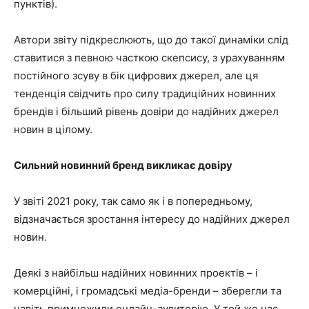
пунктів).
Автори звіту підкреслюють, що до такої динаміки слід
ставитися з певною часткою скепсису, з урахуванням
постійного зсуву в бік цифрових джерел, але ця
тенденція свідчить про силу традиційних новинних
брендів і більший рівень довіри до надійних джерел
новин в цілому.
Сильний новинний бренд викликає довіру
У звіті 2021 року, так само як і в попередньому,
відзначається зростання інтересу до надійних джерел
новин.
Деякі з найбільш надійних новинних проектів – і
комерційні, і громадські медіа-бренди – зберегли та
навіть примножили онлайн-аудиторію. У той же час,