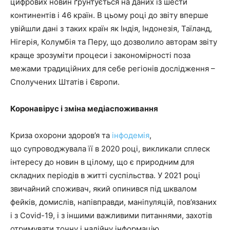
цифрових новин ґрунтується на даних із шести
континентів і 46 країн. В цьому році до звіту вперше
увійшли дані з таких країн як Індія, Індонезія, Таїланд,
Нігерія, Колумбія та Перу, що дозволило авторам звіту
краще зрозуміти процеси і закономірності поза
межами традиційних для себе регіонів дослідження –
Сполучених Штатів і Європи.
Коронавірус і зміна медіаспоживання
Криза охорони здоров’я та
інфодемія
,
що супроводжувала її в 2020 році, викликали сплеск
інтересу до новин в цілому, що є природним для
складних періодів в житті суспільства. У 2021 році
звичайний споживач, який опинився під шквалом
фейків, домислів, напівправди, маніпуляцій, пов’язаних
і з Covid-19, і з іншими важливими питаннями, захотів
отримувати точну і надійну інформацію.