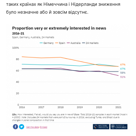
таких країнах як Німеччина і Нідерланди зниження
було незначне або й зовсім відсутнє.