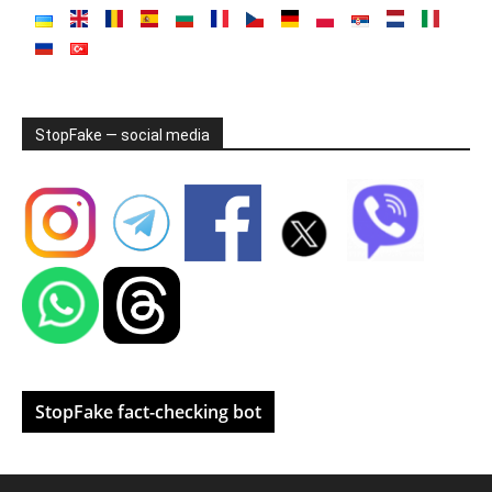
StopFake — social media
StopFake fact-checking bot