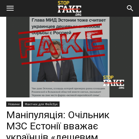
Новини
Фактчек для Фейсбук
Маніпуляція: Очільник
МЗС Естонії вважає
українців «дешевим