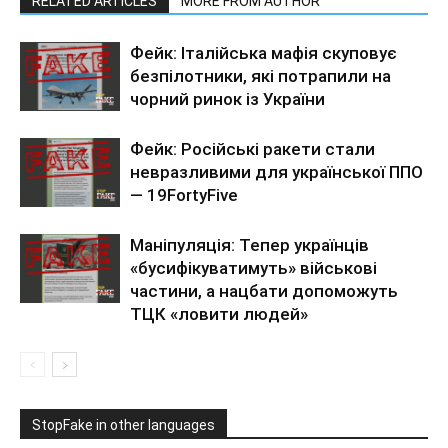
RELATED ARTICLES
MORE FROM AUTHOR
Фейк: Італійська мафія скуповує
безпілотники, які потрапили на
чорний ринок із України
Фейк: Російські ракети стали
невразливими для української ППО
— 19FortyFive
Маніпуляція: Тепер українців
«бусифікуватимуть» військові
частини, а нацбати допоможуть
ТЦК «ловити людей»
StopFake in other languages