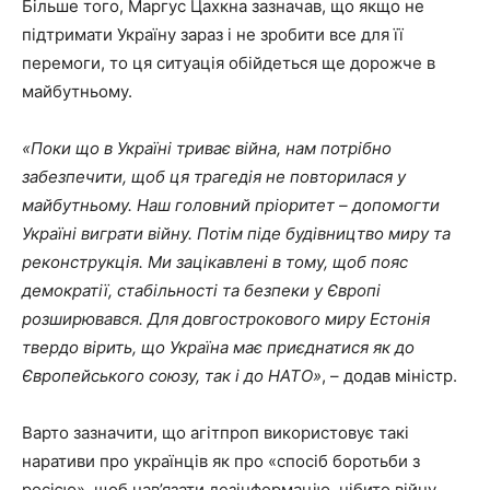
Більше того, Маргус Цахкна зазначав, що якщо не
підтримати Україну зараз і не зробити все для її
перемоги, то ця ситуація обійдеться ще дорожче в
майбутньому.
«Поки що в Україні триває війна, нам потрібно
забезпечити, щоб ця трагедія не повторилася у
майбутньому. Наш головний пріоритет – допомогти
Україні виграти війну. Потім піде будівництво миру та
реконструкція. Ми зацікавлені в тому, щоб пояс
демократії, стабільності та безпеки у Європі
розширювався. Для довгострокового миру Естонія
твердо вірить, що Україна має приєднатися як до
Європейського союзу, так і до НАТО»
, – додав міністр.
Варто зазначити, що агітпроп використовує такі
наративи про українців як про «спосіб боротьби з
росією», щоб нав’язати дезінформацію, нібито війну