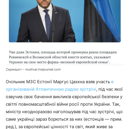
Скриншот – multivar.livejournal.com
Очільник МЗС Естонії Маргус Цахкна взяв участь
в
організованій Атлантичною радою зустрічі
, під час якої
озвучив своє бачення викликів європейської безпеки у
світлі повномасштабної війни росії проти України. Так,
міністр неодноразово наголошував під час зустрічі, що
саме українці зараз борються за них (естонців — прим.
ред.), за європейські цінності та світ, який живе за