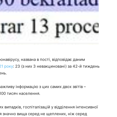
ронавірусу, названа в пості, відповідає даним
21 року
: 23 (з них 3 невакциновані) за 42-й тиждень
ень.
важливу інформацію з цих самих двох звітів –
100 тисяч населення.
 випадків, госпіталізацій у відділення інтенсивної
ня значно вища серед не щеплених, ніж серед