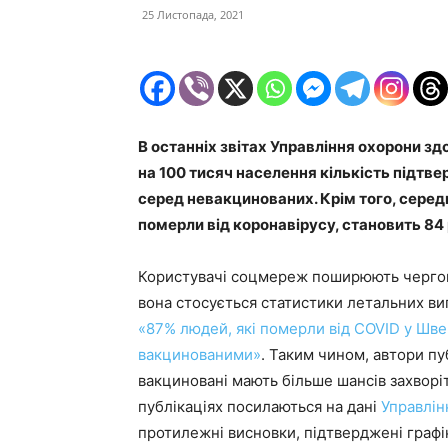
25 Листопада, 2021
В останніх звітах Управління охорони зд
на 100 тисяч населення кількість підтв
серед невакцинованих. Крім того, серед
померли від коронавірусу, становить 84 
Користувачі соцмереж поширюють чергов
вона стосується статистики летальних ви
«87% людей, які померли від COVID у Швец
вакцинованими»
. Таким чином, автори пу
вакциновані мають більше шансів захворі
публікаціях посилаються на дані
Управлін
протилежні висновки, підтверджені графі