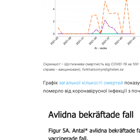
Скриншот –
Щотижнева смертність від COVID-19 на 100 ти
справа – вакциновані), folkhalsomyndigheten.se
Графік
загальної кількості смертей
показу
померло від коронавірусної інфекції з поч