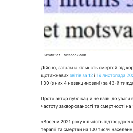
Скриншот – facebook.com
Дійсно, загальна кількість смертей від ко
щотижневих
звітів за 12
і
19 листопада 20
і 30 (з них 4 невакциновані) за 43-й тижд
Проте автор публікацій не взяв до уваги 
частоту захворюваності та смертності на 
«Восени 2021 року кількість підтверджених
терапії та смертей на 100 тисяч населен