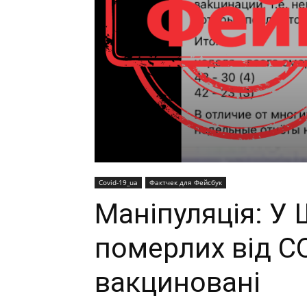
Covid-19_ua
Фактчек для Фейсбук
Маніпуляція: У 
померлих від C
вакциновані