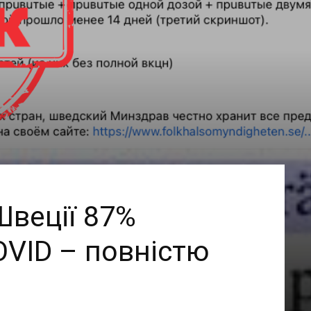
Швеції 87%
OVID – повністю