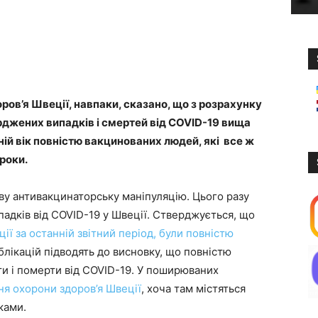
оров’я Швеції, навпаки, сказано, що з розрахунку
ерджених випадків і смертей від COVID-19 вища
ній вік повністю вакцинованих людей, які все ж
роки.
у антивакцинаторську маніпуляцію. Цього разу
падків від COVID-19 у Швеції. Стверджується, що
ії за останній звітний період, були повністю
блікацій підводять до висновку, що повністю
ти і померти від COVID-19. У поширюваних
ня охорони здоров’я Швеції
, хоча там містяться
ками.