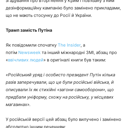
згадування про вторгнення у Крим і пов’язану з ним
дезінформаційну кампанію було замінено прикладами,
що не мають стосунку до Росії й України.
Трамп замість Путіна
Як повідомили спочатку
The Insider
, а
потім
Newsweek
та інший міжнародні ЗМІ, абзац про
«
ввічливих людей
» в оригіналі книги був таким:
«Російський уряд і особисто президент Путін кілька
разів заперечували, що це були російські війська, й
описували їх як стихійні «загони самооборони», що
придбали уніформу, схожу на російську, у місцевих
магазинах».
У російській версії цей абзац було вилучено і замінено
абсолютно іншим реченням: