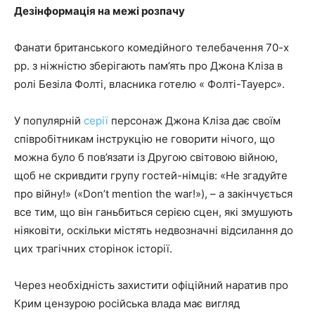
Дезінформація на межі розпачу
Фанати британського комедійного телебачення 70-х
рр. з ніжністю зберігають пам’ять про Джона Кліза в
ролі Безіла Фолті, власника готелю « Фолті-Тауерс».
У популярній
серії
персонаж Джона Кліза дає своїм
співробітникам інструкцію не говорити нічого, що
можна було б пов’язати із Другою світовою війною,
щоб не скривдити групу гостей-німців: «Не згадуйте
про війну!» («Don’t mention the war!»), – а закінчується
все тим, що він ганьбиться серією сцен, які змушують
ніяковіти, оскільки містять недвозначні відсилання до
цих трагічних сторінок історії.
Через необхідність захистити офіційний наратив про
Крим цензурою російська влада має вигляд