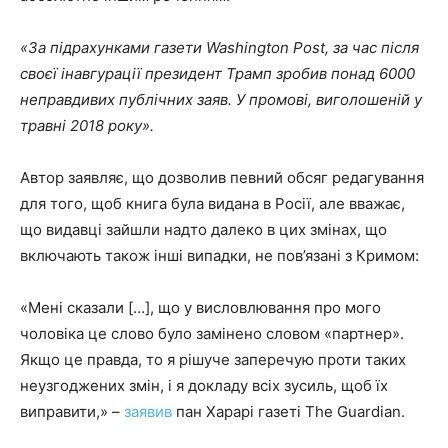
«За підрахунками газети Washington Post, за час після
своєї інавгурації президент Трамп зробив понад 6000
неправдивих публічних заяв. У промові, виголошеній у
травні 2018 року».
Автор заявляє, що дозволив певний обсяг редагування
для того, щоб книга була видана в Росії, але вважає,
що видавці зайшли надто далеко в цих змінах, що
включають також інші випадки, не пов’язані з Кримом:
«Мені сказали […], що у висловлювання про мого
чоловіка це слово було замінено словом «партнер».
Якщо це правда, то я рішуче заперечую проти таких
неузгоджених змін, і я докладу всіх зусиль, щоб їх
виправити,» –
заявив
пан Харарі газеті The Guardian.