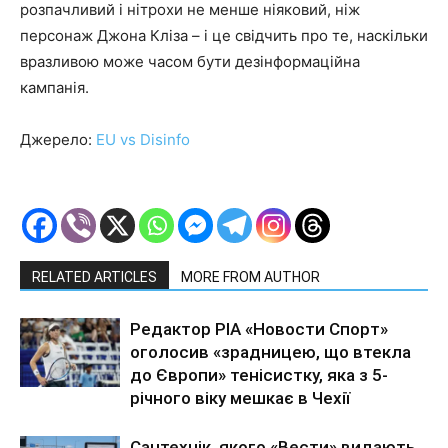
розпачливий і нітрохи не менше ніяковий, ніж
персонаж Джона Кліза – і це свідчить про те, наскільки
вразливою може часом бути дезінформаційна
кампанія.
Джерело:
EU vs Disinfo
RELATED ARTICLES
MORE FROM AUTHOR
Редактор РІА «Новости Спорт»
оголосив «зрадницею, що втекла
до Європи» тенісистку, яка з 5-
річного віку мешкає в Чехії
Сантехнік, якого «Вести» видають