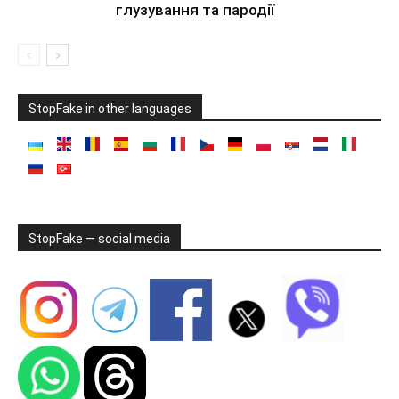
глузування та пародії
StopFake in other languages
StopFake — social media