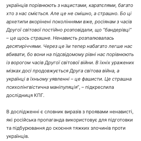
українців порівнюють з нацистами, каратєлями, багато
хто з нас сміється. Але це не смішно, а страшно. Бо ці
архетипи вкорінені поколіннями вже, росіянам з часів
Другої світової постійно розповідали, що “бандерівці”
– це щось страшне. Ненависть розпалювалась
десятиріччями. Через це їм тепер набагато легше нас
вбивати, бо вони на підсвідомому рівні нас порівнюють
із ворогом часів Другої світової війни. В їхніх уражених
мізках досі продовжується Друга світова війна, а
українці в їхньому уявленні – це фашисти. Це страшна
психолінгвістична маніпуляція
”, – підкреслила
дослідниця КПГ.
В дослідженні є словник виразів з проявами ненависті,
які російська пропаганда використовує для підготовки
та підбурювання до скоєння тяжких злочинів проти
українців.