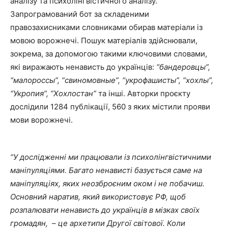
аналізу та психолінгвістичного аналізу.
Запрограмований бот за складеними
правозахисниками словниками обирав матеріали із
мовою ворожнечі. Пошук матеріалів здійснювали,
зокрема, за допомогою такими ключовими словами,
які виражають ненависть до українців:
“бандеровцы”,
“малороссы”, “свиномовные”, “укрофашисты”, “хохлы”,
“Укропия”, “Хохлостан”
та інші. Авторки проєкту
дослідили 1284 публікації, 560 з яких містили прояви
мови ворожнечі.
“У дослідженні ми працювали із психолінгвістичними
маніпуляціями. Багато ненависті базується саме на
маніпуляціях, яких неозброєним оком і не побачиш.
Основний наратив, який використовує РФ, щоб
розпалювати ненависть до українців в мізках своїх
громадян, – це архетипи Другої світової. Коли