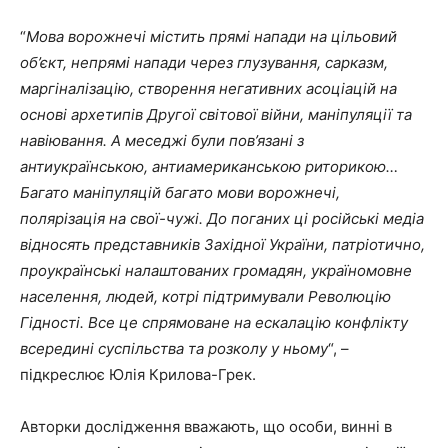
“
Мова ворожнечі містить прямі напади на цільовий
об’єкт, непрямі напади через глузування, сарказм,
маргіналізацію, створення негативних асоціацій на
основі архетипів Другої світової війни, маніпуляції та
навіювання. А меседжі були пов’язані з
антиукраїнською, антиамериканською риторикою…
Багато маніпуляцій багато мови ворожнечі,
полярізація на свої-чужі. До поганих ці російські медіа
відносять представників Західної України, патріотично,
проукраїнські налаштованих громадян, україномовне
населення, людей, котрі підтримували Революцію
Гідності. Все це спрямоване на ескалацію конфлікту
всередині суспільства та розколу у ньому
“, –
підкреслює Юлія Крилова-Грек.
Авторки дослідження вважають, що особи, винні в