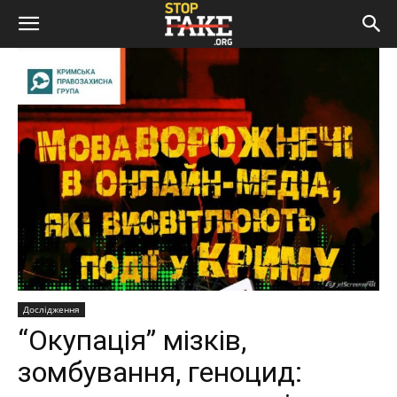
Дослідження
“Окупація” мізків,
зомбування, геноцид: