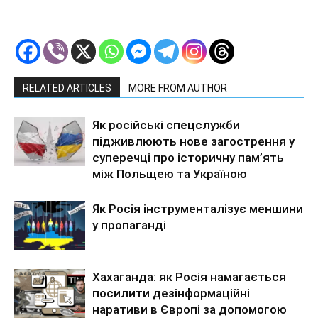
RELATED ARTICLES
MORE FROM AUTHOR
Як російські спецслужби
підживлюють нове загострення у
суперечці про історичну пам’ять
між Польщею та Україною
Як Росія інструменталізує меншини
у пропаганді
Хахаганда: як Росія намагається
посилити дезінформаційні
наративи в Європі за допомогою