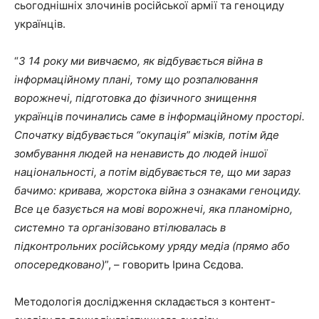
сьогоднішніх злочинів російської армії та геноциду
українців.
“
З 14 року ми вивчаємо, як відбувається війна в
інформаційному плані, тому що розпалювання
ворожнечі, підготовка до фізичного знищення
українців починались саме в інформаційному просторі.
Спочатку відбувається “окупація” мізків, потім йде
зомбування людей на ненависть до людей іншої
національності, а потім відбувається те, що ми зараз
бачимо: кривава, жорстока війна з ознаками геноциду.
Все це базується на мові ворожнечі, яка планомірно,
системно та організовано втілювалась в
підконтрольних російському уряду медіа (прямо або
опосередковано)
”, – говорить Ірина Сєдова.
Методологія дослідження складається з контент-