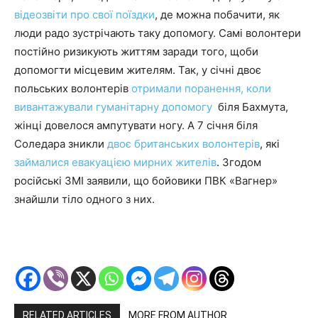
відеозвіти про
свої поїздки
, де можна побачити, як
люди радо зустрічають таку допомогу. Самі волонтери
постійно ризикують життям заради того, щоби
допомогти місцевим жителям. Так, у січні двоє
польських волонтерів
отримали поранення, коли
вивантажували гуманітарну допомогу
біля Бахмута,
жінці довелося ампутувати ногу. А 7 січня біля
Соледара зникли
двоє британських волонтерів
, які
займалися евакуацією мирних жителів
. Згодом
російські ЗМІ заявили, що бойовики ПВК «Вагнер»
знайшли тіло одного з них.
RELATED ARTICLES
MORE FROM AUTHOR