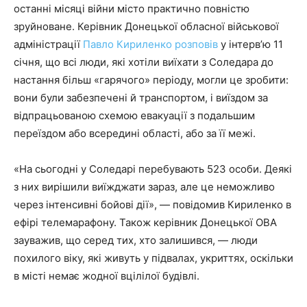
останні місяці війни місто практично повністю
зруйноване. Керівник Донецької обласної військової
адміністрації
Павло Кириленко розповів
у інтерв’ю 11
січня, що всі люди, які хотіли виїхати з Соледара до
настання більш «гарячого» періоду, могли це зробити:
вони були забезпечені й транспортом, і виїздом за
відпрацьованою схемою евакуації з подальшим
переїздом або всередині області, або за її межі.
«На сьогодні у Соледарі перебувають 523 особи. Деякі
з них вирішили виїжджати зараз, але це неможливо
через інтенсивні бойові дії», — повідомив Кириленко в
ефірі телемарафону. Також керівник Донецької ОВА
зауважив, що серед тих, хто залишився, — люди
похилого віку, які живуть у підвалах, укриттях, оскільки
в місті немає жодної вцілілої будівлі.