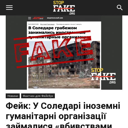
Новини
Фактчек для Фейсбук
Фейк: У Соледарі іноземні
гуманітарні організації
займалися «вбивствами