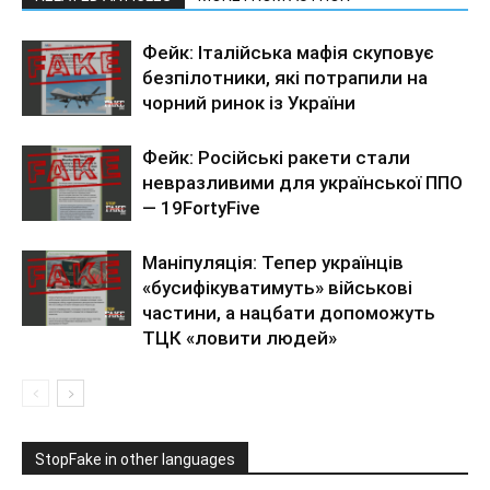
Фейк: Італійська мафія скуповує
безпілотники, які потрапили на
чорний ринок із України
Фейк: Російські ракети стали
невразливими для української ППО
— 19FortyFive
Маніпуляція: Тепер українців
«бусифікуватимуть» військові
частини, а нацбати допоможуть
ТЦК «ловити людей»
StopFake in other languages