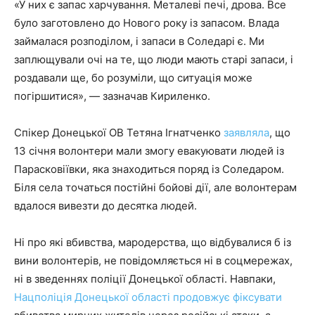
«У них є запас харчування. Металеві печі, дрова. Все
було заготовлено до Нового року із запасом. Влада
займалася розподілом, і запаси в Соледарі є. Ми
заплющували очі на те, що люди мають старі запаси, і
роздавали ще, бо розуміли, що ситуація може
погіршитися», — зазначав Кириленко.
Спікер Донецької ОВ Тетяна Ігнатченко
заявляла
, що
13 січня волонтери мали змогу евакуювати людей із
Парасковіївки, яка знаходиться поряд із Соледаром.
Біля села точаться постійні бойові дії, але волонтерам
вдалося вивезти до десятка людей.
Ні про які вбивства, мародерства, що відбувалися б із
вини волонтерів, не повідомляється ні в соцмережах,
ні в зведеннях поліції Донецької області. Навпаки,
Нацполіція Донецької області продовжує фіксувати