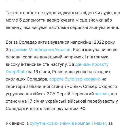
Такі «інтерв’ю» не супроводжуються відео чи аудіо, що
могло б допомогти верифікувати місце зйомки або
людину, яка висуває настільки серйозні звинувачення.
Бої за Соледар активізувалися наприкінці 2022 року.
За
даними Міноборони України
, Росія кинула чи не всі
основні сили на донецький напрямок і підтримує
високу інтенсивність наступу. За
даними проєкту
DeepState
за 16 січня, Росія мала успіх на західних
околицях Соледара,
ворога було зафіксовано
на
території залізничної станції «Сіль». Спікер Східного
угруповання військ ЗСУ Сергій Череватий
заявив
, що
станом на 17 січня українські військові перебувають у
Соледарі й дають відсіч окупантам РФ.
Як видно із
супутникових знімків компанії Maxar,
за