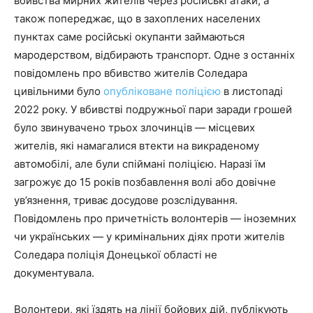
вбивства мирних жителів через російські атаки, а
також попереджає, що в захоплених населених
пунктах саме російські окупанти займаються
мародерством, відбирають транспорт. Одне з останніх
повідомлень про вбивство жителів Соледара
цивільними було
опубліковане поліцією
в листопаді
2022 року. У вбивстві подружньої пари заради грошей
було звинувачено трьох злочинців — місцевих
жителів, які намагалися втекти на викраденому
автомобілі, але були спіймані поліцією. Наразі їм
загрожує до 15 років позбавлення волі або довічне
ув’язнення, триває досудове розслідування.
Повідомлень про причетність волонтерів — іноземних
чи українських — у кримінальних діях проти жителів
Соледара поліція Донецької області не
документувала.
Волонтери, які їздять на лінії бойових дій, публікують