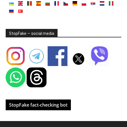
StopFake — social media
StopFake fact-checking bot