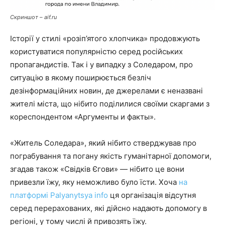
Скриншот – aif.ru
Історії у стилі «розіп’ятого хлопчика» продовжують
користуватися популярністю серед російських
пропагандистів. Так і у випадку з Соледаром, про
ситуацію в якому поширюється безліч
дезінформаційних новин, де джерелами є неназвані
жителі міста, що нібито поділилися своїми скаргами з
кореспондентом «Аргументы и факты».
«Житель Соледара», який нібито стверджував про
пограбування та погану якість гуманітарної допомоги,
згадав також «Свідків Єгови» — нібито це вони
привезли їжу, яку неможливо було їсти. Хоча
на
платформі Palyanytsya info
ця організація відсутня
серед перерахованих, які дійсно надають допомогу в
регіоні, у тому числі й привозять їжу.