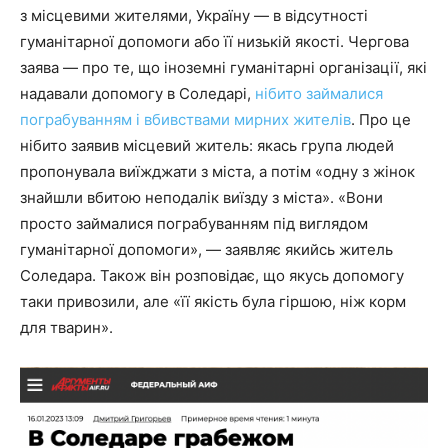
з місцевими жителями, Україну — в відсутності
гуманітарної допомоги або її низькій якості. Чергова
заява — про те, що іноземні гуманітарні організації, які
надавали допомогу в Соледарі,
нібито займалися
пограбуванням і вбивствами мирних жителів
. Про це
нібито заявив місцевий житель: якась група людей
пропонувала виїжджати з міста, а потім «одну з жінок
знайшли вбитою неподалік виїзду з міста». «Вони
просто займалися пограбуванням під виглядом
гуманітарної допомоги», — заявляє якийсь житель
Соледара. Також він розповідає, що якусь допомогу
таки привозили, але «її якість була гіршою, ніж корм
для тварин».