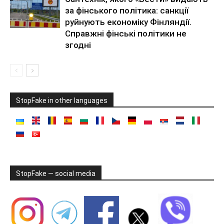
за фінського політика: санкції
руйнують економіку Фінляндії.
Справжні фінські політики не
згодні
StopFake in other languages
StopFake — social media