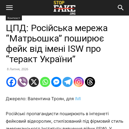
Контекст
ЦПД: Російська мережа
“Матрьошка” поширює
фейк від імені ISW про
“теракт України”
8 Липня, 2026
Джерело: Валентина Троян, для
ІМІ
Російські пропагандисти поширюють в інтернеті
фейковий відеоролик, стилізований під фірмовий стиль
американського Інституту вивчення війни (ISW). У