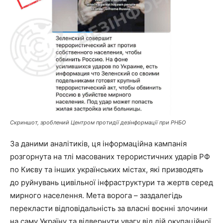
Скриншот, зроблений Центром протидії дезінформації при РНБО
За даними аналітиків, ця інформаційна кампанія
розгорнута на тлі масованих терористичних ударів РФ
по Києву та інших українських містах, які призводять
до руйнувань цивільної інфраструктури та жертв серед
мирного населення. Мета ворога – заздалегідь
перекласти відповідальність за власні воєнні злочини
на саму Україну та відвернути увагу від дій окупаційної