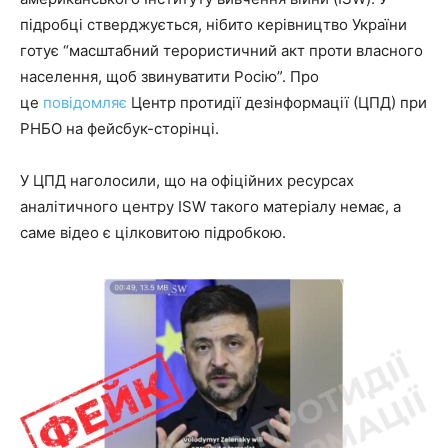
підробці стверджується, нібито керівництво України
готує “масштабний терористичний акт проти власного
населення, щоб звинуватити Росію”. Про
це
повідомляє
Центр протидії дезінформації (ЦПД) при
РНБО на фейсбук-сторінці.
У ЦПД наголосили, що на офіційних ресурсах
аналітичного центру ISW такого матеріалу немає, а
саме відео є цілковитою підробкою.