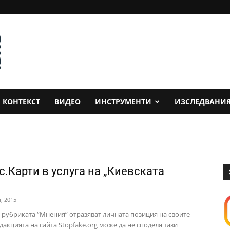
КОНТЕКСТ
ВИДЕО
ИНСТРУМЕНТИ
ИЗСЛЕДВАНИ
с.Карти в услуга на „Киевската
, 2015
в рубриката “Мнения” отразяват личната позиция на своите
дакцията на сайта Stopfake.org може да не споделя тази