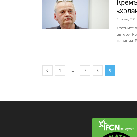
Кремъ
«хола
15 юли, 201
Статиите 
автори. Ре
позиция. В
...
1
7
8
9