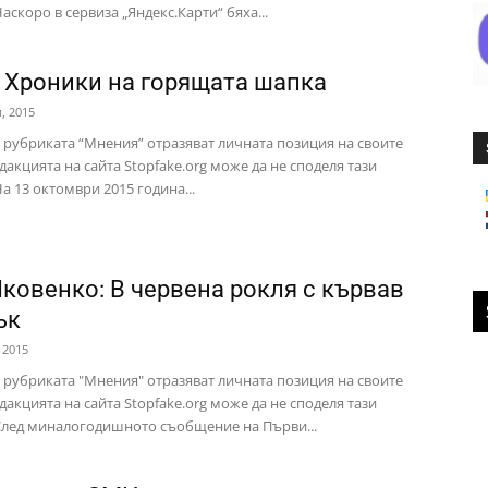
аскоро в сервиза „Яндекс.Карти“ бяха...
 Хроники на горящата шапка
, 2015
в рубриката “Мнения” отразяват личната позиция на своите
дакцията на сайта Stopfake.org може да не споделя тази
а 13 октомври 2015 година...
Яковенко: В червена рокля с кървав
ък
 2015
в рубриката "Мнения" отразяват личната позиция на своите
дакцията на сайта Stopfake.org може да не споделя тази
След миналогодишното съобщение на Първи...