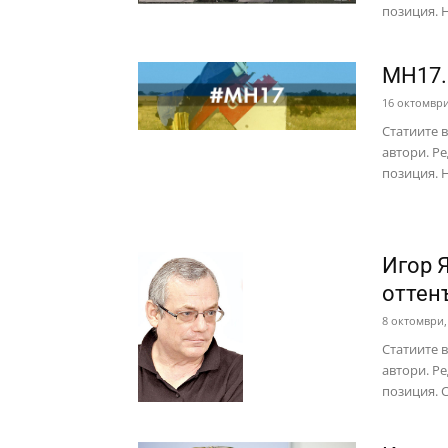
позиция. Н
MH17.
16 октомври
Статиите 
автори. Ре
позиция. Н
Игор 
оттен
8 октомври,
Статиите 
автори. Ре
позиция. 