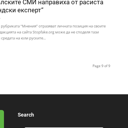
лските СМИ направиха от расиста
ндски експерт“
5
в рубриката “Мнения” отразяват личната позиция на своите
дакцията на сайта Stopfake.org може да не споделя тази
 средата на юли руските...
Page 9 of 9
Search