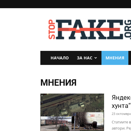
StopFake
НАЧАЛО
ЗА НАС
МНЕНИЯ
МНЕНИЯ
Яндек
хунта“
23 октомври
Статиите 
автори. Ре