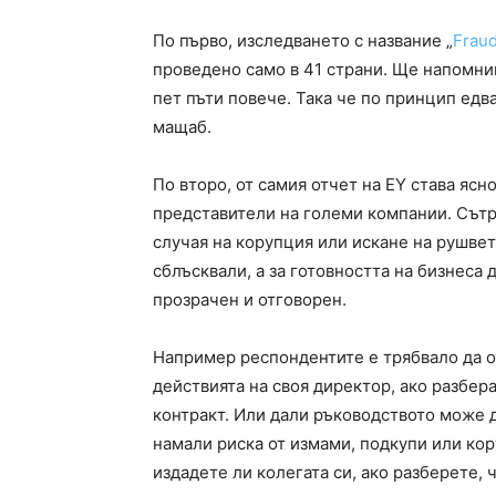
По първо, изследването с название „
Frau
проведено само в 41 страни. Ще напомним
пет пъти повече. Така че по принцип едв
мащаб.
По второ, от самия отчет на EY става ясн
представители на големи компании. Сътр
случая на корупция или искане на рушвет
сблъсквали, а за готовността на бизнеса 
прозрачен и отговорен.
Например респондентите е трябвало да о
действията на своя директор, ако разбера
контракт. Или дали ръководството може д
намали риска от измами, подкупи или кор
издадете ли колегата си, ако разберете, 