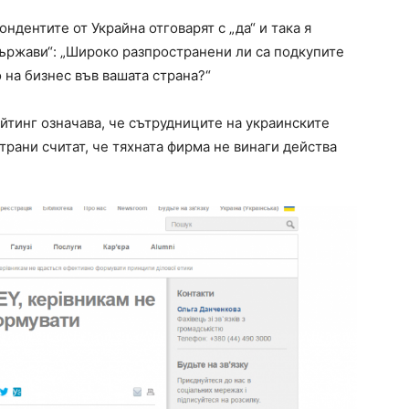
ондентите от Украйна отговарят с „да“ и така я
ържави“: „Широко разпространени ли са подкупите
 на бизнес във вашата страна?“
ейтинг означава, че сътрудниците на украинските
трани считат, че тяхната фирма не винаги действа