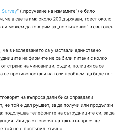
d Survey
“ („проучване на измамите“) е било
, че в света има около 200 държави, тоест около
а ли можем да говорим за „постижение“ в световен
о, че в изследването са участвали единствено
удниците на фирмите не са били питани с колко
 от страна на чиновници, съдии, полиция са се
да се противопостави на този проблем, да бъде по-
тговорят на въпроса дали биха оправдали
т, че той е дал рушвет, за да получи или продължи
а подслушва телефоните на сътрудниците си, за да
упция. Или да отговорят на такъв въпрос: ще
че той не е постъпил етично.