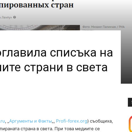
оглавила списъка на
ите страни в света
.ru
, „
Аргументы и Факты
„,
Рrofi-forex.org
) съобщиха,
пираната страна в света. При това медиите се