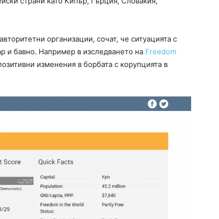
ейски страни като Кипър, Гърция, Словакия,
авторитетни организации, сочат, че ситуацията с
ар и бавно. Например в изследването на
Freedom
позитивни изменения в борбата с корупцията в