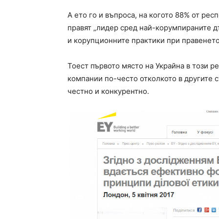
А ето го и въпроса, на когото 88% от респ
правят „лидер сред най-корумпираните д
и корупционните практики при правенето
Тоест първото място на Украйна в този р
компании по-често отколкото в другите с
честно и конкурентно.