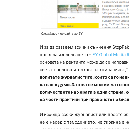
Скрийншот на сайта на EY
И за да развеем всички съмнения StopFak
провела изследването –
EY Global Media R
основата на рейтинга може да се направи
света, представителката на компанията Д
попитате журналистите, които са го нап
са наши думи. Затова не можем да го по
количеството на хората в една страна, к
са чести практики при правенето на биз
И изобщо всеки журналист или просто зд
не е наред с твърдението, че Украйна е 