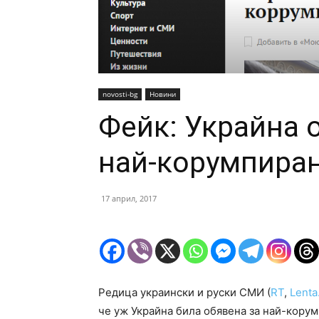
novosti-bg
Новини
Фейк: Украйна 
най-корумпиран
17 април, 2017
Редица украински и руски СМИ (
RT
,
Lenta
че уж Украйна била обявена за най-корум