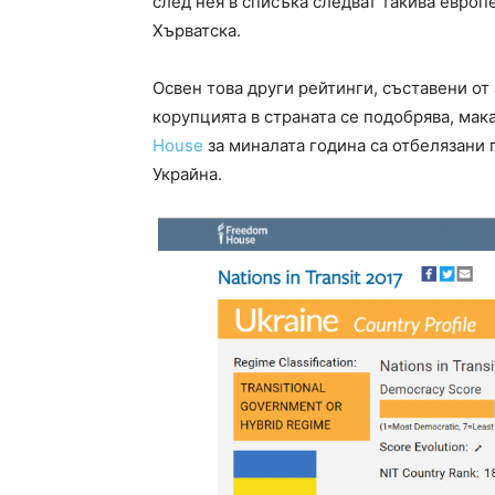
след нея в списъка следват такива европ
Хърватска.
Освен това други рейтинги, съставени от 
корупцията в страната се подобрява, мак
House
за миналата година са отбелязани 
Украйна.