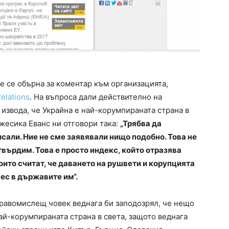
e се обърна за коментар към организацията,
elations
. На въпроса дали действително на
 извода, че Украйна е най-корумпираната страна в
жесика Еванс ни отговори така:
„Трябва да
исали. Ние не сме заявявали нищо подобно. Това не
твърдим. Това е просто индекс, който отразява
оито считат, че даването на рушвети и корупцията
нес в държавите им“.
равомислещ човек веднага би заподозрял, че нещо
най-корумпираната страна в света, защото веднага