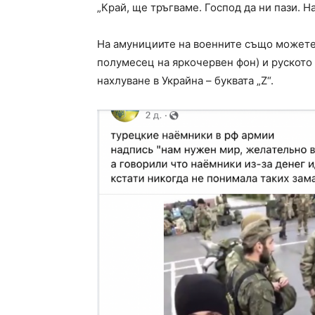
„Край, ще тръгваме. Господ да ни пази. Н
На амунициите на военните също можете 
полумесец на яркочервен фон) и руското
нахлуване в Украйна – буквата „Z“.