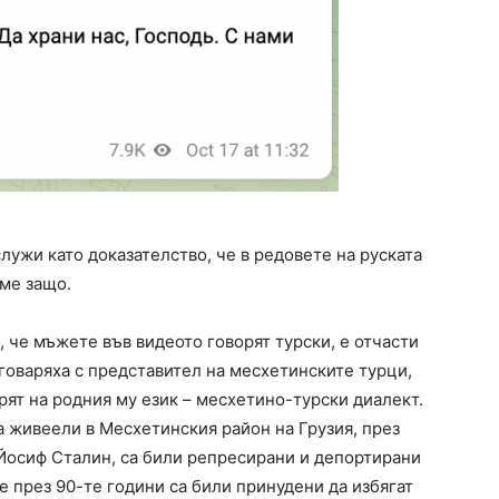
лужи като доказателство, че в редовете на руската
аме защо.
 че мъжете във видеото говорят турски, е отчасти
говаряха с представител на месхетинските турци,
рят на родния му език – месхетино-турски диалект.
а живеели в Месхетинския район на Грузия, през
а Йосиф Сталин, са били репресирани и депортирани
е през 90-те години са били принудени да избягат