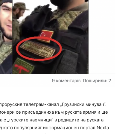
проруския телеграм-канал „Грузински минувач“.
гионери се присъединиха към руската армия и ще
та с „турските наемници“ в редиците на руската
д като популярният информационен портал Nexta