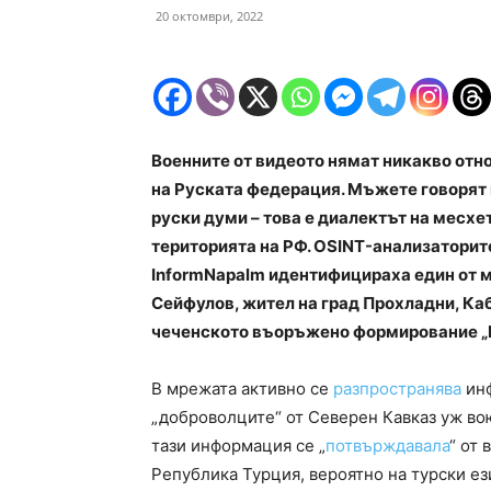
20 октомври, 2022
Военните от видеото нямат никакво отн
на Руската федерация. Мъжете говорят 
руски думи – това е диалектът на месхе
територията на РФ. OSINT-анализатори
InformNapalm идентифицираха един от 
Сейфулов, жител на град Прохладни, Ка
чеченското въоръжено формирование „Г
В мрежата активно се
разпространява
инф
„доброволците“ от Северен Кавказ уж во
тази информация се „
потвърждавала
“ от
Република Турция, вероятно на турски ези