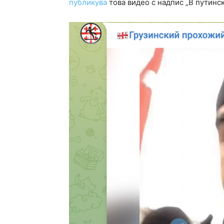
публикува
това видео с надпис „В путинс