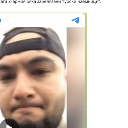
ката Z-армия бяха забелязани турски наемници“.