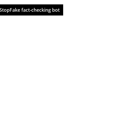
StopFake fact-checking bot