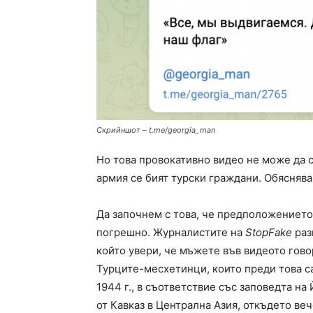
Скрийншот – t.me/georgia_man
Но това провокативно видео не може да с
армия се бият турски граждани. Обясняв
Да започнем с това, че предположението,
погрешно. Журналистите на
StopFake
раз
който увери, че мъжете във видеото гово
Турците-месхетинци, които преди това с
1944 г., в съответствие със заповедта н
от Кавказ в Централна Азия, откъдето веч