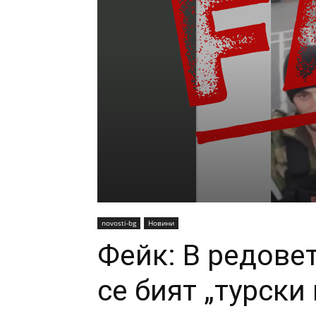
novosti-bg
Новини
Фейк: В редовет
се бият „турски