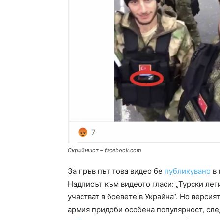
Скрийншот – facebook.com
За пръв път това видео бе
публикувано
в 
Надписът към видеото гласи: „Турски ле
участват в боевете в Украйна“. Но версия
армия придоби особена популярност, сле