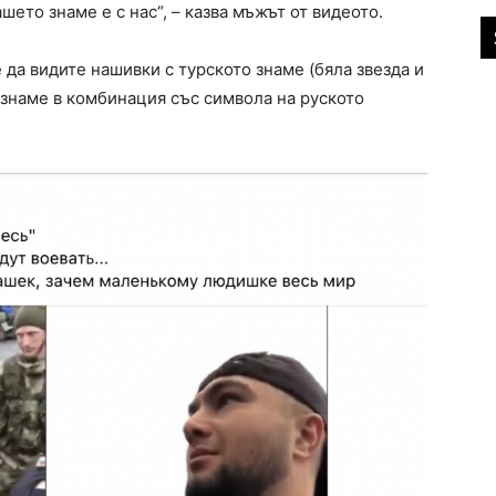
ашето знаме е с нас“, – казва мъжът от видеото.
да видите нашивки с турското знаме (бяла звезда и
 знаме в комбинация със символа на руското