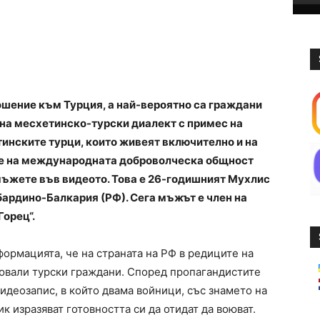
ошение към Турция, а най-вероятно са граждани
на месхетинско-турски диалект с примес на
тинските турци, които живеят включително и на
те на международната доброволческа общност
мъжете във видеото. Това е 26-годишният Мухлис
бардино-Балкария (РФ). Сега мъжът е член на
орец“.
ормацията, че на страната на РФ в редиците на
ювали турски граждани. Според пропагандистите
 видеозапис, в който двама войници, със знамето на
к изразяват готовността си да отидат да воюват.