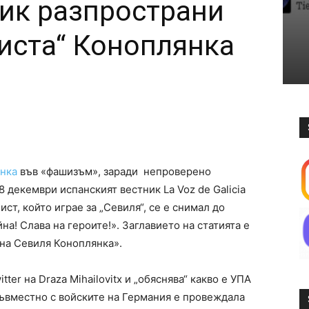
ик разпространи
иста“ Коноплянка
янка
във «фашизъм», заради непроверено
8 декември испанският вестник La Voz de Galicia
ист, който играе за „Севиля“, се е снимал до
на! Слава на героите!». Заглавието на статията е
на Севиля Коноплянка».
tter на Draza Mihailovitx и „обяснява“ какво е УПА
съвместно с войските на Германия е провеждала