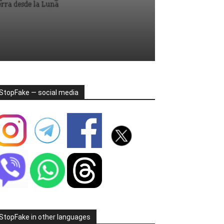
StopFake — social media
StopFake in other languages