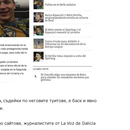
 съдейки по неговите туитове, е баск и явно
и.
 сайтове, журналистите от La Voz de Galicia