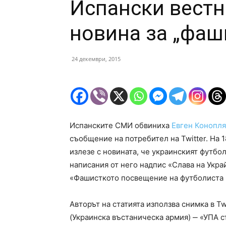
Испански вестн
новина за „фаш
24 декември, 2015
Испанските СМИ обвиниха
Евген Конопл
съобщение на потребител на Twitter. На 1
излезе с новината, че украинският футбол
написания от него надпис «Слава на Украй
«Фашисткото посвещение на футболиста 
Авторът на статията използва снимка в Twi
(Украинска въстаническа армия) ‒ «УПА 