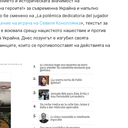
ението и историческата значимост на
на героите!» за съвременна Украйна и напълно
 бе сменено на „La polémica dedicatoria del jugador
ение на играча на Севиля Коноплянка
», текстът за
А е воювала срещу нацисткото нашествие и против
 Украйна. Днес лозунгът е изгубил своята
аинците, които се противопоставят на действията на