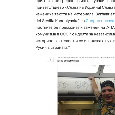
признаха, че грешно са изтълкували знач
приветствието «Слава на Украйна! Слава 
измениха текста на материала. Заглавието
del Sevilla Konoplyanka“ – «
Спорно посвещ
чистките бе премахнат и заменен на „УП
комунизма в СССР с идеята за независима
историческа тежест и се използва от укр
Русия в страната.“