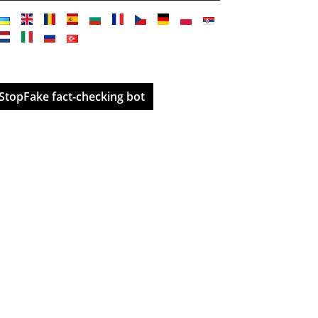
StopFake fact-checking bot