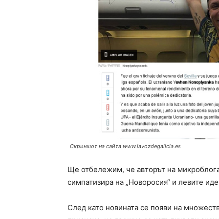
Скриншот на сайта www.lavozdegalicia.es
Ще отбележим, че авторът на микроблога,
симпатизира на „Новоросия“ и левите иде
След като новината се появи на множество