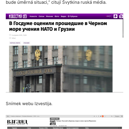
bude úměrná situaci,“ citují Švytkina ruská média.
Snímek webu Izvestija.