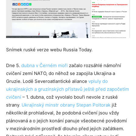
Snímek ruské verze webu Russia Today.
Dne 5.
dubna v Černém moři
začalo rozsáhlé námořní
cvičení zemí NATO, do něhož se zapojila Ukrajina a
Gruzie. Lodě Severoatlantické aliance
vpluly do
ukrajinských a gruzínských přístavů ještě před započetím
cvičení
– 1. dubna, což vyvolalo bouři nevole z ruské
strany
. Ukrajinský minstr obrany Stepan Poltorak
již
několikrát prohlašoval, že podobná cvičení jsou vždy
plánovaná a o jejich konání panuje všeobecné povědomí
v mezinárodním prostředí dlouho před jejich začátkem.