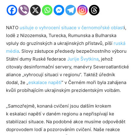
NATO
usiluje o vyhrocení situace v černomořské oblast
i,
lodě z Nizozemska, Turecka, Rumunska a Bulharska
vpluly do gruzínských a ukrajinských přístavů, píší
ruská
média
. Slovy zástupce předsedy bezpečnostního výboru
Státní dumy Ruské federace
Jurije Švytkina
, jehož
citovaly desinformační servery, manévry Severoatlantické
aliance „vyhrocují situaci v regionu“. Taktéž úředník
dodal, že „
eskalace napětí
“ v Černém moři byla zahájena
kvůli probíhajícím ukrajinským prezidentským volbám.
„Samozřejmě, konaná cvičení jsou dalším krokem
k eskalaci napětí v daném regionu a nepřispívají ke
stabilizaci situace. Na podobné akce musíme odpovědět
doprovodem lodí a pozorováním cvičení. Naše reakce