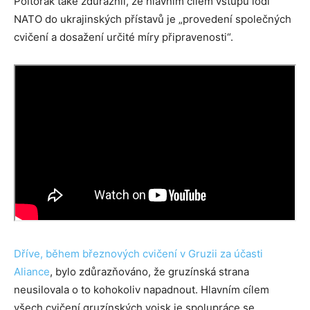
Poltorak také zdůraznil, že hlavním cílem vstupu lodí
NATO do ukrajinských přístavů je „provedení společných
cvičení a dosažení určité míry připravenosti“.
Dříve, během březnových cvičení v Gruzii za účasti
Aliance
, bylo zdůrazňováno, že gruzínská strana
neusilovala o to kohokoliv napadnout. Hlavním cílem
všech cvičení gruzínských vojsk je spolupráce se