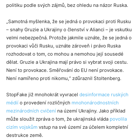
politiku podle svých zájmů, bez ohledu na názor Ruska.
„Samotná myšlenka, že se jedná o provokaci proti Rusku
– snahy Gruzie a Ukrajiny o členství v Alianci – je vskutku
velmi nebezpečná. Protože jakmile uznáte, že se jedná o
provokaci vůči Rusku, uznáte zároveň i právo Ruska
rozhodovat o tom, co mohou a nemohou její sousedé
dělat. Gruzie a Ukrajina mají právo si vybrat svoji cestu.
Není to provokace. Směřování do EU není provokace.
Není namířeno proti nikomu,“ zdůraznil Stoltenberg.
StopFake již mnohokrát vyvracel
desinformace ruských
médií
o provedení rozličných
mnohonárodnostních
mezinárodních cvičení
na území Ukrajiny. Jako příklad
může sloužit zpráva o tom, že ukrajinská vláda
povolila
cizím vojskům
vstup na své území za účelem kompletní
destrukce země.