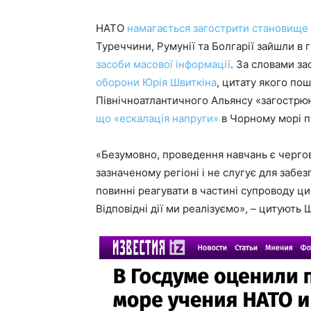
НАТО
намагається загострити становище
Туреччини, Румунії та Болгарії зайшли в г
засоби масової інформації
. За словами з
оборони Юрія Швиткіна
, цитату якого по
Північноатлантичного Альянсу «загострюю
що «ескалація напруги»
в Чорному морі пр
«Безумовно, проведення навчань є черго
зазначеному регіоні і не слугує для забез
повинні реагувати в частині супроводу ц
Відповідні дії ми реалізуємо», – цитують 