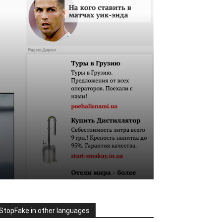
StopFake in other languages