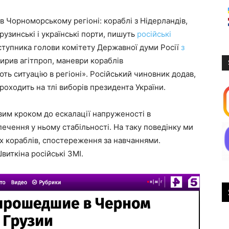
в Чорноморському регіоні: кораблі з Нідерландів,
рузинські і українські порти, пишуть
російські
аступника голови комітету Державної думи Росії
з
ширив агітпроп, маневри кораблів
ть ситуацію в регіоні». Російський чиновник додав,
оходить на тлі виборів президента України.
вим кроком до ескалації напруженості в
печення у ньому стабільності. На таку поведінку ми
их кораблів, спостереження за навчаннями.
Швиткіна російські ЗМІ.