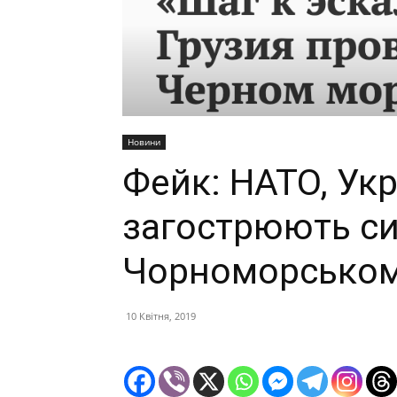
Новини
Фейк: НАТО, Укр
загострюють си
Чорноморському
10 Квітня, 2019