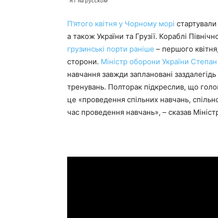
RT на русском
П’ятого квітня у Чорному морі
стартували 
а також України та Грузії. Кораблі Півні
грузинські порти раніше
– першого квітня,
сторони.
Міністр оборони України Степан
навчання завжди заплановані заздалегідь 
тренувань. Полторак підкреслив, що голо
це «проведення спільних навчань, спільно
час проведення навчань», – сказав Мініст