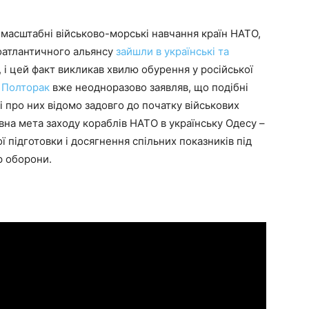
масштабні військово-морські навчання країн НАТО,
чноатлантичного альянсу
зайшли в українські та
 і цей факт викликав хвилю обурення у російської
 Полторак
вже неодноразово заявляв, що подібні
і про них відомо задовго до початку військових
вна мета заходу кораблів НАТО в українську Одесу –
ї підготовки і досягнення спільних показників під
р оборони.