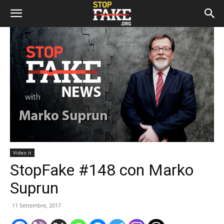
Video it
StopFake #148 con Marko
Suprun
11 Settembre, 2017