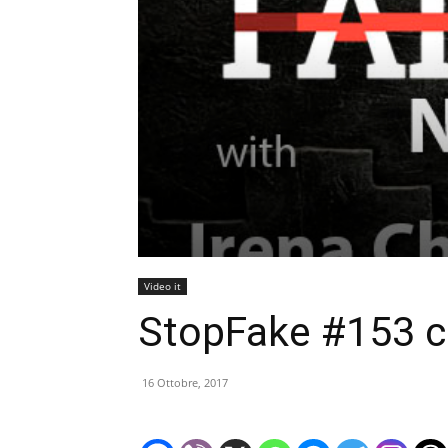
Video it
StopFake #153 c
16 Ottobre, 2017