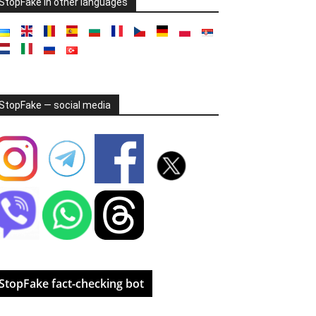
StopFake in other languages
StopFake — social media
StopFake fact-checking bot