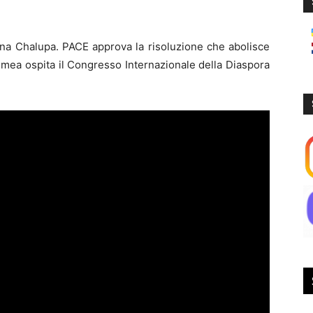
ena Chalupa. PACE approva la risoluzione che abolisce
rimea ospita il Congresso Internazionale della Diaspora