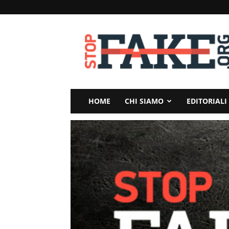
StopFake
HOME
CHI SIAMO
EDITORIALI