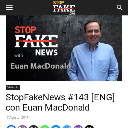
Video it
StopFakeNews #143 [ENG]
con Euan MacDonald
7 Agosto, 2017