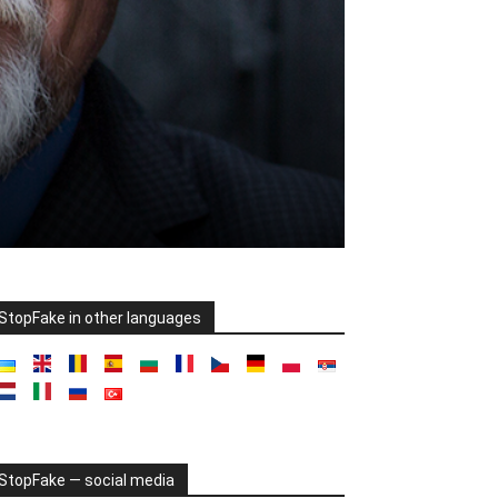
StopFake in other languages
StopFake — social media