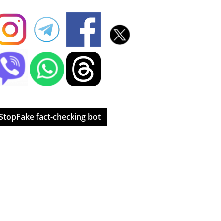
StopFake fact-checking bot