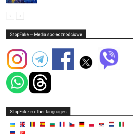
StopFake — Media społecznościowe
StopFake in other languages