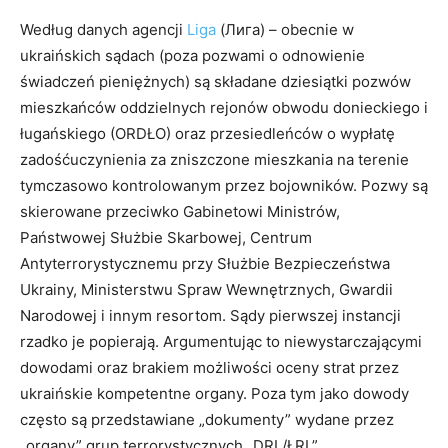
Według danych agencji
Liga
(Лига) – obecnie w
ukraińskich sądach (poza pozwami o odnowienie
świadczeń pieniężnych) są składane dziesiątki pozwów
mieszkańców oddzielnych rejonów obwodu donieckiego i
ługańskiego (ORDŁO) oraz przesiedleńców o wypłatę
zadośćuczynienia za zniszczone mieszkania na terenie
tymczasowo kontrolowanym przez bojowników. Pozwy są
skierowane przeciwko Gabinetowi Ministrów,
Państwowej Służbie Skarbowej, Centrum
Antyterrorystycznemu przy Służbie Bezpieczeństwa
Ukrainy, Ministerstwu Spraw Wewnętrznych, Gwardii
Narodowej i innym resortom. Sądy pierwszej instancji
rzadko je popierają. Argumentując to niewystarczającymi
dowodami oraz brakiem możliwości oceny strat przez
ukraińskie kompetentne organy. Poza tym jako dowody
często są przedstawiane „dokumenty” wydane przez
„organy” grup terrorystycznych „DRL/ŁRL”.