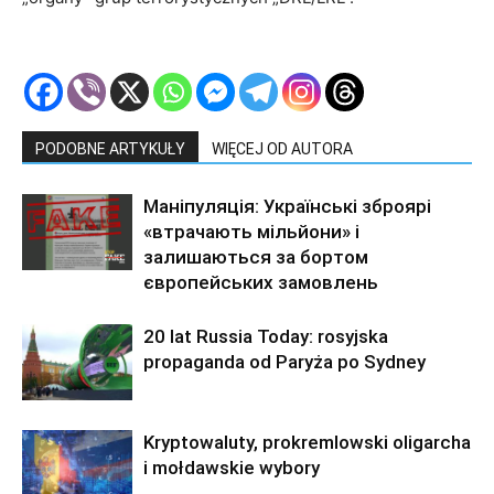
PODOBNE ARTYKUŁY
WIĘCEJ OD AUTORA
Маніпуляція: Українські зброярі
«втрачають мільйони» і
залишаються за бортом
європейських замовлень
20 lat Russia Today: rosyjska
propaganda od Paryża po Sydney
Kryptowaluty, prokremlowski oligarcha
i mołdawskie wybory