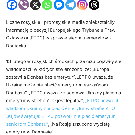
Liczne rosyjskie i prorosyjskie media zniekształciły
informację o decyzji Europejskiego Trybunału Praw
Człowieka (ETPC) w sprawie siedmiu emerytów z
Doniecka.
13 lutego w rosyjskich środkach przekazu pojawiły się
wiadomości, w których stwierdzono, że: „Europa
zostawiła Donbas bez emerytur”, „ETPC uważa, że
Ukraina może nie płacić emerytur mieszkańcom
Donbasu”, „ETPC uważa, że odmowa Ukrainy płacenia
emerytur w strefie ATO jest legalna”,
„ETPC pozwolił
władzom Ukrainy nie płacić emerytur w strefie ATO”
,
„Kijów świętuje: ETPC pozwolił nie płacić emerytur
seniorom Donbasu”
, „Na Rosję zrzucono wypłatę
emerytur w Donbasie”.