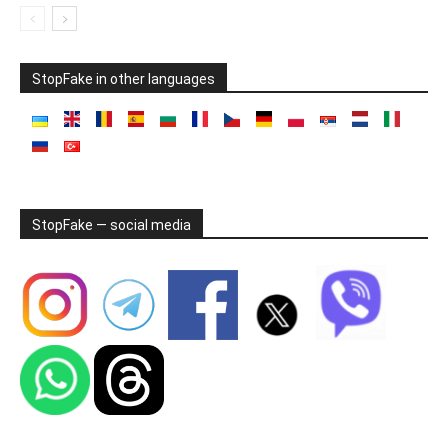
StopFake in other languages
StopFake — social media