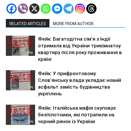
RELATED ARTICLES
MORE FROM AUTHOR
Фейк: Багатодітна сім’я з Індії
отримала від України трикімнатну
квартиру після року проживання в
країні
Фейк: У прифронтовому
Слов’янську влада укладає новий
асфальт замість будівництва
укріплень
Фейк: Італійська мафія скуповує
безпілотники, які потрапили на
чорний ринок із України