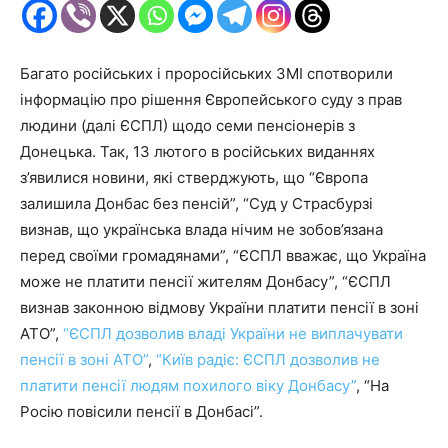
Багато російських і проросійських ЗМІ спотворили
інформацію про рішення Європейського суду з прав
людини (далі ЄСПЛ) щодо семи пенсіонерів з
Донецька. Так, 13 лютого в російських виданнях
з’явилися новини, які стверджують, що “Європа
залишила Донбас без пенсій”, “Суд у Страсбурзі
визнав, що українська влада нічим не зобов’язана
перед своїми громадянами”, “ЄСПЛ вважає, що Україна
може не платити пенсії жителям Донбасу”, “ЄСПЛ
визнав законною відмову України платити пенсії в зоні
АТО”,
“ЄСПЛ дозволив владі України не виплачувати
пенсії в зоні АТО”
,
“Київ радіє: ЄСПЛ дозволив не
платити пенсії людям похилого віку Донбасу”
, “На
Росію повісили пенсії в Донбасі”.