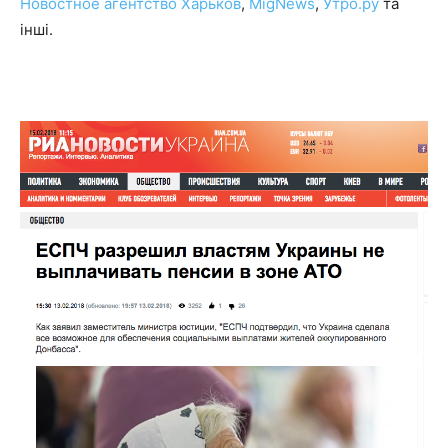
Новостное агентство Харьков
,
MigNews
,
Утро.ру
та
інші.