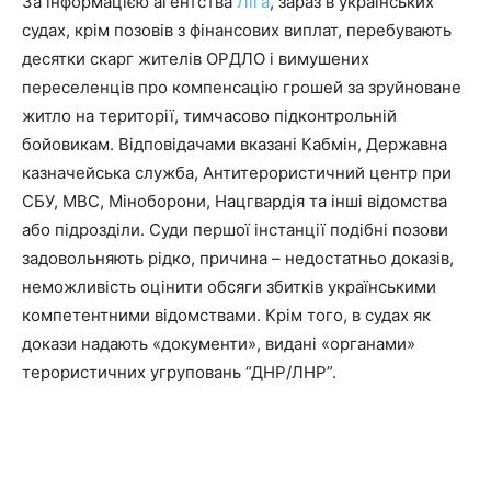
За інформацією агентства
Ліга
, зараз в українських
судах, крім позовів з фінансових виплат, перебувають
десятки скарг жителів ОРДЛО і вимушених
переселенців про компенсацію грошей за зруйноване
житло на території, тимчасово підконтрольній
бойовикам. Відповідачами вказані Кабмін, Державна
казначейська служба, Антитерористичний центр при
СБУ, МВС, Міноборони, Нацгвардія та інші відомства
або підрозділи. Суди першої інстанції подібні позови
задовольняють рідко, причина – недостатньо доказів,
неможливість оцінити обсяги збитків українськими
компетентними відомствами. Крім того, в судах як
докази надають «документи», видані «органами»
терористичних угруповань “ДНР/ЛНР”.