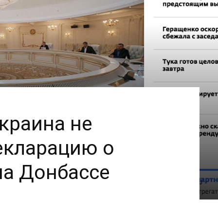
краина не
екларацию о
на Донбассе