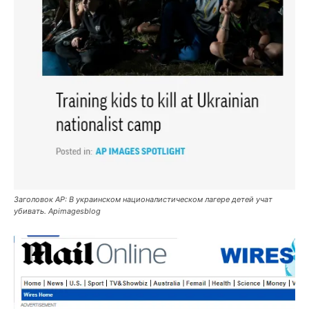
Заголовок АР: В украинском националистическом лагере детей учат
убивать. Apimagesblog